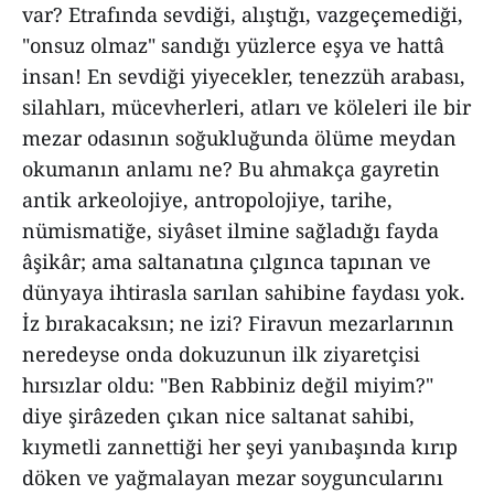
var? Etrafında sevdiği, alıştığı, vazgeçemediği,
"onsuz olmaz" sandığı yüzlerce eşya ve hattâ
insan! En sevdiği yiyecekler, tenezzüh arabası,
silahları, mücevherleri, atları ve köleleri ile bir
mezar odasının soğukluğunda ölüme meydan
okumanın anlamı ne? Bu ahmakça gayretin
antik arkeolojiye, antropolojiye, tarihe,
nümismatiğe, siyâset ilmine sağladığı fayda
âşikâr; ama saltanatına çılgınca tapınan ve
dünyaya ihtirasla sarılan sahibine faydası yok.
İz bırakacaksın; ne izi? Firavun mezarlarının
neredeyse onda dokuzunun ilk ziyaretçisi
hırsızlar oldu: "Ben Rabbiniz değil miyim?"
diye şirâzeden çıkan nice saltanat sahibi,
kıymetli zannettiği her şeyi yanıbaşında kırıp
döken ve yağmalayan mezar soyguncularını