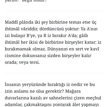
Maddî plânda iki şey birbirine temas etse üç
ihtimâl vâriddir, dördüncüsü yoktur: Ya A'nın
izi bulaşır B'ye, ya B iz bırakır A'da; gâib
ihtimâl her ikisi de birbirine birşeyler katar; iz
bırakmamak olmaz. Dünyanın en sert ve kavî
cismine dokunsanız sizden birşeyler kalır
orada; veya tersi.
İnsanın yeryüzünde bıraktığı iz nedir ve bu
izin anlamı ne olsa gerektir? Mağara
duvarlarına kazılı av sahnelerini çizen meçhul
adamlar, çakmaktaşını yontarak âlet yapmayı