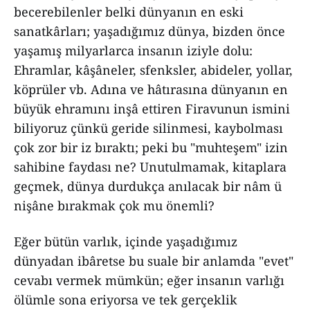
becerebilenler belki dünyanın en eski
sanatkârları; yaşadığımız dünya, bizden önce
yaşamış milyarlarca insanın iziyle dolu:
Ehramlar, kâşâneler, sfenksler, abideler, yollar,
köprüler vb. Adına ve hâtırasına dünyanın en
büyük ehramını inşâ ettiren Firavunun ismini
biliyoruz çünkü geride silinmesi, kaybolması
çok zor bir iz bıraktı; peki bu "muhteşem" izin
sahibine faydası ne? Unutulmamak, kitaplara
geçmek, dünya durdukça anılacak bir nâm ü
nişâne bırakmak çok mu önemli?
Eğer bütün varlık, içinde yaşadığımız
dünyadan ibâretse bu suale bir anlamda "evet"
cevabı vermek mümkün; eğer insanın varlığı
ölümle sona eriyorsa ve tek gerçeklik