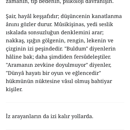
zamanın, tıp bedenin, psikoloji davranışın.
Şair, hayâl keşşafıdır; düşüncenin kanatlanma
ânını gözler durur. Mûsikişinas, yedi seslik
ıskalada sonsuzluğun denklemini arar;
nakkaş, ışığın gölgenin, rengin, lekenin ve
çizginin izi peşindedir. "Buldum" diyenlerin
hâline bak; daha şimdiden fersûdeleştiler.
"Aramanın zevkine doyulmuyor" diyenler,
"Dünyâ hayatı bir oyun ve eğlencedir"
hükmünün nüktesine vâsıl olmuş bahtiyar
kişiler.
İz arayanların da izi kalır yollarda.