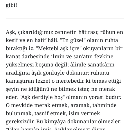
gibi!
Aşk, çıkarıldığımız cennetin hâtırası; rûhun en
kesif ve en hafif hâli. "En güzel" olanın ruhta
bıraktığı iz. "Mektebi aşk içre" okuyanların bir
kanat darbesinde ilmin ve san'atın fevkine
yükselmesi boşuna değil; âlimle sanatkârın
aradığına âşık gönlüyle dokunur; ruhunu
kamaştıran lezzet o mertebedir ki temas ettiği
şeyin ne idüğünü ne bilmek ister, ne merak
eder. "Aşk derdiyle hoş" olmanın yorası budur.
O mevkide merak etmek, aramak, tahminde
bulunmak, tasnif etmek, isim vermek
gereksizdir. Bu kimyâya dokunanlar ölmezler:
"Ölen hayvân imiş, âşıklar ölmez" diyen