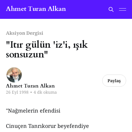
Ahmet Turan Alkan
Aksiyon Dergisi
"Itır gülün 'iz'i, ışık
sonsuzun"
Paylaş
Ahmet Turan Alkan
26 Eyl 1998
•
4 dk okuma
"Nağmelerin efendisi
Cinuçen Tanrıkorur beyefendiye