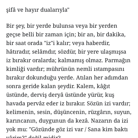
şifâ ve hayır dualarıyla"
Bir şey, bir yerde bulunsa veya bir yerden
geçse belli bir zaman için; bir an, bir dakika,
bir saat orada "iz"i kalır; veya haberdir,
hâtıradır, selâmdır, sözdür, bir yere ulaşmışsa
iz bırakır oralarda; kalmamış olmaz. Parmağın
kimliği vardır; mührünün nemli ıstampasını
bırakır dokunduğu yerde. Atılan her adımdan
sonra geride kalan şeydir. Kalem, kâğıt
üstünde, derviş deryâ üstünde yürür, kuş
havada pervâz eder iz bırakır. Sözün izi vardır;
kelimenin, sesin, düşüncenin, rüzgârın, suyun,
karıncanın, duygunun da kezâ. Nazarın da izi
yok mu: "Gözünde göz izi var / Sana kim baktı
yârim?" değil midir?