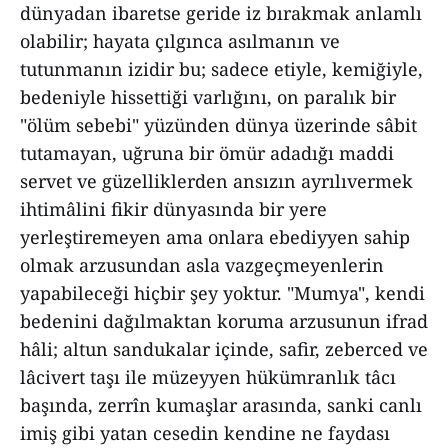
dünyadan ibaretse geride iz bırakmak anlamlı
olabilir; hayata çılgınca asılmanın ve
tutunmanın izidir bu; sadece etiyle, kemiğiyle,
bedeniyle hissettiği varlığını, on paralık bir
"ölüm sebebi" yüzünden dünya üzerinde sâbit
tutamayan, uğruna bir ömür adadığı maddi
servet ve güzelliklerden ansızın ayrılıvermek
ihtimâlini fikir dünyasında bir yere
yerleştiremeyen ama onlara ebediyyen sahip
olmak arzusundan asla vazgeçmeyenlerin
yapabileceği hiçbir şey yoktur. "Mumya", kendi
bedenini dağılmaktan koruma arzusunun ifrad
hâli; altun sandukalar içinde, safir, zeberced ve
lâcivert taşı ile müzeyyen hükümranlık tâcı
başında, zerrîn kumaşlar arasında, sanki canlı
imiş gibi yatan cesedin kendine ne faydası