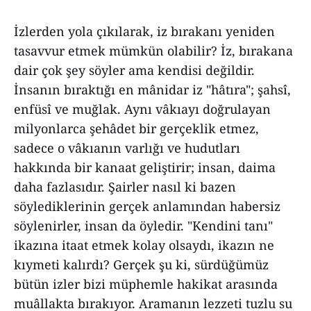
İzlerden yola çıkılarak, iz bırakanı yeniden
tasavvur etmek mümkün olabilir? İz, bırakana
dair çok şey söyler ama kendisi değildir.
İnsanın bıraktığı en mânidar iz "hâtıra"; şahsî,
enfüsî ve muğlak. Aynı vâkıayı doğrulayan
milyonlarca şehâdet bir gerçeklik etmez,
sadece o vâkıanın varlığı ve hudutları
hakkında bir kanaat geliştirir; insan, daima
daha fazlasıdır. Şairler nasıl ki bazen
söylediklerinin gerçek anlamından habersiz
söylenirler, insan da öyledir. "Kendini tanı"
ikazına itaat etmek kolay olsaydı, ikazın ne
kıymeti kalırdı? Gerçek şu ki, sürdüğümüz
bütün izler bizi müphemle hakikat arasında
muâllakta bırakıyor. Aramanın lezzeti tuzlu su