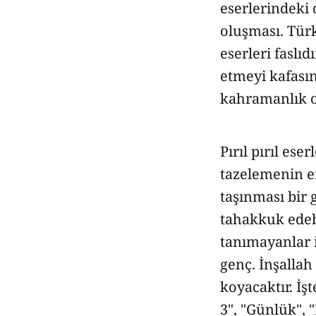
eserlerindeki 
oluşması. Tür
eserleri faslı
etmeyi kafasın
kahramanlık o
Pırıl pırıl ese
tazelemenin en
taşınması bir 
tahakkuk edeb
tanımayanlar i
genç. İnşalla
koyacaktır. İş
3", "Günlük", 