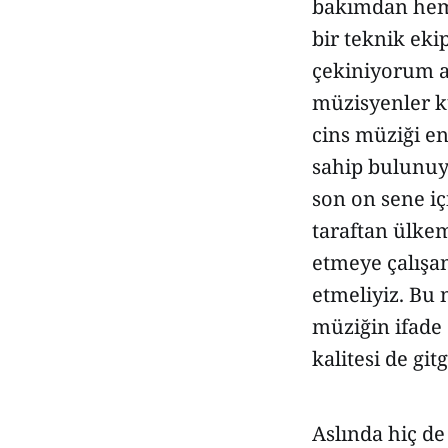
bakımdan hem 
bir teknik ek
çekiniyorum am
müzisyenler kuş
cins müziği en
sahip bulunuyo
son on sene iç
taraftan ülke
etmeye çalışa
etmeliyiz. Bu
müziğin ifade 
kalitesi de git
Aslında hiç d