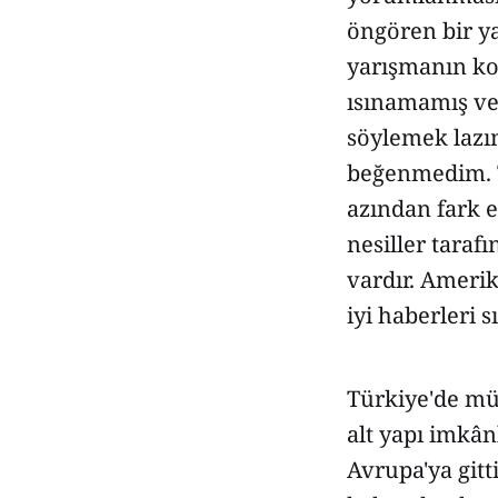
öngören bir ya
yarışmanın ko
ısınamamış ve
söylemek lazım
beğenmedim. T
azından fark e
nesiller taraf
vardır. Amerik
iyi haberleri s
Türkiye'de mü
alt yapı imkân
Avrupa'ya gitt