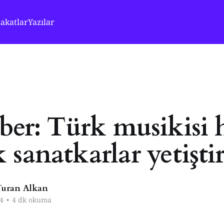
akatlar
Yazılar
aber: Türk musikisi 
sanatkarlar yetişti
uran Alkan
4
•
4 dk okuma