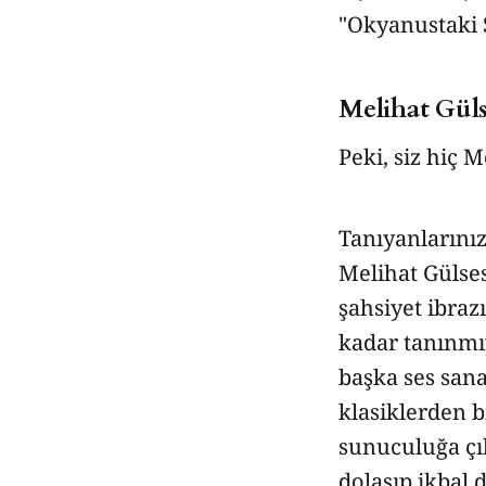
"Okyanustaki 
Melihat Gül
Peki, siz hiç 
Tanıyanlarınız
Melihat Gülses 
şahsiyet ibrazı
kadar tanınmıy
başka ses sanat
klasiklerden b
sunuculuğa çı
dolaşıp ikbal 