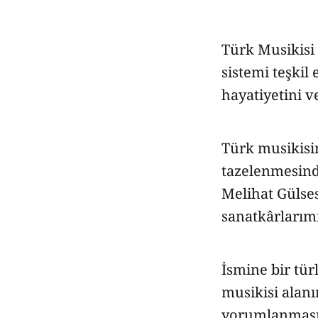
Türk Musikisi
sistemi teşkil
hayatiyetini v
Türk musikisin
tazelenmesind
Melihat Gülses
sanatkârlarımı
İsmine bir tür
musikisi alanı
yorumlanmasın