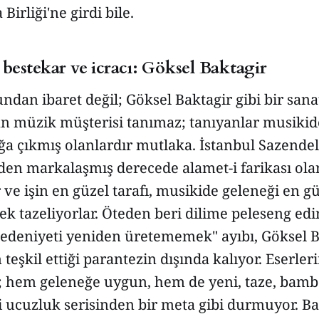
irliği'ne girdi bile.
ir bestekar ve icracı: Göksel Baktagir
undan ibaret değil; Göksel Baktagir gibi bir san
n müzik müşterisi tanımaz; tanıyanlar musikide
a çıkmış olanlardır mutlaka. İstanbul Sazendel
den markalaşmış derecede alamet-i farikası ola
ve işin en güzel tarafı, musikide geleneği en gü
rek tazeliyorlar. Öteden beri dilime peleseng edin
edeniyeti yeniden üretememek" ayıbı, Göksel B
teşkil ettiği parantezin dışında kalıyor. Eserleri
; hem geleneğe uygun, hem de yeni, taze, bamb
 ucuzluk serisinden bir meta gibi durmuyor. Ba