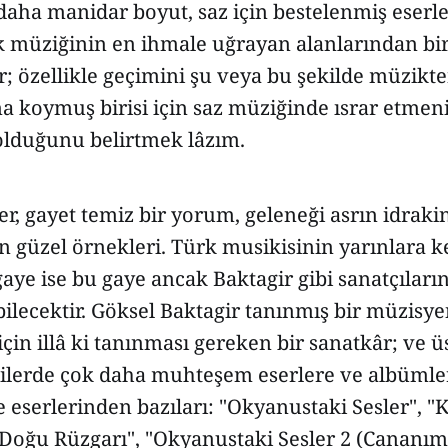
daha manidar boyut, saz için bestelenmiş eserl
k müziğinin en ihmale uğrayan alanlarından bir
dır; özellikle geçimini şu veya bu şekilde müzikt
a koymuş birisi için saz müziğinde ısrar etmeni
lduğunu belirtmek lâzım.
rler, gayet temiz bir yorum, geleneği asrın idrak
 güzel örnekleri. Türk musikisinin yarınlara ke
gaye ise bu gaye ancak Baktagir gibi sanatçıların
ilecektir. Göksel Baktagir tanınmış bir müzisy
çin illâ ki tanınması gereken bir sanatkâr; ve üs
h ilerde çok daha muhteşem eserlere ve albümle
te eserlerinden bazıları: "Okyanustaki Sesler", 
"Doğu Rüzgarı", "Okyanustaki Sesler 2 (Cananım