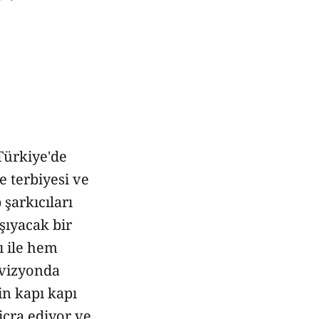
Türkiye'de
le terbiyesi ve
 şarkıcıları
şıyacak bir
sı ile hem
levizyonda
in kapı kapı
icra ediyor ve