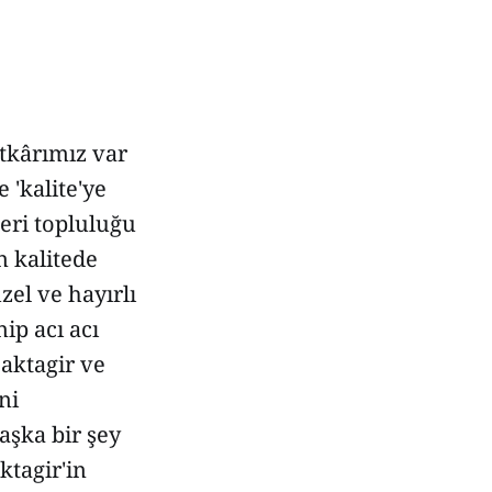
atkârımız var
 'kalite'ye
eri topluluğu
n kalitede
zel ve hayırlı
ip acı acı
aktagir ve
ni
aşka bir şey
ktagir'in