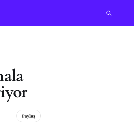
hala
riyor
Paylaş