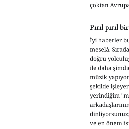
çoktan Avrupa B
Pırıl pırıl b
İyi haberler b
meselâ. Sırada
doğru yolculuğ
ile daha şimdi
müzik yapıyor 
şekilde işleye
yerindiğim "m
arkadaşlarının 
dinliyorsunuz
ve en önemlisi