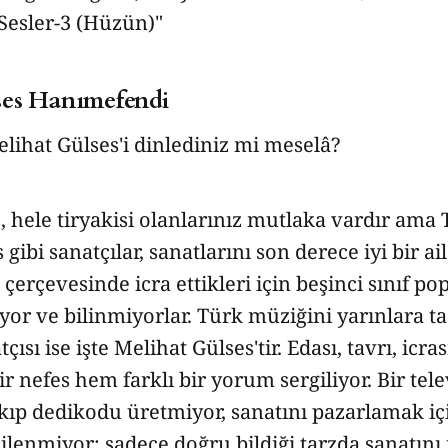
Sesler-3 (Hüzün)"
ses Hanımefendi
Melihat Gülses'i dinlediniz mi meselâ?
, hele tiryakisi olanlarınız mutlaka vardır ama 
gibi sanatçılar, sanatlarını son derece iyi bir ai
 çerçevesinde icra ettikleri için beşinci sınıf pop
or ve bilinmiyorlar. Türk müziğini yarınlara ta
çısı ise işte Melihat Gülses'tir. Edası, tavrı, icra
ir nefes hem farklı bir yorum sergiliyor. Bir te
kıp dedikodu üretmiyor, sanatını pazarlamak iç
dilenmiyor; sadece doğru bildiği tarzda sanatını 