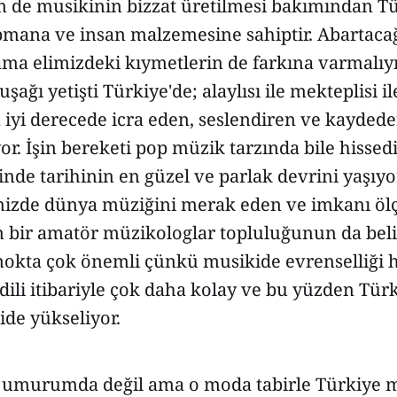
de musikinin bizzat üretilmesi bakımından T
ipmana ve insan malzemesine sahiptir. Abartaca
a elimizdeki kıymetlerin de farkına varmalıyız
ağı yetişti Türkiye'de; alaylısı ile mekteplisi i
 iyi derecede icra eden, seslendiren ve kaydede
r. İşin bereketi pop müzik tarzında bile hissedi
inde tarihinin en güzel ve parlak devrini yaşıyo
mizde dünya müziğini merak eden ve imkanı öl
n bir amatör müzikologlar topluluğunun da belir
 nokta çok önemli çünkü musikide evrenselliği 
dili itibariyle çok daha kolay ve bu yüzden Tür
gide yükseliyor.
e umurumda değil ama o moda tabirle Türkiye 