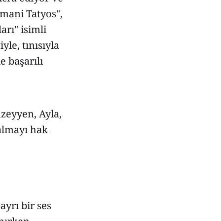
emani Tatyos",
arı" isimli
yle, tınısıyla
 başarılı
üzeyyen, Ayla,
 almayı hak
yrı bir ses