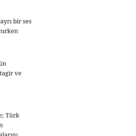
yrı bir ses
ınırken
gün
tagir ve
e; Türk
an
alarını