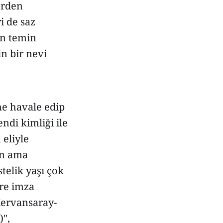
erden
i de saz
en temin
n bir nevi
ine havale edip
ndi kimliği ile
 eliyle
en ama
telik yaşı çok
re imza
"Kervansaray-
)",