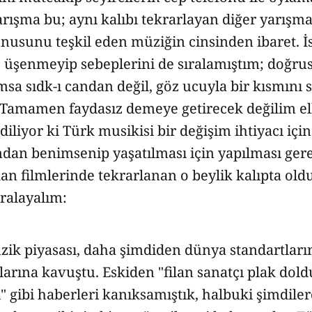
rışma bu; aynı kalıbı tekrarlayan diğer yarışma
nusunu teşkil eden müziğin cinsinden ibaret. 
 üşenmeyip sebeplerini de sıralamıştım; doğr
sa sıdk-ı candan değil, göz ucuyla bir kısmını 
amamen faydasız demeye getirecek değilim el
diliyor ki Türk musikisi bir değişim ihtiyacı içi
ından benimsenip yaşatılması için yapılması ger
an filmlerinde tekrarlanan o beylik kalıpta old
ıralayalım:
zik piyasası, daha şimdiden dünya standartları
larına kavuştu. Eskiden "filan sanatçı plak dol
i" gibi haberleri kanıksamıştık, halbuki şimdil