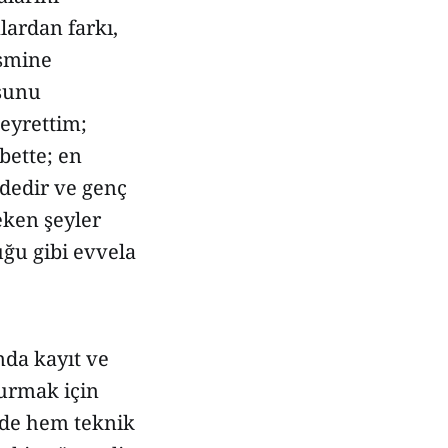
lardan farkı,
İsmine
usunu
seyrettim;
bette; en
ndedir ve genç
eken şeyler
uğu gibi evvela
nda kayıt ve
durmak için
erde hem teknik