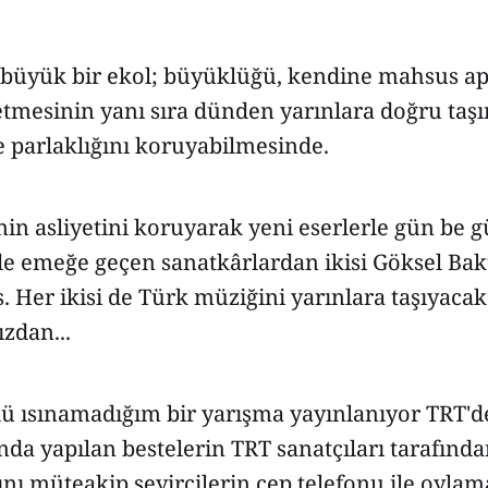
 büyük bir ekol; büyüklüğü, kendine mahsus apa
 etmesinin yanı sıra dünden yarınlara doğru taş
e parlaklığını koruyabilmesinde.
in asliyetini koruyarak yeni eserlerle gün be 
e emeğe geçen sanatkârlardan ikisi Göksel Bak
. Her ikisi de Türk müziğini yarınlara taşıyacak
zdan...
lü ısınamadığım bir yarışma yayınlanıyor TRT'd
nda yapılan bestelerin TRT sanatçıları tarafınd
ı müteakip seyircilerin cep telefonu ile oylam