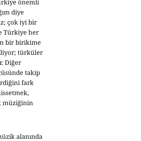
ürkiye önemli
ğım diye
; çok iyi bir
le Türkiye her
n bir birikime
liyor; türküler
r. Diğer
çüsünde takip
diğini fark
hissetmek,
k müziğinin
müzik alanında