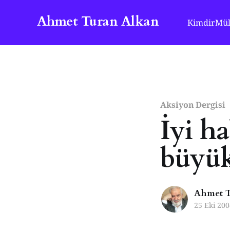
Ahmet Turan Alkan
Kimdir
Mül
Aksiyon Dergisi
İyi h
büyük 
Ahmet T
25 Eki 200