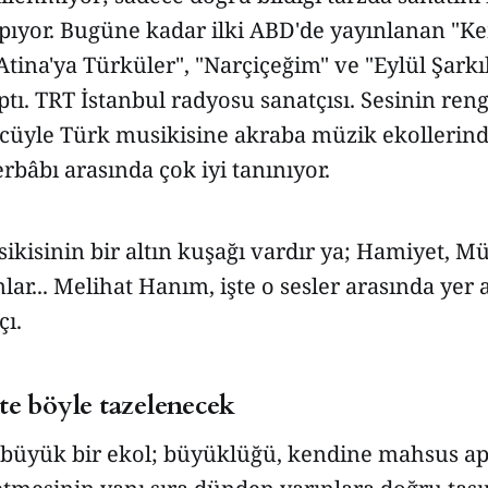
yapıyor. Bugüne kadar ilki ABD'de yayınlanan "K
Atina'ya Türküler", "Narçiçeğim" ve "Eylül Şarkıl
tı. TRT İstanbul radyosu sanatçısı. Sesinin rengi
cüyle Türk musikisine akraba müzik ekollerinde
rbâbı arasında çok iyi tanınıyor.
kisinin bir altın kuşağı vardır ya; Hamiyet, M
ar... Melihat Hanım, işte o sesler arasında yer
çı.
te böyle tazelenecek
 büyük bir ekol; büyüklüğü, kendine mahsus apa