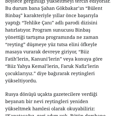
böylece gerginliği yükseltmeyi tercih ediyorlar.
Bu durum bana Şahan Gökbakar’ın “Bülent
Binbaş” karakteriyle yıllar önce başarıyla
yaptığı “Tehlike Çanı” adlı parodi dizisini
hatırlatıyor. Program sunucusu Binbaş
yönettiği tartışma programında ne zaman
“reyting” düşmeye yüz tutsa elini öfkeyle
masaya vurarak devreye giriyor, “Biiz
Fatih’lerin, Kanuni’lerin” veya konuya göre
“Biiz Yahya Kemal’lerin, Faruk Nafiz’lerin
çocuklarıyız.” diye bağırarak reytingleri
yükseltiyordu.
Rusya dönüşü uçakta gazetecilere verdiği
beyanatı bir nevi reytingleri yeniden
yükseltmek hamlesi olarak okuyabiliriz:
“Kapatacağız, geri adım yok. Bütün dershane