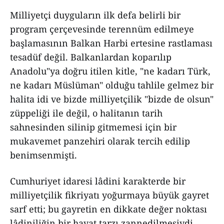
Milliyetçi duyguların ilk defa belirli bir
program çerçevesinde terennüm edilmeye
başlamasının Balkan Harbi ertesine rastlaması
tesadüf değil. Balkanlardan koparılıp
Anadolu"ya doğru itilen kitle, "ne kadarı Türk,
ne kadarı Müslüman" olduğu tahlile gelmez bir
halita idi ve bizde milliyetçilik "bizde de olsun"
züppeliği ile değil, o halitanın tarih
sahnesinden silinip gitmemesi için bir
mukavemet panzehiri olarak tercih edilip
benimsenmişti.
Cumhuriyet idaresi lâdini karakterde bir
milliyetçilik fikriyatı yoğurmaya büyük gayret
sarf etti; bu gayretin en dikkate değer noktası
lâdiniliğin bir hayat tarzı zannedilmesiydi.