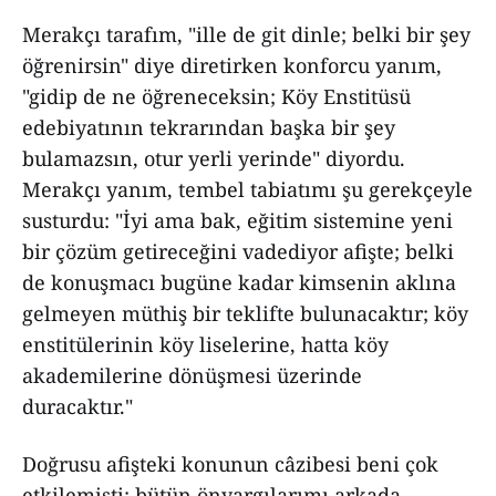
Merakçı tarafım, "ille de git dinle; belki bir şey
öğrenirsin" diye diretirken konforcu yanım,
"gidip de ne öğreneceksin; Köy Enstitüsü
edebiyatının tekrarından başka bir şey
bulamazsın, otur yerli yerinde" diyordu.
Merakçı yanım, tembel tabiatımı şu gerekçeyle
susturdu: "İyi ama bak, eğitim sistemine yeni
bir çözüm getireceğini vadediyor afişte; belki
de konuşmacı bugüne kadar kimsenin aklına
gelmeyen müthiş bir teklifte bulunacaktır; köy
enstitülerinin köy liselerine, hatta köy
akademilerine dönüşmesi üzerinde
duracaktır."
Doğrusu afişteki konunun câzibesi beni çok
etkilemişti; bütün önyargılarımı arkada