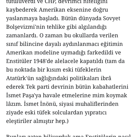
tutuluverdi ve CHP, devrimci niteliğini
kaybederek Amerikan eksenine doğru
yaslanmaya başladı. Bütün dünyada Sovyet
Bolşevizmi'nin tehlike gibi algılandığı
zamanlardı. O zaman bu okullarda verilen
sınıf bilincine dayalı aydınlanmacı eğitimin
Amerikan modeline uymadığı farkedildi ve
Enstitüler 1948'de alelacele kapatıldı (tam da
bu noktada bir kısım eski tüfeklerin
Atatürk'ün sağlığındaki politikaları ibrâ
ederek Tek parti devrinin bütün kabahatlerini
İsmet Paşa'ya havale etmelerine mim koymak
lâzım. İsmet İnönü, siyasi muhaliflerinden
ziyade eski tüfek solculardan yıpratıcı
eleştiriler almıştır hep.)
Bunları zaten biliyorduk ama Enstitülerin nasıl