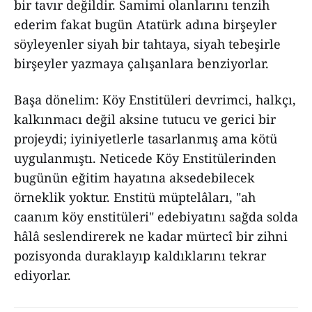
bir tavır değildir. Samimi olanlarını tenzih
ederim fakat bugün Atatürk adına birşeyler
söyleyenler siyah bir tahtaya, siyah tebeşirle
birşeyler yazmaya çalışanlara benziyorlar.
Başa dönelim: Köy Enstitüleri devrimci, halkçı,
kalkınmacı değil aksine tutucu ve gerici bir
projeydi; iyiniyetlerle tasarlanmış ama kötü
uygulanmıştı. Neticede Köy Enstitülerinden
bugünün eğitim hayatına aksedebilecek
örneklik yoktur. Enstitü müptelâları, "ah
caanım köy enstitüleri" edebiyatını sağda solda
hâlâ seslendirerek ne kadar mürtecî bir zihni
pozisyonda duraklayıp kaldıklarını tekrar
ediyorlar.