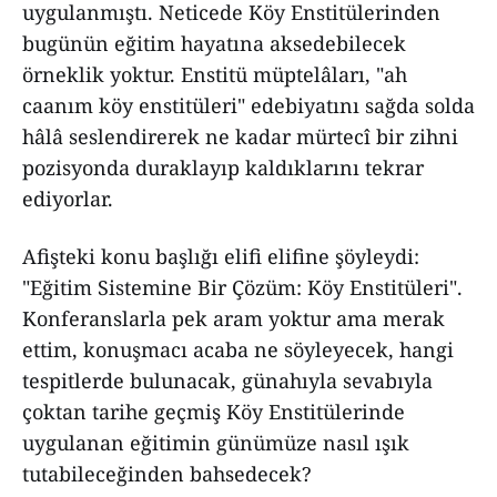
uygulanmıştı. Neticede Köy Enstitülerinden
bugünün eğitim hayatına aksedebilecek
örneklik yoktur. Enstitü müptelâları, "ah
caanım köy enstitüleri" edebiyatını sağda solda
hâlâ seslendirerek ne kadar mürtecî bir zihni
pozisyonda duraklayıp kaldıklarını tekrar
ediyorlar.
Afişteki konu başlığı elifi elifine şöyleydi:
"Eğitim Sistemine Bir Çözüm: Köy Enstitüleri".
Konferanslarla pek aram yoktur ama merak
ettim, konuşmacı acaba ne söyleyecek, hangi
tespitlerde bulunacak, günahıyla sevabıyla
çoktan tarihe geçmiş Köy Enstitülerinde
uygulanan eğitimin günümüze nasıl ışık
tutabileceğinden bahsedecek?