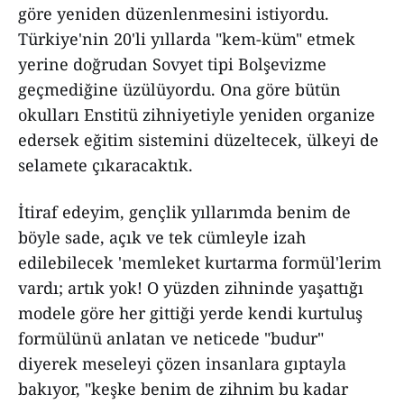
göre yeniden düzenlenmesini istiyordu.
Türkiye'nin 20'li yıllarda "kem-küm" etmek
yerine doğrudan Sovyet tipi Bolşevizme
geçmediğine üzülüyordu. Ona göre bütün
okulları Enstitü zihniyetiyle yeniden organize
edersek eğitim sistemini düzeltecek, ülkeyi de
selamete çıkaracaktık.
İtiraf edeyim, gençlik yıllarımda benim de
böyle sade, açık ve tek cümleyle izah
edilebilecek 'memleket kurtarma formül'lerim
vardı; artık yok! O yüzden zihninde yaşattığı
modele göre her gittiği yerde kendi kurtuluş
formülünü anlatan ve neticede "budur"
diyerek meseleyi çözen insanlara gıptayla
bakıyor, "keşke benim de zihnim bu kadar