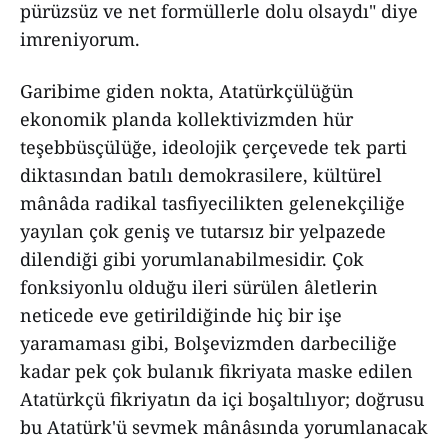
pürüzsüz ve net formüllerle dolu olsaydı" diye
imreniyorum.
Garibime giden nokta, Atatürkçülüğün
ekonomik planda kollektivizmden hür
teşebbüsçülüğe, ideolojik çerçevede tek parti
diktasından batılı demokrasilere, kültürel
mânâda radikal tasfiyecilikten gelenekçiliğe
yayılan çok geniş ve tutarsız bir yelpazede
dilendiği gibi yorumlanabilmesidir. Çok
fonksiyonlu olduğu ileri sürülen âletlerin
neticede eve getirildiğinde hiç bir işe
yaramaması gibi, Bolşevizmden darbeciliğe
kadar pek çok bulanık fikriyata maske edilen
Atatürkçü fikriyatın da içi boşaltılıyor; doğrusu
bu Atatürk'ü sevmek mânâsında yorumlanacak