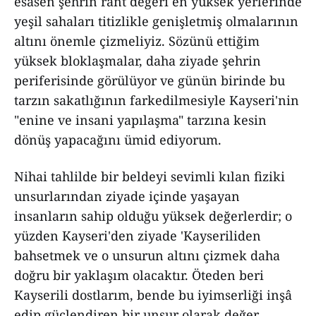
esasen şehrin rant değeri en yüksek yerlerinde
yeşil sahaları titizlikle genişletmiş olmalarının
altını önemle çizmeliyiz. Sözünü ettiğim
yüksek bloklaşmalar, daha ziyade şehrin
periferisinde görülüyor ve günün birinde bu
tarzın sakatlığının farkedilmesiyle Kayseri'nin
"enine ve insani yapılaşma" tarzına kesin
dönüş yapacağını ümid ediyorum.
Nihai tahlilde bir beldeyi sevimli kılan fiziki
unsurlarından ziyade içinde yaşayan
insanların sahip olduğu yüksek değerlerdir; o
yüzden Kayseri'den ziyade 'Kayseriliden
bahsetmek ve o unsurun altını çizmek daha
doğru bir yaklaşım olacaktır. Öteden beri
Kayserili dostlarım, bende bu iyimserliği inşâ
edip güçlendiren bir unsur olarak değer