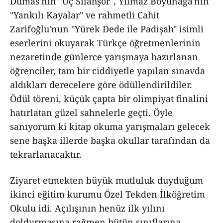
Dumas'nın "Üç Silahşör", Yılmaz Boyunağa'nın
"Yankılı Kayalar" ve rahmetli Cahit
Zarifoğlu'nun "Yürek Dede ile Padişah" isimli
eserlerini okuyarak Türkçe öğretmenlerinin
nezaretinde günlerce yarışmaya hazırlanan
öğrenciler, tam bir ciddiyetle yapılan sınavda
aldıkları derecelere göre ödüllendirildiler.
Ödül töreni, küçük çapta bir olimpiyat finalini
hatırlatan güzel sahnelerle geçti. Öyle
sanıyorum ki kitap okuma yarışmaları gelecek
sene başka illerde başka okullar tarafından da
tekrarlanacaktır.
Ziyaret etmekten büyük mutluluk duyduğum
ikinci eğitim kurumu Özel Tekden İlköğretim
Okulu idi. Açılışının henüz ilk yılını
doldurmasına rağmen bütün sınıflarına