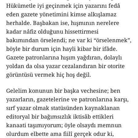
Hükümetle iyi geçinmek için yazarını fedâ
eden gazete yönetimini kimse alkışlamaz
herhalde. Başbakan ise, hışmının nerelere
kadar nâfiz olduğunu hissettirmesi
bakımından örselendi; ne var ki “örselenmek”,
böyle bir durum için hayli kibar bir ifâde.
Gazete patronlarına hışım yağdıran, dolaylı
yoldan da olsa yazar cezalandıran bir otorite
görüntüsü vermek hiç hoş değil.
Gelelim konunun bir başka vechesine; ben
yazarların, gazetelerine ve patronlarına karşı,
sırf yazar olmak statüsünden kaynaklanan
editoryal bir bağımsızlık iktisâb ettikleri
kanaati taşımıyorum; öyle olsaydı memnun
olurdum elbette ama fiilî gerçek odur ki,