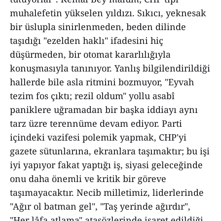
muhalefetin yükselen yıldızı. Sıkıcı, yeknesak
bir üslupla sinirlenmeden, beden dilinde
taşıdığı "ezelden haklı" ifadesini hiç
düşürmeden, bir otomat kararlılığıyla
konuşmasıyla tanınıyor. Yanlış bilgilendirildiği
hallerde bile asla ritmini bozmuyor, "Eyvah
tezim fos çıktı; rezil oldum" yollu asabî
paniklere uğramadan bir başka iddiayı aynı
tarz üzre terennüme devam ediyor. Parti
içindeki vazifesi polemik yapmak, CHP'yi
gazete sütunlarına, ekranlara taşımaktır; bu işi
iyi yapıyor fakat yaptığı iş, siyasi geleceğinde
onu daha önemli ve kritik bir göreve
taşımayacaktır. Necib milletimiz, liderlerinde
"Ağır ol batman gel", "Taş yerinde ağırdır",
"Her lâfa atlama" atasözlerinde işaret edildiği