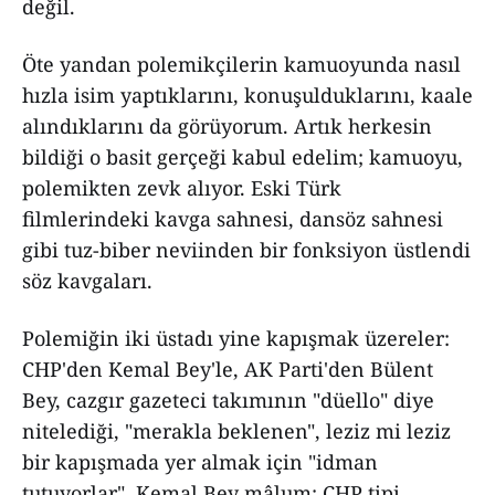
değil.
Öte yandan polemikçilerin kamuoyunda nasıl
hızla isim yaptıklarını, konuşulduklarını, kaale
alındıklarını da görüyorum. Artık herkesin
bildiği o basit gerçeği kabul edelim; kamuoyu,
polemikten zevk alıyor. Eski Türk
filmlerindeki kavga sahnesi, dansöz sahnesi
gibi tuz-biber neviinden bir fonksiyon üstlendi
söz kavgaları.
Polemiğin iki üstadı yine kapışmak üzereler:
CHP'den Kemal Bey'le, AK Parti'den Bülent
Bey, cazgır gazeteci takımının "düello" diye
nitelediği, "merakla beklenen", leziz mi leziz
bir kapışmada yer almak için "idman
tutuyorlar". Kemal Bey mâlum; CHP tipi