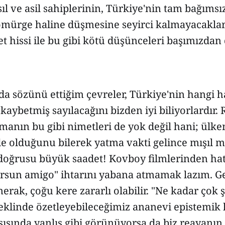
l ve asil sahiplerinin, Türkiye'nin tam bağımsız
mürge haline düşmesine seyirci kalmayacaklar
t hissi ile bu gibi kötü düşünceleri başımızdan 
da sözünü ettiğim çevreler, Türkiye'nin hangi h
 kaybetmiş sayılacağını bizden iyi biliyorlardır.
manın bu gibi nimetleri de yok değil hani; ülk
e olduğunu bilerek yatma vakti gelince mışıl mı
oğrusu büyük saadet! Kovboy filmlerinden hatı
yorsun amigo" ihtarını yabana atmamak lazım. 
merak, çoğu kere zararlı olabilir. "Ne kadar çok 
şeklinde özetleyebileceğimiz ananevi epistemik 
sında yanlış gibi görünüyorsa da biz reayanın 