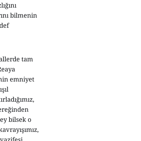
lığını
ını bilmenin
def
allerde tam
 Reaya
enin emniyet
şıl
rladığımız,
Gereğinden
şey bilsek o
kavrayışımız,
vazifesi,