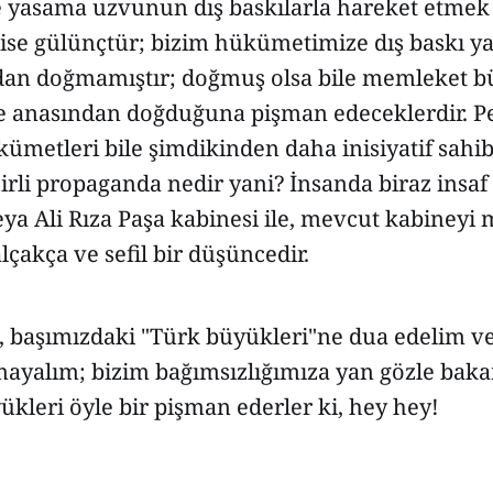
yasama uzvunun dış baskılarla hareket etmek
ı ise gülünçtür; bizim hükümetimize dış baskı 
an doğmamıştır; doğmuş olsa bile memleket b
te anasından doğduğuna pişman edeceklerdir. P
metleri bile şimdikinden daha inisiyatif sahibi
irli propaganda nedir yani? İnsanda biraz insaf 
ya Ali Rıza Paşa kabinesi ile, mevcut kabineyi
çakça ve sefil bir düşüncedir.
, başımızdaki "Türk büyükleri"ne dua edelim ve
mayalım; bizim bağımsızlığımıza yan gözle bakan
kleri öyle bir pişman ederler ki, hey hey!