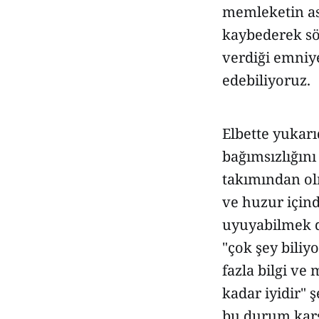
memleketin ası
kaybederek sö
verdiği emniye
edebiliyoruz.
Elbette yukarı
bağımsızlığını
takımından ol
ve huzur içind
uyuyabilmek d
"çok şey bili
fazla bilgi ve 
kadar iyidir" 
bu durum karşı