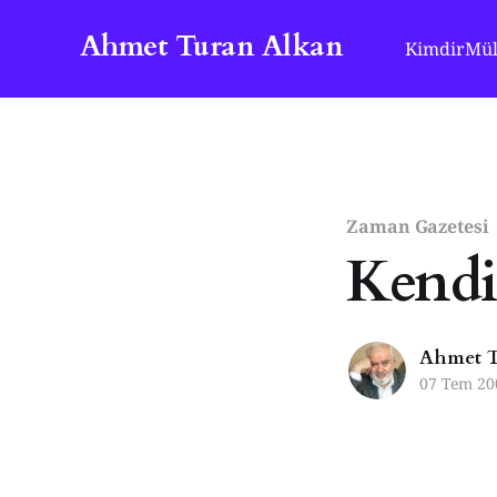
Ahmet Turan Alkan
Kimdir
Mül
Zaman Gazetesi
Kendi
Ahmet T
07 Tem 20