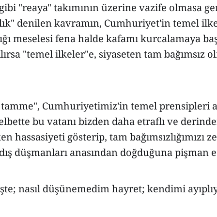
gibi "reaya" takımının üzerine vazife olmasa ger
ık" denilen kavramın, Cumhuriyet'in temel ilke
ığı meselesi fena halde kafamı kurcalamaya baş
ırsa "temel ilkeler"e, siyaseten tam bağımsız o
"i tamme", Cumhuriyetimiz'in temel prensipleri 
, elbette bu vatanı bizden daha etraflı ve derin
en hassasiyeti gösterip, tam bağımsızlığımızı 
e dış düşmanları anasından doğduğuna pişman e
 işte; nasıl düşünemedim hayret; kendimi ayıpl