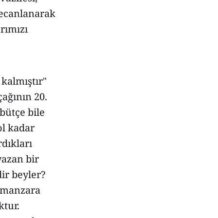
yecanlanarak
arımızı
kalmıştır"
çağının 20.
bütçe bile
ol kadar
rdıkları
yazan bir
ir beyler?
r manzara
ktur.