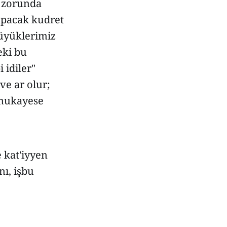
 zorunda
yapacak kudret
üyüklerimiz
eki bu
 idiler"
ve ar olur;
 mukayese
 kat'iyyen
ı, işbu