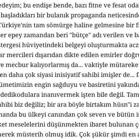
deyim; bu endişe bende, bazı fitne ve fesat oda
 başladıkları bir bulanık propaganda neticesin
Türkiye'nin tam sömürge haline gelmesine bir f
er epey zamandan beri "bütçe" adı verilen ve b
stergesi hüviyetindeki belgeyi oluşturmakta ac
arar mercileri dışarıdan dikte edilen emirler do
e mecbur kalıyorlarmış da... vaktiyle mütarek
n daha çok siyasi inisiyatif sahibi imişler de... f
kümetimizin engin sağduyu ve basiretini yakınd
 dedikodulara inanıvermek işten bile değil. Ta
ibi biz değiliz; bir ara böyle birtakım hüsn"i z
manda bu ülkeyi canından çok seven ve bütün iş
et meselelerini düşünmekten ibaret bulunan ç
enerek müsterih olmuş idik. Çok şükür şimdi en