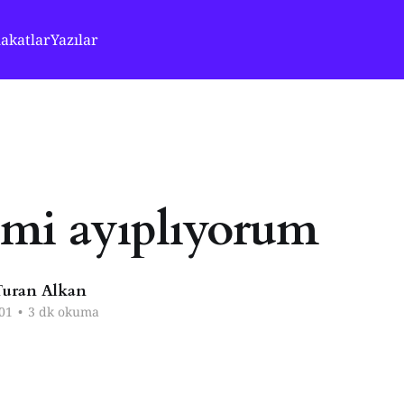
akatlar
Yazılar
mi ayıplıyorum
uran Alkan
01
•
3 dk okuma