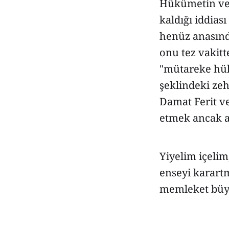
Hükümetin ve 
kaldığı iddias
henüz anasınd
onu tez vakit
"mütareke hükü
şeklindeki zeh
Damat Ferit ve
etmek ancak al
Yiyelim içelim
enseyi karart
memleket büyü