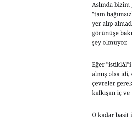
Aslında bizim 
"tam bağımsızl
yer alıp almad
görünüşe bakıl
şey olmuyor.
Eğer "istiklâl
almış olsa idi
çevreler gerek
kalkışan iç v
O kadar basit