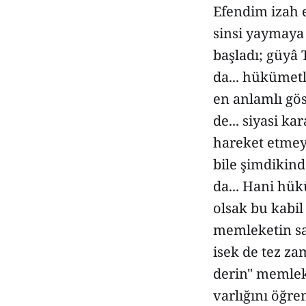
Efendim izah e
sinsi yaymaya
başladı; güyâ 
da... hükümetl
en anlamlı gö
de... siyasi k
hareket etmey
bile şimdikinde
da... Hani hü
olsak bu kabil
memleketin sah
isek de tez za
derin" memlek
varlığını öğr