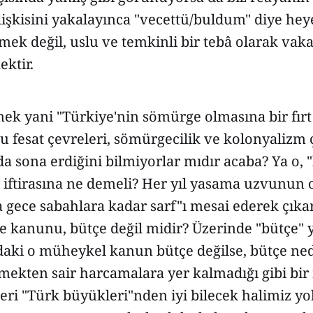
lişkisini yakalayınca "vecettü/buldum" diye he
mek değil, uslu ve temkinli bir tebâ olarak vak
ktir.
k yani "Türkiye'nin sömürge olmasına bir fırt 
u fesat çevreleri, sömürgecilik ve kolonyalizm 
da sona erdiğini bilmiyorlar mıdır acaba? Ya o, "
 iftirasına ne demeli? Her yıl yasama uzvunun 
a gece sabahlara kadar sarf"ı mesai ederek çıka
 kanunu, bütçe değil midir? Üzerinde "bütçe" 
aki o müheykel kanun bütçe değilse, bütçe ned
emekten sair harcamalara yer kalmadığı gibi bi
leri "Türk büyükleri"nden iyi bilecek halimiz yo