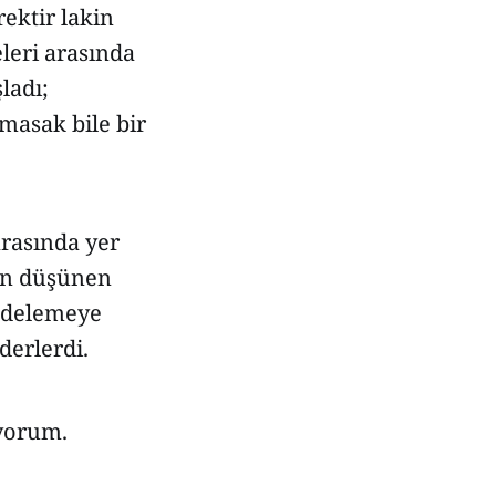
ektir lakin
leri arasında
ladı;
lmasak bile bir
arasında yer
den düşünen
zedelemeye
derlerdi.
ıyorum.