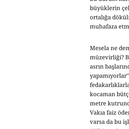
büyüklerin çe
ortalığa dökül
muhafaza etme
Mesela ne deme
müzevirliği? B
asrın başların
yapamıyorlar"
fedakarlıklarl
kocaman bütçe
metre kutrund
Vakıa faiz öd
varsa da bu iş