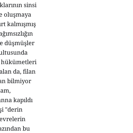
klarının sinsi
de oluşmaya
ırt kalmışmış
ağımsızlığın
ze düşmüşler
ğrultusunda
e hükümetleri
alan da, filan
an bilmiyor
mam,
anna kapıldı
i "derin
evrelerin
 azından bu