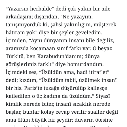
“Yazarsın herhalde” dedi çok yakın bir aile
arkadaşım; dışarıdan, “Ne yazayım,
tanışmıyorduk ki, şahsî yakınlığım, müşterek
hâtıram yok” diye bir şeyler geveledim.
İçimden, “Aynı dünyanın insanı bile değiliz,
aramızda kocamaan sınıf farkı var. O beyaz
Türk’tü, ben Karabudun’danım; dünya
görüşlerimiz farklı” diye homurdandım.
İçimdeki ses, “Üzüldün ama, hadi itiraf et”
dedi; kızdım, “Üzüldüm tabii, üzülmek insanî
bir his. Paris’te tuzağa düşürülüp kalleşçe
katledilen o üç kadına da üzüldüm.” Siyasî
kimlik nerede biter, insanî sıcaklık nerede
başlar, bunlar kolay cevap verilir sualler değil
ama ölüm büyük bir şeydir; duvarın ötesine