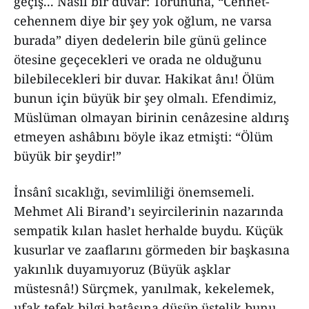
geçiş... Nasıl bir duvar: Torununa, “Cennet-
cehennem diye bir şey yok oğlum, ne varsa
burada” diyen dedelerin bile günü gelince
ötesine geçecekleri ve orada ne olduğunu
bilebilecekleri bir duvar. Hakikat ânı! Ölüm
bunun için büyük bir şey olmalı. Efendimiz,
Müslüman olmayan birinin cenâzesine aldırış
etmeyen ashâbını böyle ikaz etmişti: “Ölüm
büyük bir şeydir!”
İnsânî sıcaklığı, sevimliliği önemsemeli.
Mehmet Ali Birand’ı seyircilerinin nazarında
sempatik kılan haslet herhalde buydu. Küçük
kusurlar ve zaaflarını görmeden bir başkasına
yakınlık duyamıyoruz (Büyük aşklar
müstesnâ!) Sürçmek, yanılmak, kekelemek,
ufak tefek bilgi hatâsına düşüp üstelik bunu