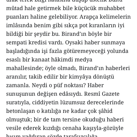
mûtad hale getirmek bile küçücük muhabbet
puanları haline gelebiliyor. Arapça kelimelerin
imlâsında benim gibi sıkça pot kıranların iyi
bildiği bir şeydir bu. Birand’ın böyle bir
sempati kredisi vardı. Oysaki haber sunmaya
başladığında işi fazla götüremeyeceği yolunda
esaslı bir kanaat hâkimdi medya
mahallesinde; öyle olmadı, Birand’ın haberleri
aranılır, takib edilir bir kimyâya dönüştü
zamanla. Neydi o püf noktası? Haber
sunuşunun değişen edâsıydı. Resmî Gazete
suratıyla, ciddiyetin lüzumsuz derecelerinde
betonlaşan o katılığa ne kadar çok şâhid
olmuştuk; bir de tam tersine okuduğu haberi
vesile ederek kızdığı cenaha kaşıyla-gözüyle
hışım yağdıran sözde tarafsızcılığa.