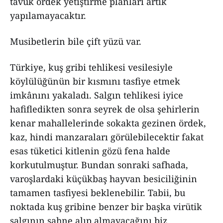
tavuk ördek yetiştirme plânları artık
yapılamayacaktır.
Musibetlerin bile çift yüzü var.
Türkiye, kuş gribi tehlikesi vesilesiyle
köylülüğünün bir kısmını tasfiye etmek
imkânını yakaladı. Salgın tehlikesi iyice
hafifledikten sonra seyrek de olsa şehirlerin
kenar mahallelerinde sokakta gezinen ördek,
kaz, hindi manzaraları görülebilecektir fakat
esas tüketici kitlenin gözü fena halde
korkutulmuştur. Bundan sonraki safhada,
varoşlardaki küçükbaş hayvan besiciliğinin
tamamen tasfiyesi beklenebilir. Tabii, bu
noktada kuş gribine benzer bir başka virütik
salgının sahne alıp almayacağını biz