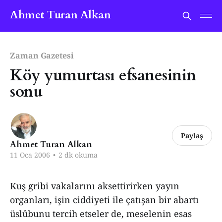
Ahmet Turan Alkan
Zaman Gazetesi
Köy yumurtası efsanesinin
sonu
Paylaş
Ahmet Turan Alkan
11 Oca 2006
•
2 dk okuma
Kuş gribi vakalarını aksettirirken yayın
organları, işin ciddiyeti ile çatışan bir abartı
üslûbunu tercih etseler de, meselenin esas