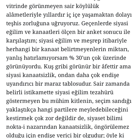
vitrinde görünmeyen sair köylülük
alâmetleriyle yıllardır iç içe yaşamaktan dolayı
teşhis zorluğuna uğruyoruz. Geçenlerde siyasi
eğilim ve kanaatleri ölçen bir anket sonucu ile
karşılaştım; siyasi eğilim ve meşrep itibariyle
herhangi bir kanaat belirtmeyenlerin miktarı,
yanlış hatırlamıyorsam % 30'un çok üzerinde
görünüyordu. Kuş gribi görünür bir âfettir ama
siyasi kanaatsizlik, ondan daha çok endişe
uyandırıcı bir maraz tablosudur. Sair zamanda
belirli istikamette siyasi eğilim tezahürü
göstermeyen bu mühim kitlenin, seçim sandığı
yaklaştıkça hangi partilere meyledebileceğini
kestirmek çok zor değildir de, siyaset bilimi
nokta-i nazarından kanaatsizlik, öngörülemez
olduğu için endişe verici bir olgudur; öyle ki