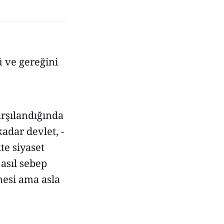
ü ve gereğini
arşılandığında
adar devlet, -
te siyaset
asıl sebep
mesi ama asla