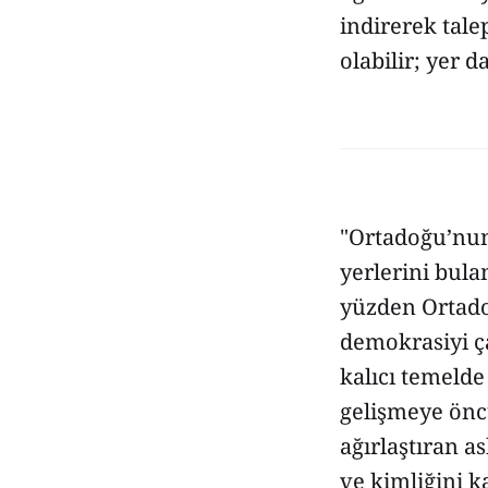
indirerek tale
olabilir; yer 
"Ortadoğu’nun 
yerlerini bulam
yüzden Ortad
demokrasiyi ça
kalıcı temeld
gelişmeye önc
ağırlaştıran a
ve kimliğini k