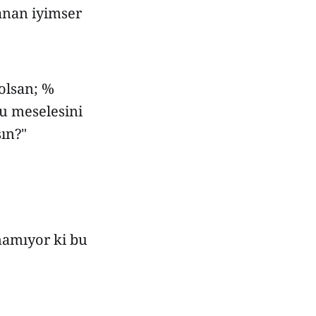
anan iyimser
olsan; %
u meselesini
sın?"
lanamıyor ki bu