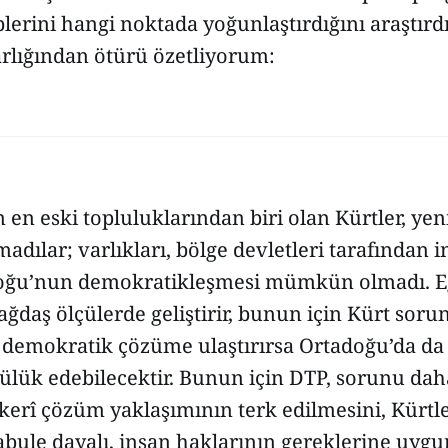
plerini hangi noktada yoğunlaştırdığını araştırd
darlığından ötürü özetliyorum:
en eski topluluklarından biri olan Kürtler, yen
adılar; varlıkları, bölge devletleri tarafından i
oğu’nun demokratikleşmesi mümkün olmadı. E
ğdaş ölçülerde geliştirir, bunun için Kürt sor
e demokratik çözüme ulaştırırsa Ortadoğu’da d
ülük edebilecektir. Bunun için DTP, sorunu dah
skerî çözüm yaklaşımının terk edilmesini, Kürtle
abule dayalı, insan haklarının gereklerine uygu