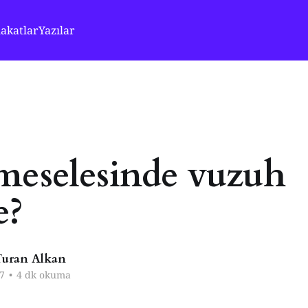
akatlar
Yazılar
meselesinde vuzuh
e?
uran Alkan
7
•
4 dk okuma