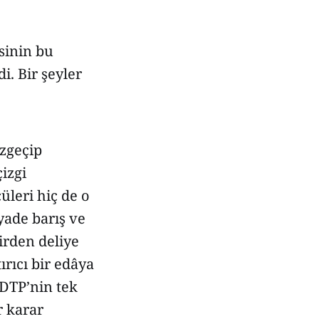
sinin bu
. Bir şeyler
azgeçip
izgi
üleri hiç de o
yade barış ve
irden deliye
ırıcı bir edâya
 DTP’nin tek
r karar