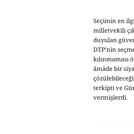
Seçimin en ilg
milletvekili 
duyulan güveni
DTP’nin seçme
kılınmaması ö
âmâde bir siy
çözülebileceği
terkipti ve Gü
vermişlerdi.