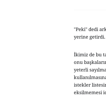
"Peki" dedi ar
yerine getirdi
İkimiz de bu t
onu başkaları
yeterli sayılm
kullanılmasın
istekler liste
eksilmemesi id