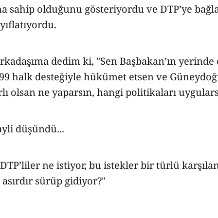
 sahip olduğunu gösteriyordu ve DTP’ye bağl
yıflatıyordu.
arkadaşıma dedim ki, "Sen Başbakan’ın yerinde 
% 99 halk desteğiyle hükümet etsen ve Güneydoğ
ı olsan ne yaparsın, hangi politikaları uygular
li düşündü...
 DTP’liler ne istiyor, bu istekler bir türlü karşı
asırdır sürüp gidiyor?"