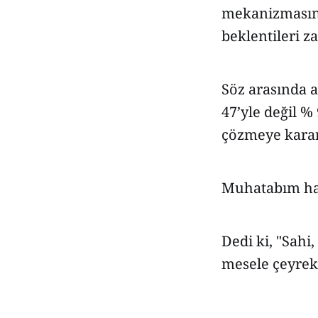
mekanizmasına
beklentileri za
Söz arasında 
47’yle değil 
çözmeye kararl
Muhatabım hay
Dedi ki, "Sahi,
mesele çeyrek 