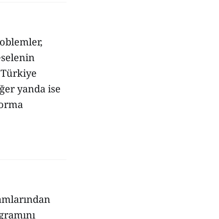
oblemler,
eselenin
 Türkiye
iğer yanda ise
forma
ramlarından
ogramını