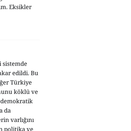
ım. Eksikler
i sistemde
nkar edildi. Bu
ğer Türkiye
ununu köklü ve
a demokratik
a da
rin varlığını
n politika ve