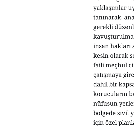
yaklaşımlar uy
tanınarak, ana
gerekli düzenl
kavuşturulması
insan hakları a
kesin olarak s
faili meçhul c
çatışmaya gir
dahil bir kaps
korucuların b
nüfusun yerle
bölgede sivil 
için özel plan