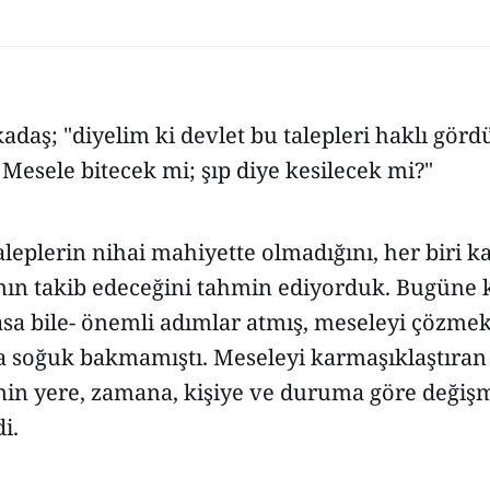
kadaş; "diyelim ki devlet bu talepleri haklı görd
. Mesele bitecek mi; şıp diye kesilecek mi?"
aleplerin nihai mahiyette olmadığını, her biri k
nın takib edeceğini tahmin ediyorduk. Bugüne k
asa bile- önemli adımlar atmış, meseleyi çözmek
a soğuk bakmamıştı. Meseleyi karmaşıklaştıran 
sinin yere, zamana, kişiye ve duruma göre değiş
i.