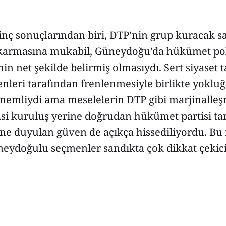
inç sonuçlarından biri, DTP’nin grup kuracak s
çıkarmasına mukabil, Güneydoğu’da hükümet pol
n net şekilde belirmiş olmasıydı. Sert siyaset ta
nleri tarafından frenlenmesiyle birlikte yok
nemliydi ama meselelerin DTP gibi marjinalle
asi kuruluş yerine doğrudan hükümet partisi ta
ne duyulan güven de açıkça hissediliyordu. Bu i
neydoğulu seçmenler sandıkta çok dikkat çekici