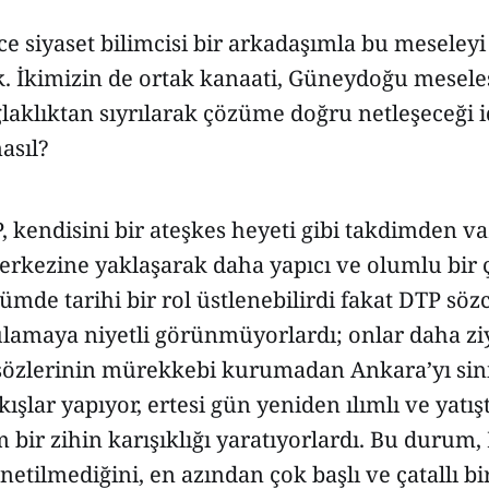
e siyaset bilimcisi bir arkadaşımla bu meseleyi
 İkimizin de ortak kanaati, Güneydoğu mesele
lıktan sıyrılarak çözüme doğru netleşeceği idi
asıl?
 kendisini bir ateşkes heyeti gibi takdimden v
rkezine yaklaşarak daha yapıcı ve olumlu bir ç
ümde tarihi bir rol üstlenebilirdi fakat DTP sözc
ulamaya niyetli görünmüyorlardı; onlar daha zi
u sözlerinin mürekkebi kurumadan Ankara’yı sin
kışlar yapıyor, ertesi gün yeniden ılımlı ve yatışt
bir zihin karışıklığı yaratıyorlardı. Bu durum,
tilmediğini, en azından çok başlı ve çatallı bi