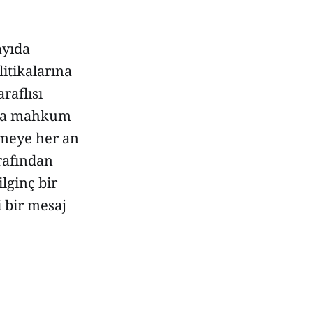
ayıda
itikalarına
raflısı
luğa mahkum
şmeye her an
rafından
lginç bir
 bir mesaj