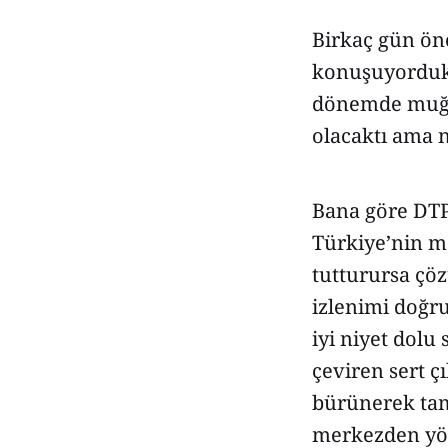
Birkaç gün önc
konuşuyorduk.
dönemde muğlak
olacaktı ama n
Bana göre DTP,
Türkiye’nin me
tutturursa çöz
izlenimi doğr
iyi niyet dol
çeviren sert çı
bürünerek tam 
merkezden yöne