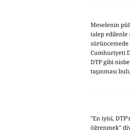
Meselenin püf
talep edilenl
sürüncemede k
Cumhuriyeti De
DTP gibi nisb
taşınması bul
"En iyisi, DT
öğrenmek" diy