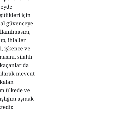
zeyde
tlikleri için
asal güvenceye
llanılmasını,
p, ihlaller
i, işkence ve
asını, silahlı
 kaçanlar da
rılarak mevcut
 kalan
üm ülkede ve
ışlığını aşmak
tedir.