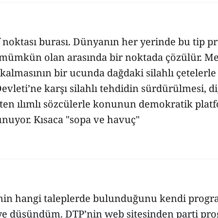
 noktası burası. Dünyanın her yerinde bu tip pr
e mümkün olan arasında bir noktada çözülür. M
almasının bir ucunda dağdaki silahlı çetelerle
vleti’ne karşı silahlı tehdidin sürdürülmesi, d
eten ılımlı sözcülerle konunun demokratik plat
unuyor. Kısaca "sopa ve havuç"
P’nin hangi taleplerde bulunduğunu kendi prog
e düşündüm. DTP’nin web sitesinden parti pr