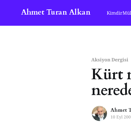
Ahmet Turan Alkan
Kimdir
Mül
Aksiyon Dergisi
Kürt 
nered
Ahmet T
10 Eyl 200