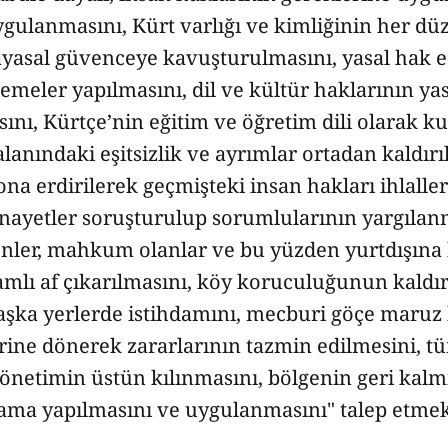
gulanmasını, Kürt varlığı ve kimliğinin her dü
yasal güvenceye kavuşturulmasını, yasal hak eşi
emeler yapılmasını, dil ve kültür haklarının y
nı, Kürtçe’nin eğitim ve öğretim dili olarak ku
lanındaki eşitsizlik ve ayrımlar ortadan kaldırılı
ona erdirilerek geçmişteki insan hakları ihlaller
inayetler soruşturulup sorumlularının yargılanm
enler, mahkum olanlar ve bu yüzden yurtdışına
amlı af çıkarılmasını, köy koruculuğunun kaldı
aşka yerlerde istihdamını, mecburi göçe maruz
rine dönerek zararlarının tazmin edilmesini, t
yönetimin üstün kılınmasını, bölgenin geri kalm
lama yapılmasını ve uygulanmasını" talep etmek