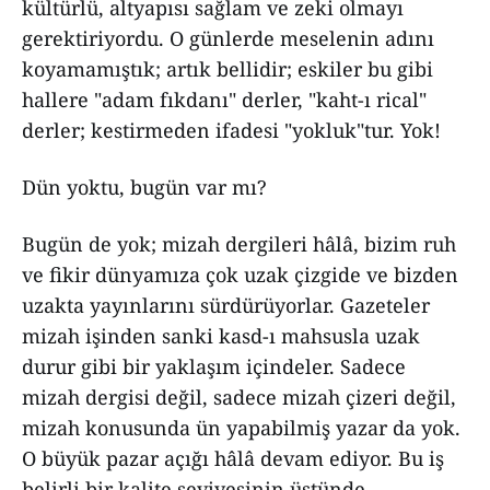
kültürlü, altyapısı sağlam ve zeki olmayı
gerektiriyordu. O günlerde meselenin adını
koyamamıştık; artık bellidir; eskiler bu gibi
hallere "adam fıkdanı" derler, "kaht-ı rical"
derler; kestirmeden ifadesi "yokluk"tur. Yok!
Dün yoktu, bugün var mı?
Bugün de yok; mizah dergileri hâlâ, bizim ruh
ve fikir dünyamıza çok uzak çizgide ve bizden
uzakta yayınlarını sürdürüyorlar. Gazeteler
mizah işinden sanki kasd-ı mahsusla uzak
durur gibi bir yaklaşım içindeler. Sadece
mizah dergisi değil, sadece mizah çizeri değil,
mizah konusunda ün yapabilmiş yazar da yok.
O büyük pazar açığı hâlâ devam ediyor. Bu iş
belirli bir kalite seviyesinin üstünde