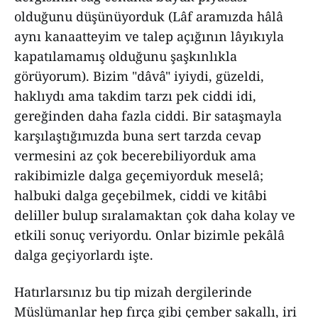
olduğunu düşünüyorduk (Lâf aramızda hâlâ
aynı kanaatteyim ve talep açığının lâyıkıyla
kapatılamamış olduğunu şaşkınlıkla
görüyorum). Bizim "dâvâ" iyiydi, güzeldi,
haklıydı ama takdim tarzı pek ciddi idi,
gereğinden daha fazla ciddi. Bir sataşmayla
karşılaştığımızda buna sert tarzda cevap
vermesini az çok becerebiliyorduk ama
rakibimizle dalga geçemiyorduk meselâ;
halbuki dalga geçebilmek, ciddi ve kitâbi
deliller bulup sıralamaktan çok daha kolay ve
etkili sonuç veriyordu. Onlar bizimle pekâlâ
dalga geçiyorlardı işte.
Hatırlarsınız bu tip mizah dergilerinde
Müslümanlar hep fırça gibi çember sakallı, iri