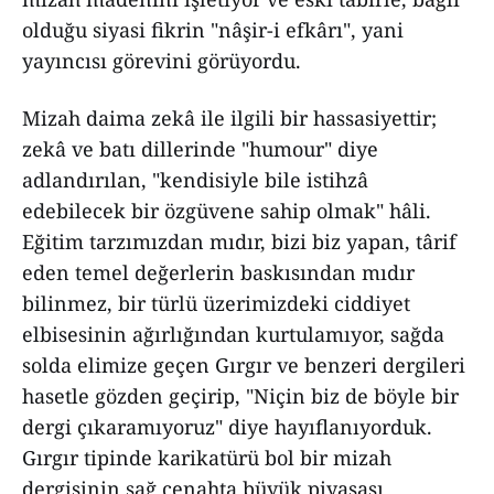
olduğu siyasi fikrin "nâşir-i efkârı", yani
yayıncısı görevini görüyordu.
Mizah daima zekâ ile ilgili bir hassasiyettir;
zekâ ve batı dillerinde "humour" diye
adlandırılan, "kendisiyle bile istihzâ
edebilecek bir özgüvene sahip olmak" hâli.
Eğitim tarzımızdan mıdır, bizi biz yapan, târif
eden temel değerlerin baskısından mıdır
bilinmez, bir türlü üzerimizdeki ciddiyet
elbisesinin ağırlığından kurtulamıyor, sağda
solda elimize geçen Gırgır ve benzeri dergileri
hasetle gözden geçirip, "Niçin biz de böyle bir
dergi çıkaramıyoruz" diye hayıflanıyorduk.
Gırgır tipinde karikatürü bol bir mizah
dergisinin sağ cenahta büyük piyasası