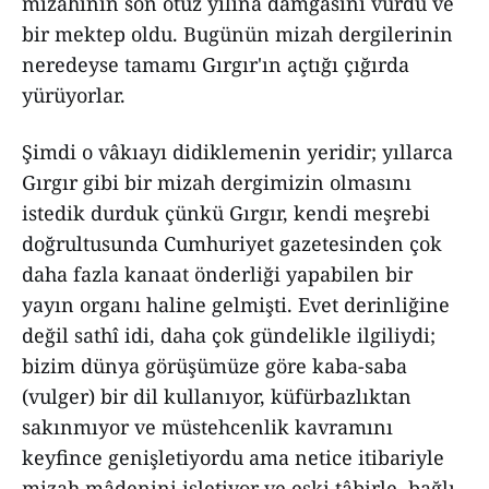
mizahının son otuz yılına damgasını vurdu ve
bir mektep oldu. Bugünün mizah dergilerinin
neredeyse tamamı Gırgır'ın açtığı çığırda
yürüyorlar.
Şimdi o vâkıayı didiklemenin yeridir; yıllarca
Gırgır gibi bir mizah dergimizin olmasını
istedik durduk çünkü Gırgır, kendi meşrebi
doğrultusunda Cumhuriyet gazetesinden çok
daha fazla kanaat önderliği yapabilen bir
yayın organı haline gelmişti. Evet derinliğine
değil sathî idi, daha çok gündelikle ilgiliydi;
bizim dünya görüşümüze göre kaba-saba
(vulger) bir dil kullanıyor, küfürbazlıktan
sakınmıyor ve müstehcenlik kavramını
keyfince genişletiyordu ama netice itibariyle
mizah mâdenini işletiyor ve eski tâbirle, bağlı