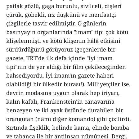
patlak gözlü, gaga burunlu, sivilceli, dişleri
çürük, göbekli, ırz düşkünü ve menfaatçi
çizgilerle tasvir edilmiştir. O günlerin
basınyayın organlarında "imam" tipi çok kötü
klişelenmişti ve kötü klişenin hâlâ etkisini
sürdürdüğünü görüyoruz (geçenlerde bir
gazete, TRT'de ilk defa içinde "iyi imam
tipi"nin de yer aldığı bir film çekileceğinden
bahsediyordu. İyi imam'ın gazete haberi
olabildiği bir ülkedir burası!). Milliyetçiler ise,
devrin modasına uygun olarak hep iriyarı,
kalın kafalı, Frankenstein'in canavarına
benzeyen ve iki ayak üstünde durabilen bir
orangutan (nâmı diğer komando) gibi çizilirdi.
Sırtında fişeklik, belinde kama, elinde bomba
ve tabanca ile bir antiinsan nümûnesi. Dergi,