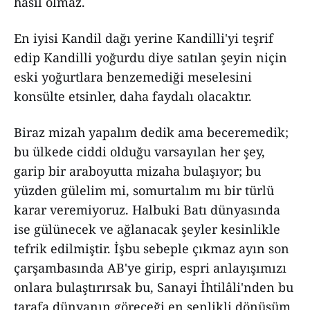
hâsıl olmaz.
En iyisi Kandil dağı yerine Kandilli'yi teşrif
edip Kandilli yoğurdu diye satılan şeyin niçin
eski yoğurtlara benzemediği meselesini
konsülte etsinler, daha faydalı olacaktır.
Biraz mizah yapalım dedik ama beceremedik;
bu ülkede ciddi olduğu varsayılan her şey,
garip bir araboyutta mizaha bulaşıyor; bu
yüzden gülelim mi, somurtalım mı bir türlü
karar veremiyoruz. Halbuki Batı dünyasında
ise gülünecek ve ağlanacak şeyler kesinlikle
tefrik edilmiştir. İşbu sebeple çıkmaz ayın son
çarşambasında AB'ye girip, espri anlayışımızı
onlara bulaştırırsak bu, Sanayi İhtilâli'nden bu
tarafa dünyanın göreceği en şenlikli dönüşüm