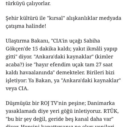
türküyü çalıyorlar.
Şehir kültürü ile "kırsal" alışkanlıklar medyada
çatışma halinde!
Ulaştırma Bakanı, "CIA'in uçağı Sabiha
Gökçen'de 15 dakika kaldı; yakıt ikmâli yapıp
gitti" diyor. "Ankara'daki kaynaklar" (kimler
acaba?) ise "hayır efendim uçak tam 27 saat
kaldı havaalanında" demekteler. Birileri bizi
işletiyor: Ya Bakan, ya "Ankara'daki kaynaklar"
veya CIA.
Düşmüşüz bir ROJ TV'nin peşine; Danimarka
yasaklamadı diye yeri göğü inletiyoruz. RTÜK,
"bu bir şey değil, geride beş kanal daha var"
diyor. Hepsini kapattırsanız ne olur; yenileri