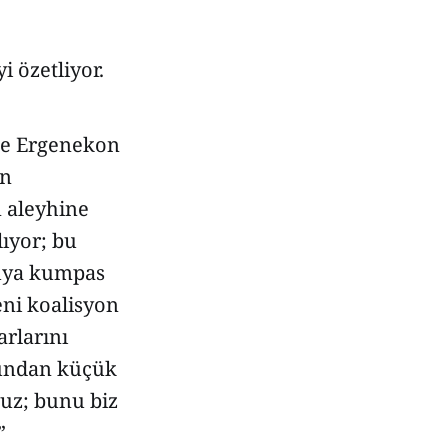
 özetliyor.
kle Ergenekon
en
 aleyhine
ıyor; bu
duya kumpas
eni koalisyon
arlarını
sundan küçük
ruz; bunu biz
”