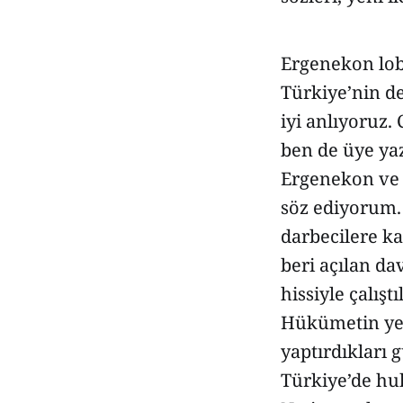
Ergenekon lob
Türkiye’nin d
iyi anlıyoruz
ben de üye yaz
Ergenekon ve B
söz ediyorum. 
darbecilere ka
beri açılan da
hissiyle çalış
Hükümetin yet
yaptırdıkları
Türkiye’de huku