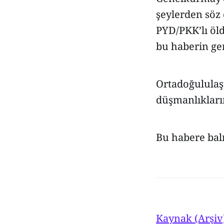
şeylerden söz 
PYD/PKK’lı öl
bu haberin ge
Ortadoğululaş
düşmanlıkları
Bu habere ba
Kaynak (Arşiv