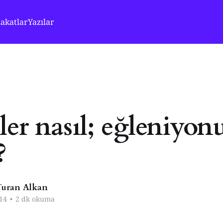
akatlar
Yazılar
ler nasıl; eğleniyo
?
uran Alkan
14
•
2 dk okuma