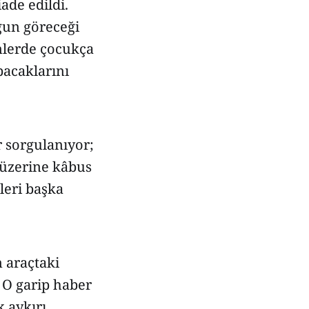
ade edildi.
gun göreceği
ünlerde çocukça
pacaklarını
r sorgulanıyor;
 üzerine kâbus
leri başka
 araçtaki
. O garip haber
 aykırı