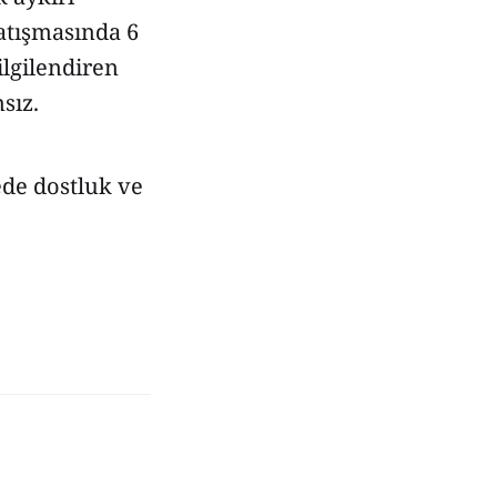
çatışmasında 6
lgilendiren
sız.
ede dostluk ve