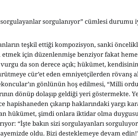
sorgulayanlar sorgulanıyor” cümlesi durumu iyi
anların teşkil ettiği kompozisyon, sanki önceli
in etmek için düzenlenmişe benziyor fakat hem
 vurgu da son derece açık; hükümet, kendisinin
rütmeye cür’et eden emniyetçilerden rövanş al
koncular’ın gönlünün hoş edilmesi, “Milli or
rının dönüp dolaşıp geldiği yeri göstermekte. Y
ce hapishaneden çıkarıp haklarındaki yargı kar
ran hükümet, şimdi onlara iktidar olma duygu
ırıyor: “İşte bakın sizi sorgulayanları sorguluyo
 sayemizde oldu. Bizi desteklemeye devam edin!