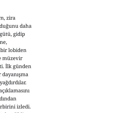
m, zira
olduğunu daha
gütü, gidip
ne,
 bir lobiden
ve müzevir
i. İlk günden
ir dayanışma
yağdırdılar.
açıklamasını
rdından
birini izledi.