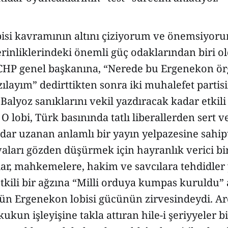
isi kavramının altını çiziyorum ve önemsiyoru
erinliklerindeki önemli güç odaklarından biri 
. CHP genel başkanına, “Nerede bu Ergenekon ör
ılayım” dedirttikten sonra iki muhalefet partisi
alyoz sanıklarını vekil yazdıracak kadar etkili
O lobi, Türk basınında tatlı liberallerden sert 
dar uzanan anlamlı bir yayın yelpazesine sahipt
vaları gözden düşürmek için hayranlık verici b
tılar, mahkemelere, hakim ve savcılara tehdidler 
kili bir ağzına “Milli orduya kumpas kuruldu” 
 gün Ergenekon lobisi gücünün zirvesindeydi. A
kun işleyişine takla attıran hile-i şeriyyeler bir