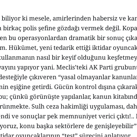
 biliyor ki mesele, amirlerinden habersiz ve k
birkaç polis şefine gözdağı vermek değil. Kopa
men bu operasyonlardan dramatik bir sonuç çıka
. Hükümet, yeni tedarik ettiği iktidar oyuncak
kullanmanın nasıl bir keyif olduğunu keşfetmeye
ayını yapıyor yani. Meclis’teki AK Parti grubu
desteğiyle çıkıveren “yasal olmayanlar kanunl
in eşiğine getirdi. Gücün kontrol dışına çıkarak
bu; çünkü görünüşte yapılanlar, kanun kitabınd
örünmekte. Sulh ceza hakimliği uygulaması, d
di ve sonuçlar pek memnuniyet verici çıktı!.. 
oruz, konu başka sektörlere de genişleyebilir
ktidar oyuncaklarının “test” sürecini anlatıyor.