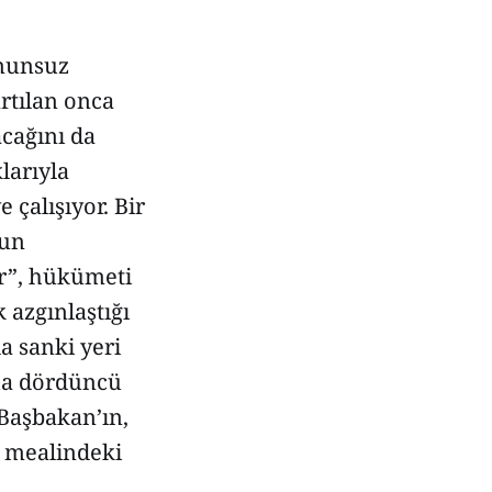
anunsuz
rtılan onca
cağını da
larıyla
 çalışıyor. Bir
nun
ar”, hükümeti
 azgınlaştığı
a sanki yeri
aha dördüncü
Başbakan’ın,
” mealindeki