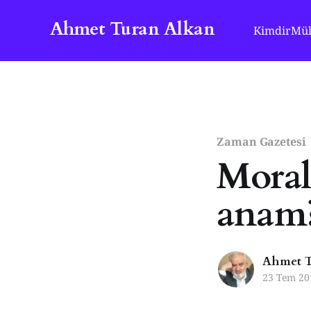
Ahmet Turan Alkan
Kimdir
Mül
Zaman Gazetesi
Moral
anam
Ahmet T
23 Tem 20