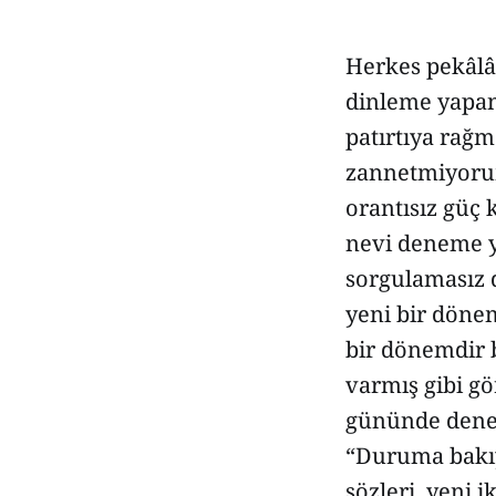
Herkes pekâlâ
dinleme yapan 
patırtıya rağ
zannetmiyorum
orantısız güç 
nevi deneme y
sorgulamasız 
yeni bir dönem
bir dönemdir 
varmış gibi g
gününde denen
“Duruma bakıy
sözleri, yeni i