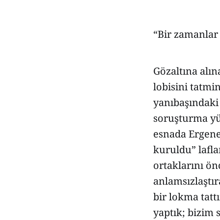
“Bir zamanlar 
Gözaltına alın
lobisini tatm
yanıbaşındaki
soruşturma yü
esnada Ergene
kuruldu” lafla
ortaklarını ön
anlamsızlaştı
bir lokma tatt
yaptık; bizim