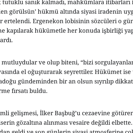
tutuklu sanık kalmadı, mahkûmlara itibarları i
den görülsün’ hükmü altında siyasi iradenin uy
r ertelendi. Ergenekon lobisinin sözcüleri o g
ne kapılarak hükümetle her konuda işbirliği ya
ardı.
 mutluydular ve olup biteni, “bizi sorgulayanla
asında el oğuşturarak seyrettiler. Hükümet ise
adoğu gündeminden bir an olsun sıyrılıp dikkat
me fırsatı buldu.
li gelişmesi, İlker Başbuğ’u cezaevine götüren
serin gözaltına alınması vesaire değildi elbette
an geldi ve son günlerin siyasi atmosferine çok