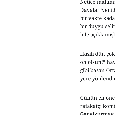
Netice malum; 
Davalar ‘yeni
bir vakte kada
bir duygu seli
bile açıklamışl
Hasılı dün çok
oh olsun!” hav
gibi basan Ort
yere yönlendir
Günün en önem
refakatçi komi
Genelkurmay’d