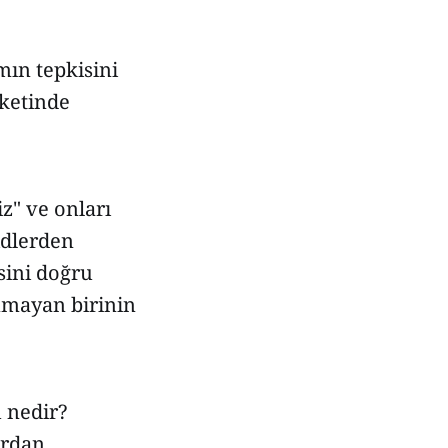
mın tepkisini
aketinde
z" ve onları
idlerden
sini doğru
nmayan birinin
 nedir?
ardan