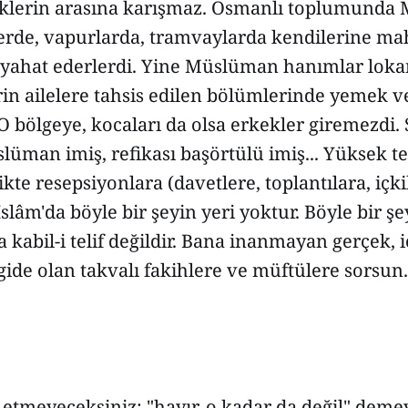
eklerin arasına karışmaz. Osmanlı toplumund
lerde, vapurlarda, tramvaylarda kendilerine mah
yahat ederlerdi. Yine Müslüman hanımlar loka
in ailelere tahsis edilen bölümlerinde yemek ve
 O bölgeye, kocaları da olsa erkekler giremezdi. 
lüman imiş, refikası başörtülü imiş... Yüksek t
ikte resepsiyonlara (davetlere, toplantılara, içkil
slâm'da böyle bir şeyin yeri yoktur. Böyle bir şe
kabil-i telif değildir. Bana inanmayan gerçek, ic
gide olan takvalı fakihlere ve müftülere sorsun.
 etmeyeceksiniz; "hayır, o kadar da değil" deme