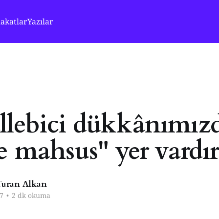
akatlar
Yazılar
lebici dükkânımız
e mahsus" yer vardır
uran Alkan
7
•
2 dk okuma