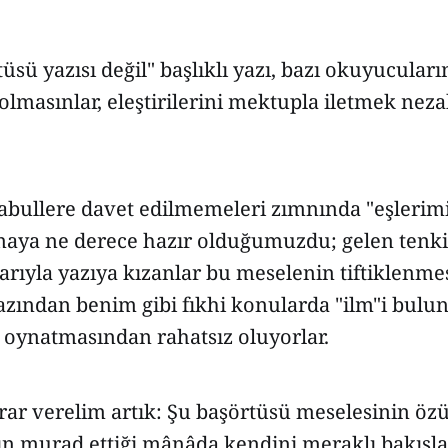
tüsü yazısı değil" başlıklı yazı, bazı okuyucuları
 olmasınlar, eleştirilerini mektupla iletmek nez
abullere davet edilmemeleri zımnında "eşlerimi
maya ne derece hazır olduğumuzdu; gelen tenk
rıyla yazıya kızanlar bu meselenin tiftiklenme
azından benim gibi fıkhi konularda "ilm"i bulu
 oynatmasından rahatsız oluyorlar.
rar verelim artık: Şu başörtüsü meselesinin özü
'ın murad ettiği mânâda kendini meraklı bakışl