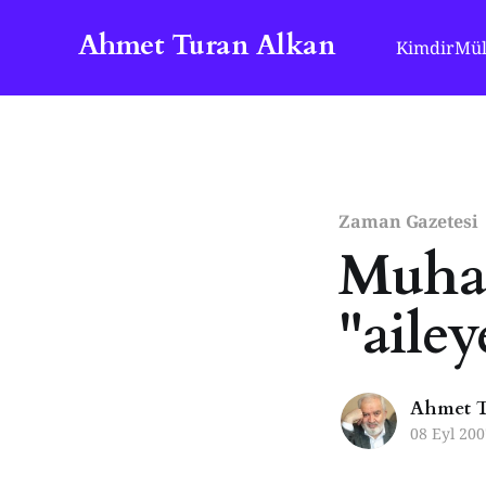
Ahmet Turan Alkan
Kimdir
Mül
Zaman Gazetesi
Muhal
"ailey
Ahmet T
08 Eyl 200