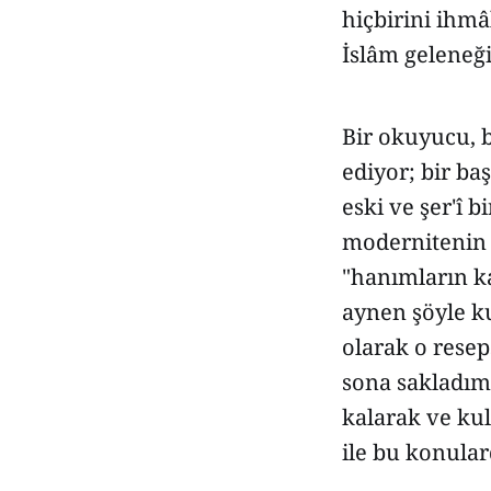
hiçbirini ihmâ
İslâm geleneği
Bir okuyucu, b
ediyor; bir b
eski ve şer'î
modernitenin 
"hanımların ka
aynen şöyle k
olarak o rese
sona sakladım, 
kalarak ve kul
ile bu konular