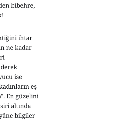
mden bîbehre,
k!
tiğini ihtar
ın ne kadar
ri
ederek
yucu ise
kadınların eş
". En güzelini
siri altında
âne bilgiler