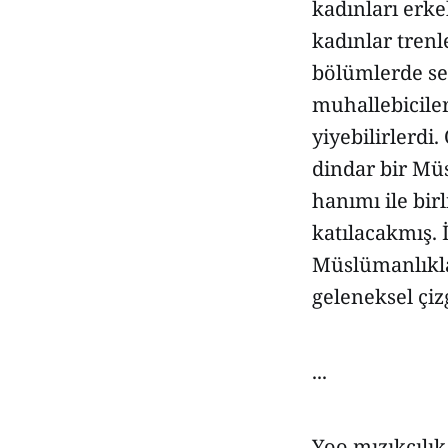
kadınları erk
kadınlar tren
bölümlerde se
muhallebiciler
yiyebilirlerdi.
dindar bir Müs
hanımı ile birl
katılacakmış. İ
Müslümanlıkla 
geleneksel çiz
...
Yoo mızıkçılık