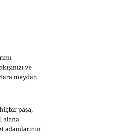
arımı
kışınızı ve
ırlara meydan
hiçbir paşa,
l alana
et adamlarının