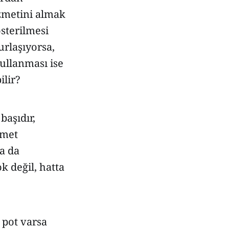
zmetini almak
sterilmesi
urlaşıyorsa,
ullanması ise
ilir?
başıdır,
ymet
a da
 değil, hatta
 pot varsa