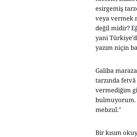
esirgemiş tar
veya vermek n
değil midir? E
yani Türkiye'd
yazım niçin ba
Galiba maraza 
tarzında fetvâ
vermediğim gi
bulmuyorum. H
mebzul."
Bir kısım okuy