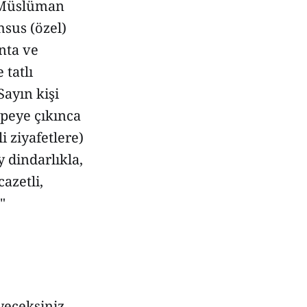
a Müslüman
sus (özel)
nta ve
 tatlı
Sayın kişi
epeye çıkınca
i ziyafetlere)
y dindarlıkla,
azetli,
"
yeceksiniz.