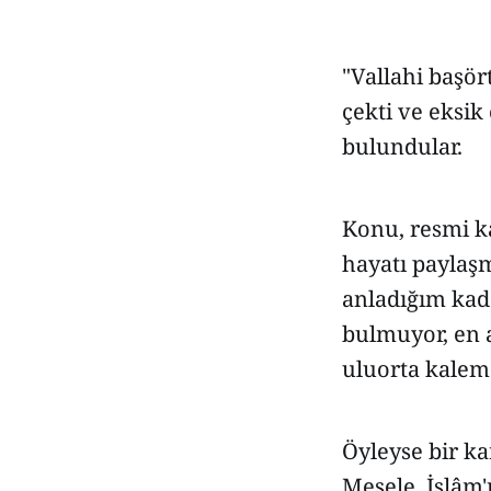
"Vallahi başör
çekti ve eksik
bulundular.
Konu, resmi k
hayatı paylaş
anladığım kada
bulmuyor, en 
uluorta kalem
Öyleyse bir ka
Mesele, İslâm