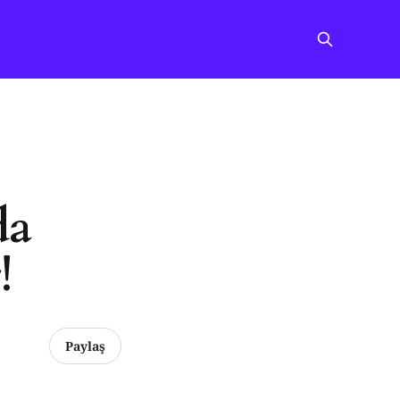
da
!
Paylaş