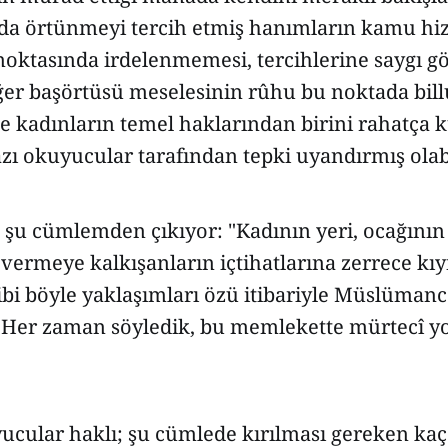
zda örtünmeyi tercih etmiş hanımların kamu hi
oktasında irdelenmemesi, tercihlerine saygı gö
ğer başörtüsü meselesinin rûhu bu noktada bill
e kadınların temel haklarından birini rahatça k
zı okuyucular tarafından tepki uyandırmış olab
şu cümlemden çıkıyor: "Kadının yeri, ocağının 
 vermeye kalkışanların içtihatlarına zerrece kı
bi böyle yaklaşımları özü itibariyle Müslümanc
er zaman söyledik, bu memlekette mürtecî yok
ucular haklı; şu cümlede kırılması gereken kaç