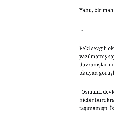
Yahu, bir mah
...
Peki sevgili ok
yazılmamış say
davranışların
okuyan görüşl
"Osmanlı devle
hiçbir bürokra
taşımamıştı. İ