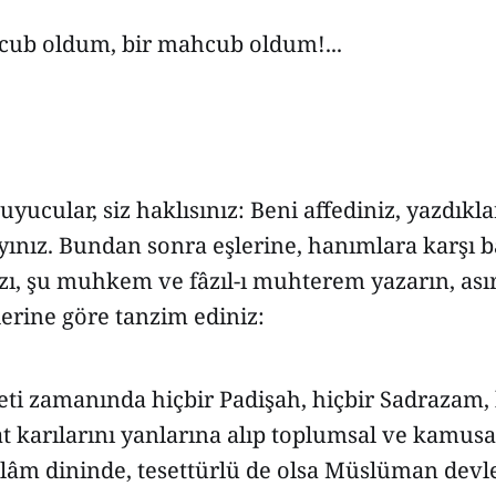
cub oldum, bir mahcub oldum!...
uyucular, siz haklısınız: Beni affediniz, yazdıkl
ınız. Bundan sonra eşlerine, hanımlara karşı ba
ızı, şu muhkem ve fâzıl-ı muhterem yazarın, as
erine göre tanzim ediniz:
ti zamanında hiçbir Padişah, hiçbir Sadrazam, 
t karılarını yanlarına alıp toplumsal ve kamusa
slâm dininde, tesettürlü de olsa Müslüman devl