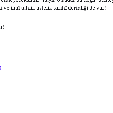
i ve ilmî tahlil, üstelik tarihî derinliği de var!
r!
)