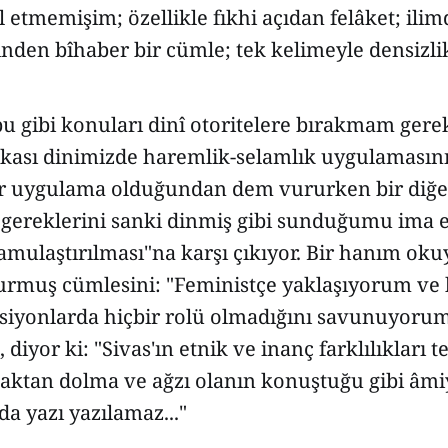
l etmemişim; özellikle fıkhi açıdan felâket; ili
nden bîhaber bir cümle; tek kelimeyle densizli
u gibi konuları dinî otoritelere bırakmam gerek
aşkası dinimizde haremlik-selamlık uygulamasın
 bir uygulama olduğundan dem vururken bir diğe
gereklerini sanki dinmiş gibi sunduğumu ima 
mulaştırılması"na karşı çıkıyor. Bir hanım oku
urmuş cümlesini: "Feministçe yaklaşıyorum ve 
psiyonlarda hiçbir rolü olmadığını savunuyorum
diyor ki: "Sivas'ın etnik ve inanç farklılıkları te
aktan dolma ve ağzı olanın konuştuğu gibi âmiy
da yazı yazılamaz..."