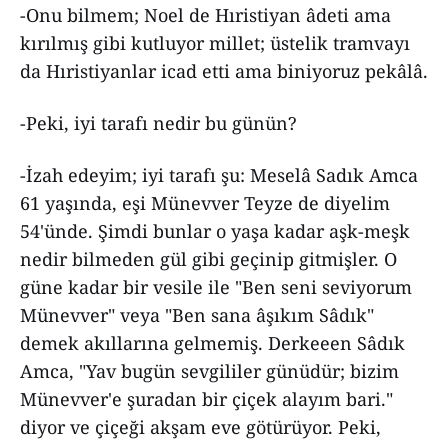
-Onu bilmem; Noel de Hıristiyan âdeti ama
kırılmış gibi kutluyor millet; üstelik tramvayı
da Hıristiyanlar icad etti ama biniyoruz pekâlâ.
-Peki, iyi tarafı nedir bu günün?
-İzah edeyim; iyi tarafı şu: Meselâ Sadık Amca
61 yaşında, eşi Münevver Teyze de diyelim
54'ünde. Şimdi bunlar o yaşa kadar aşk-meşk
nedir bilmeden gül gibi geçinip gitmişler. O
güne kadar bir vesile ile "Ben seni seviyorum
Münevver" veya "Ben sana âşıkım Sâdık"
demek akıllarına gelmemiş. Derkeeen Sâdık
Amca, "Yav bugün sevgililer günüdür; bizim
Münevver'e şuradan bir çiçek alayım bari."
diyor ve çiçeği akşam eve götürüyor. Peki,