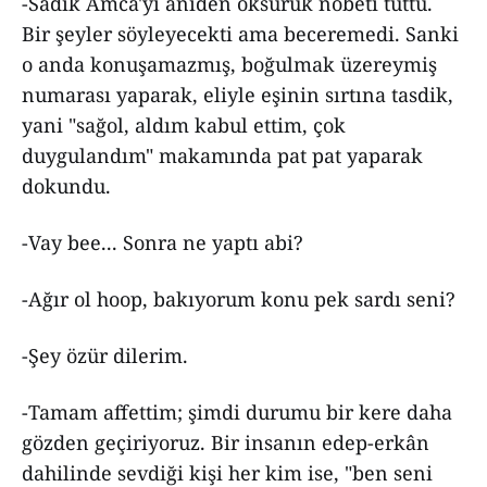
-Sâdık Amca'yı aniden öksürük nöbeti tuttu.
Bir şeyler söyleyecekti ama beceremedi. Sanki
o anda konuşamazmış, boğulmak üzereymiş
numarası yaparak, eliyle eşinin sırtına tasdik,
yani "sağol, aldım kabul ettim, çok
duygulandım" makamında pat pat yaparak
dokundu.
-Vay bee... Sonra ne yaptı abi?
-Ağır ol hoop, bakıyorum konu pek sardı seni?
-Şey özür dilerim.
-Tamam affettim; şimdi durumu bir kere daha
gözden geçiriyoruz. Bir insanın edep-erkân
dahilinde sevdiği kişi her kim ise, "ben seni