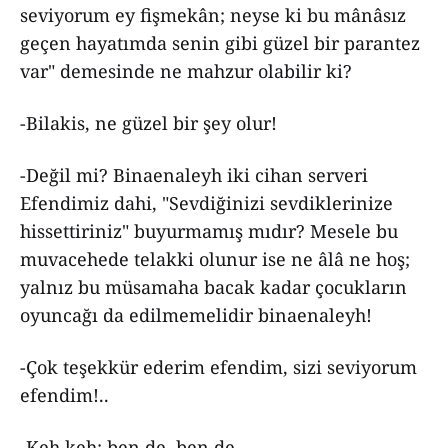
seviyorum ey fişmekân; neyse ki bu mânâsız
geçen hayatımda senin gibi güzel bir parantez
var" demesinde ne mahzur olabilir ki?
-Bilakis, ne güzel bir şey olur!
-Değil mi? Binaenaleyh iki cihan serveri
Efendimiz dahi, "Sevdiğinizi sevdiklerinize
hissettiriniz" buyurmamış mıdır? Mesele bu
muvacehede telakki olunur ise ne âlâ ne hoş;
yalnız bu müsamaha bacak kadar çocukların
oyuncağı da edilmemelidir binaenaleyh!
-Çok teşekkür ederim efendim, sizi seviyorum
efendim!..
-Keh keh; ben de, ben de...