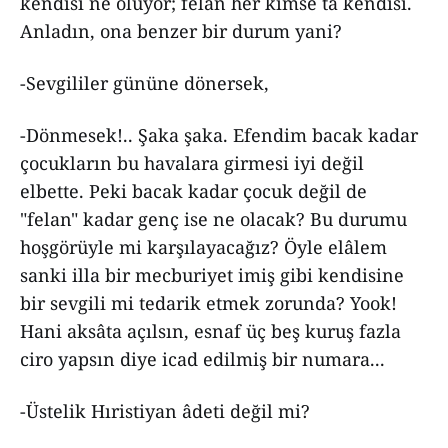
kendisi ne oluyor; felan her kimse ta kendisi.
Anladın, ona benzer bir durum yani?
-Sevgililer gününe dönersek,
-Dönmesek!.. Şaka şaka. Efendim bacak kadar
çocukların bu havalara girmesi iyi değil
elbette. Peki bacak kadar çocuk değil de
"felan" kadar genç ise ne olacak? Bu durumu
hoşgörüyle mi karşılayacağız? Öyle elâlem
sanki illa bir mecburiyet imiş gibi kendisine
bir sevgili mi tedarik etmek zorunda? Yook!
Hani aksâta açılsın, esnaf üç beş kuruş fazla
ciro yapsın diye icad edilmiş bir numara...
-Üstelik Hıristiyan âdeti değil mi?