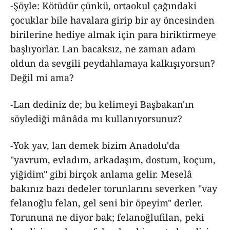
-Şöyle: Kötüdür çünkü, ortaokul çağındaki
çocuklar bile havalara girip bir ay öncesinden
birilerine hediye almak için para biriktirmeye
başlıyorlar. Lan bacaksız, ne zaman adam
oldun da sevgili peydahlamaya kalkışıyorsun?
Değil mi ama?
-Lan dediniz de; bu kelimeyi Başbakan'ın
söylediği mânâda mı kullanıyorsunuz?
-Yok yav, lan demek bizim Anadolu'da
"yavrum, evladım, arkadaşım, dostum, koçum,
yiğidim" gibi birçok anlama gelir. Meselâ
bakınız bazı dedeler torunlarını severken "vay
felanoğlu felan, gel seni bir öpeyim" derler.
Torununa ne diyor bak; felanoğlufilan, peki