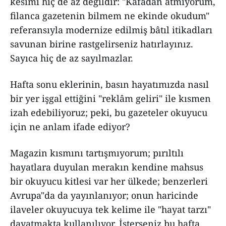
kesimi hiç de az değildir: "Kafadan atmıyorum,
filanca gazetenin bilmem ne ekinde okudum"
referansıyla modernize edilmiş bâtıl itikadları
savunan birine rastgelirseniz hatırlayınız.
Sayıca hiç de az sayılmazlar.
Hafta sonu eklerinin, basın hayatımızda nasıl
bir yer işgal ettiğini "reklâm geliri" ile kısmen
izah edebiliyoruz; peki, bu gazeteler okuyucu
için ne anlam ifade ediyor?
Magazin kısmını tartışmıyorum; pırıltılı
hayatlara duyulan merakın kendine mahsus
bir okuyucu kitlesi var her ülkede; benzerleri
Avrupa"da da yayınlanıyor; onun haricinde
ilaveler okuyucuya tek kelime ile "hayat tarzı"
dayatmakta kullanılıyor. İsterseniz bu hafta