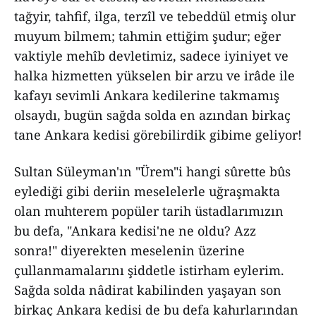
tağyir, tahfif, ilga, terzîl ve tebeddül etmiş olur
muyum bilmem; tahmin ettiğim şudur; eğer
vaktiyle mehîb devletimiz, sadece iyiniyet ve
halka hizmetten yükselen bir arzu ve irâde ile
kafayı sevimli Ankara kedilerine takmamış
olsaydı, bugün sağda solda en azından birkaç
tane Ankara kedisi görebilirdik gibime geliyor!
Sultan Süleyman'ın "Ürem"i hangi sûrette bûs
eylediği gibi deriin meselelerle uğraşmakta
olan muhterem popüler tarih üstadlarımızın
bu defa, "Ankara kedisi'ne ne oldu? Azz
sonra!" diyerekten meselenin üzerine
çullanmamalarını şiddetle istirham eylerim.
Sağda solda nâdirat kabilinden yaşayan son
birkaç Ankara kedisi de bu defa kahırlarından