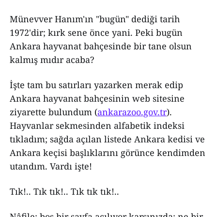
Münevver Hanım'ın "bugün" dediği tarih
1972'dir; kırk sene önce yani. Peki bugün
Ankara hayvanat bahçesinde bir tane olsun
kalmış mıdır acaba?
İşte tam bu satırları yazarken merak edip
Ankara hayvanat bahçesinin web sitesine
ziyarette bulundum (
ankarazoo.gov.tr
).
Hayvanlar sekmesinden alfabetik indeksi
tıkladım; sağda açılan listede Ankara kedisi ve
Ankara keçisi başlıklarını görünce kendimden
utandım. Vardı işte!
Tık!.. Tık tık!.. Tık tık tık!..
Nâfile; boş bir sayfa açılıyor karşınızda; ne bir