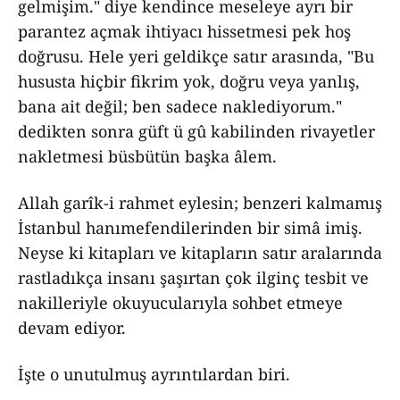
gelmişim." diye kendince meseleye ayrı bir
parantez açmak ihtiyacı hissetmesi pek hoş
doğrusu. Hele yeri geldikçe satır arasında, "Bu
hususta hiçbir fikrim yok, doğru veya yanlış,
bana ait değil; ben sadece naklediyorum."
dedikten sonra güft ü gû kabilinden rivayetler
nakletmesi büsbütün başka âlem.
Allah garîk-i rahmet eylesin; benzeri kalmamış
İstanbul hanımefendilerinden bir simâ imiş.
Neyse ki kitapları ve kitapların satır aralarında
rastladıkça insanı şaşırtan çok ilginç tesbit ve
nakilleriyle okuyucularıyla sohbet etmeye
devam ediyor.
İşte o unutulmuş ayrıntılardan biri.