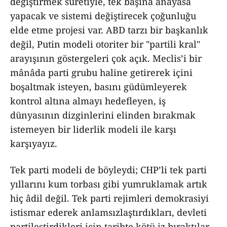
değiştirmek suretiyle, tek başına anayasa
yapacak ve sistemi değiştirecek çoğunluğu
elde etme projesi var. ABD tarzı bir başkanlık
değil, Putin modeli otoriter bir "partili kral"
arayışının göstergeleri çok açık. Meclis’i bir
mânâda parti grubu haline getirerek içini
boşaltmak isteyen, basını güdümleyerek
kontrol altına almayı hedefleyen, iş
dünyasının dizginlerini elinden bırakmak
istemeyen bir liderlik modeli ile karşı
karşıyayız.
Tek parti modeli de böyleydi; CHP’li tek parti
yıllarını kum torbası gibi yumruklamak artık
hiç âdil değil. Tek parti rejimleri demokrasiyi
istismar ederek anlamsızlaştırdıkları, devleti
partileştirdikleri için tarihte kötü iz bıraktılar.