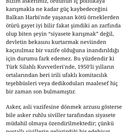
Bizim askerimiz, ordunun iç politikaya
karışmakla ne kadar güç kaybedeceğini
Balkan Harbi'nde yaşanan kötü örneklerden
ötürü gayet iyi bilir fakat şimdiki an zarfında
olup biten şeyin “siyasete karışmak” değil,
devletin bekasını kurtarmak neviinden
kaçınılmaz bir vazife olduğuna inandırıldığı
için durumu fark edemez. Bu yüzdendir ki
Türk Silahlı Kuvvetleri'nde, 1950'li yılların
ortalarından beri irili ufaklı komitacılık
teşebbüsleri veya dedikoduları maalesef hiç
bir zaman son bulmamıştır.
Asker, asli vazifesine dönmek arzusu gösterse
bile asker ruhlu siviller tarafından siyasete
müdahil olmaya özendirilmektedir; çünkü
postallı sivillerin geliştirdiği bir edebiyat