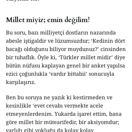
Millet miyiz; emin değilim!
Bu soru, bazı milliyetçi dostların nazarında
abesle iştigaldir ve lüzumsuzdur; ‘Kedinin dört
bacağı olduğunu biliyor muydunuz?’ cinsinden
bir tuhaflık. Öyle ki, ‘Türkler millet midir’ diye
bütün nüfusu kaplayan genel bir anket yapılsa
ezici çoğunlukla ‘vardır bittabii’ sonucuyla
karşılaşırız.
Ben bu soruya ne yazık ki kestirmeden ve
kesinlikle ‘evet cevabı vermekte acele
etmeyenlerdenim. Yukarda işaret ettim, bana
göre millet bir mütearifedir, bir aksiyomdur;
varlığı gibi yokluğu da kolay kolay