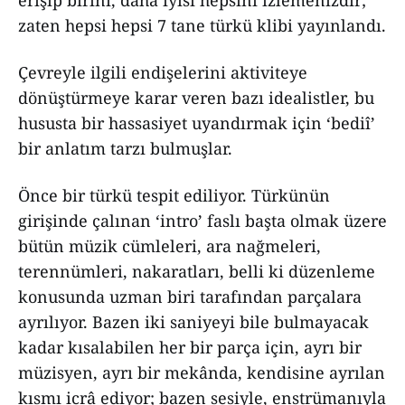
erişip birini, daha iyisi hepsini izlemenizdir;
zaten hepsi hepsi 7 tane türkü klibi yayınlandı.
Çevreyle ilgili endişelerini aktiviteye
dönüştürmeye karar veren bazı idealistler, bu
hususta bir hassasiyet uyandırmak için ‘bediî’
bir anlatım tarzı bulmuşlar.
Önce bir türkü tespit ediliyor. Türkünün
girişinde çalınan ‘intro’ faslı başta olmak üzere
bütün müzik cümleleri, ara nağmeleri,
terennümleri, nakaratları, belli ki düzenleme
konusunda uzman biri tarafından parçalara
ayrılıyor. Bazen iki saniyeyi bile bulmayacak
kadar kısalabilen her bir parça için, ayrı bir
müzisyen, ayrı bir mekânda, kendisine ayrılan
kısmı icrâ ediyor; bazen sesiyle, enstrümanıyla