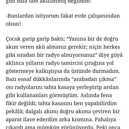
gibi hâlâ tam akıllanmış değildim:
-Bunlardan istiyorum fakat evde çalışanından
olsun!
Çocuk garip garip baktı; “Yanına bir de doğru
akım veren akü almanız gerekir; niçin herkes
gibi sıradan bir radyo almıyorsunuz” diye güyâ
aklınca yılların radyo tamircisi çırağına yol
göstermeye kalkıştıysa da üstünde durmadım.
Bazı esnaf dükkânlarında “arabadan çıkma”
oto radyolarını tahta kasaya yerleştirip arslan
gibi kullananları görmüştüm. Aslında fena
fikir değildi; tahta kasasını ben yapabilirdim
pekâlâ; dalgalı akımı doğru akıma çeviren bir
aparat ilave ederdim arka kısmına. Pahalıya
çıkardı ama mümkün görünüyordu. Peki onca