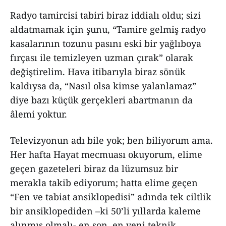
Radyo tamircisi tabiri biraz iddialı oldu; sizi
aldatmamak için şunu, “Tamire gelmiş radyo
kasalarının tozunu pasını eski bir yağlıboya
fırçası ile temizleyen uzman çırak” olarak
değiştirelim. Hava itibarıyla biraz sönük
kaldıysa da, “Nasıl olsa kimse yalanlamaz”
diye bazı küçük gerçekleri abartmanın da
âlemi yoktur.
Televizyonun adı bile yok; ben biliyorum ama.
Her hafta Hayat mecmuası okuyorum, elime
geçen gazeteleri biraz da lüzumsuz bir
merakla takib ediyorum; hatta elime geçen
“Fen ve tabiat ansiklopedisi” adında tek ciltlik
bir ansiklopediden –ki 50’li yıllarda kaleme
alınmış olmalı- en son, en yeni teknik