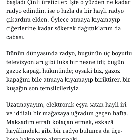
başladı Çinli üreticiler. İşte o yüzden ne kadar
radyo edindim ise o hızla da bir hayli radyo
çıkardım elden. Öylece atmaya kıyamayıp
ciğerlerine kadar sökerek dağıttıklarım da
cabası.
Dünün dünyasında radyo, bugünün üç boyutlu
televizyonları gibi lüks bir nesne idi; bugün
gazoz kapağı hükmünde; oysaki biz, gazoz
kapağını bile atmaya kıyamayıp biriktiren bir
kuşağın son temsilcileriyiz.
Uzatmayayım, elektronik eşya satan hayli iri
ve iddialı bir mağazaya uğradım geçen hafta.
Maksadım etrafı kolaçan etmek, ezkazâ
hayâlimdeki gibi bir radyo bulunca da üçe-
beşe bakmayıp alıvermek!