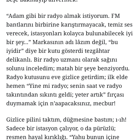
“Adam gibi bir radyo almak istiyorum. FM
bantlarını birbirine karıştırmayacak, temiz ses
verecek, istasyonları kolayca bulunabilecek iyi
bir şey...” Markasının adı lâzım değil, “bu
iyidir” diye bir kutu gösterdi tezgâhtar
delikanlı. Bir radyo uzmanı olarak sağını
solunu inceledim; matah bir şeye benziyordu.
Radyo kutusunu eve gizlice getirdim; ilk elde
hemen “Yine mi radyo; senin saat ve radyo
takıntından sıkıntı geldi; yeter artık” fırçası
duymamak için n’aapacaksınız, mecbur!
Gizlice pilini taktım, düğmesine bastım; ı-ıh!
Sadece bir istasyon çalıyor, o da pürüzlü;
resmen hayal kırıklığı. “Yahu bunun içine