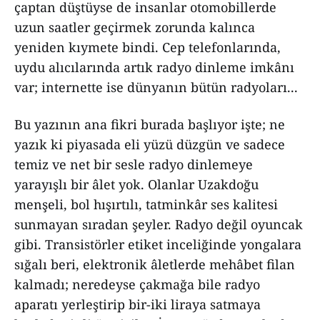
çaptan düştüyse de insanlar otomobillerde
uzun saatler geçirmek zorunda kalınca
yeniden kıymete bindi. Cep telefonlarında,
uydu alıcılarında artık radyo dinleme imkânı
var; internette ise dünyanın bütün radyoları...
Bu yazının ana fikri burada başlıyor işte; ne
yazık ki piyasada eli yüzü düzgün ve sadece
temiz ve net bir sesle radyo dinlemeye
yarayışlı bir âlet yok. Olanlar Uzakdoğu
menşeli, bol hışırtılı, tatminkâr ses kalitesi
sunmayan sıradan şeyler. Radyo değil oyuncak
gibi. Transistörler etiket inceliğinde yongalara
sığalı beri, elektronik âletlerde mehâbet filan
kalmadı; neredeyse çakmağa bile radyo
aparatı yerleştirip bir-iki liraya satmaya