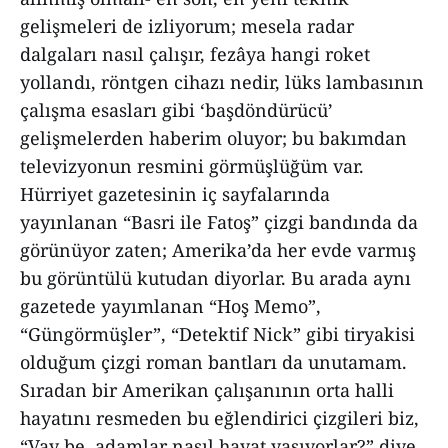
gelişmeleri de izliyorum; mesela radar
dalgaları nasıl çalışır, fezâya hangi roket
yollandı, röntgen cihazı nedir, lüks lambasının
çalışma esasları gibi ‘başdöndürücü’
gelişmelerden haberim oluyor; bu bakımdan
televizyonun resmini görmüşlüğüm var.
Hürriyet gazetesinin iç sayfalarında
yayınlanan “Basri ile Fatoş” çizgi bandında da
görünüyor zaten; Amerika’da her evde varmış
bu görüntülü kutudan diyorlar. Bu arada aynı
gazetede yayımlanan “Hoş Memo”,
“Güngörmüşler”, “Detektif Nick” gibi tiryakisi
olduğum çizgi roman bantları da unutamam.
Sıradan bir Amerikan çalışanının orta halli
hayatını resmeden bu eğlendirici çizgileri biz,
“Vay be, adamlar nasıl hayat yaşıyorlar?” diye