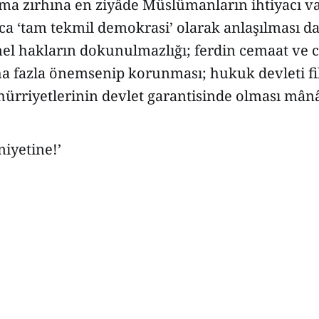
a zırhına en ziyâde Müslümanların ihtiyacı va
ca ‘tam tekmil demokrasi’ olarak anlaşılması 
mel hakların dokunulmazlığı; ferdin cemaat ve 
a fazla önemsenip korunması; hukuk devleti fik
 hürriyetlerinin devlet garantisinde olması mânâ
 niyetine!’