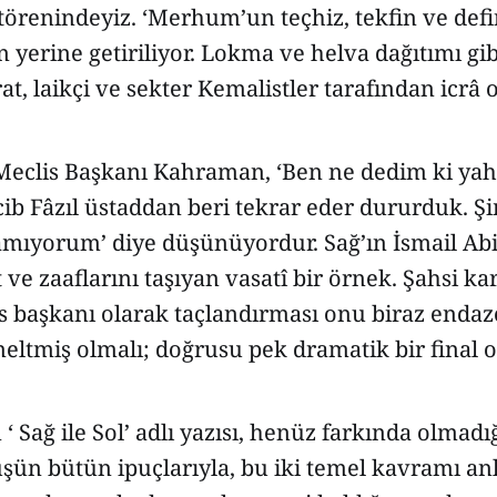
törenindeyiz. ‘Merhum’un teçhiz, tekfin ve defi
 yerine getiriliyor. Lokma ve helva dağıtımı gibi
t, laikçi ve sekter Kemalistler tarafından icrâ 
clis Başkanı Kahraman, ‘Ben ne dedim ki yah
ib Fâzıl üstaddan beri tekrar eder dururduk. Şi
amıyorum’ diye düşünüyordur. Sağ’ın İsmail Abi’
ve zaaflarını taşıyan vasatî bir örnek. Şahsi kar
 başkanı olarak taçlandırması onu biraz endaze
ltmiş olmalı; doğrusu pek dramatik bir final o
 ‘ Sağ ile Sol’ adlı yazısı, henüz farkında olmad
şün bütün ipuçlarıyla, bu iki temel kavramı a