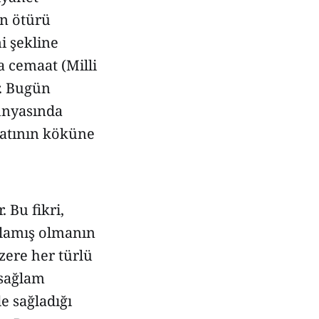
an ötürü
i şekline
a cemaat (Milli
r. Bugün
ünyasında
yatının köküne
. Bu fikri,
rlamış olmanın
zere her türlü
 sağlam
de sağladığı