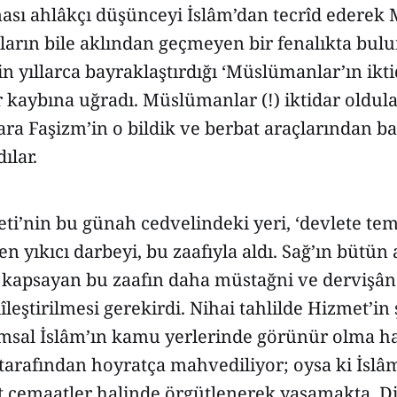
nası ahlâkçı düşünceyi İslâm’dan tecrîd edere
ların bile aklından geçmeyen bir fenalıkta bulun
in yıllarca bayraklaştırdığı ‘Müslümanlar’ın ikti
r kaybına uğradı. Müslümanlar (!) iktidar oldula
ra Faşizm’in o bildik ve berbat araçlarından b
ılar.
i’nin bu günah cedvelindeki yeri, ‘devlete tem
n yıkıcı darbeyi, bu zaafıyla aldı. Sağ’ın bütün a
 kapsayan bu zaafın daha müstağni ve dervişân
îleştirilmesi gerekirdi. Nihai tahlilde Hizmet’in
msal İslâm’ın kamu yerlerinde görünür olma ha
arafından hoyratça mahvediliyor; oysa ki İslâ
lt cemaatler halinde örgütlenerek yaşamakta. D