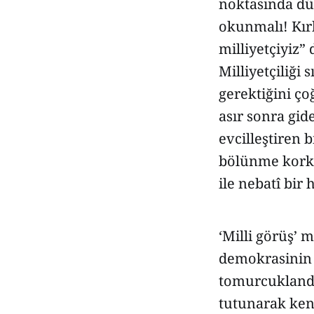
noktasında dün
okunmalı! Kırk
milliyetçiyiz”
Milliyetçiliği 
gerektiğini ç
asır sonra gid
evcilleştiren b
bölünme korku
ile nebatî bir
‘Milli görüş’ 
demokrasinin 
tomurcuklandığ
tutunarak kend