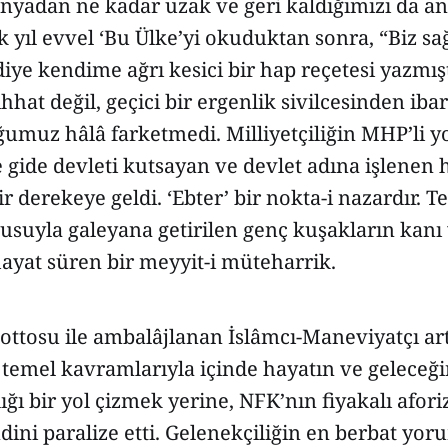
yadan ne kadar uzak ve geri kaldığımızı da anl
 yıl evvel ‘Bu Ülke’yi okuduktan sonra, “Biz sağc
 diye kendime ağrı kesici bir hap reçetesi yazmış
sıhhat değil, geçici bir ergenlik sivilcesinden ib
oğumuz hâlâ farketmedi. Milliyetçiliğin MHP’li
e gide devleti kutsayan ve devlet adına işlenen 
ir derekeye geldi. ‘Ebter’ bir nokta-i nazardır. T
suyla galeyana getirilen genç kuşakların kanı
 hayat süren bir meyyit-i müteharrik.
mottosu ile ambalâjlanan İslâmcı-Maneviyatçı art
temel kavramlarıyla içinde hayatın ve geleceğ
ı bir yol çizmek yerine, NFK’nın fiyakalı afor
ini paralize etti. Gelenekçiliğin en berbat yo