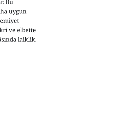
r. Bu
daha uygun
cemiyet
ri ve elbette
sında laiklik.