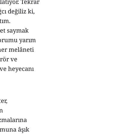
atıyor. Tekrar
ı değiliz ki,
tım.
aret saymak
 yorumu yarım
her melâneti
erör ve
 ve heyecanı
er,
in
izmalarına
rumuna âşık