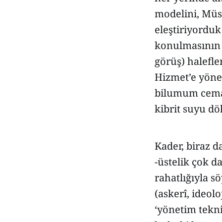
modelini, Müs
eleştiriyorduk
konulmasının e
görüş) halefle
Hizmet’e yöne
bilumum cemaa
kibrit suyu dö
Kader, biraz da
-üstelik çok d
rahatlığıyla s
(askerî, ideol
‘yönetim tekniğ