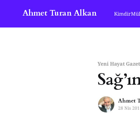
Ahmet Turan Alkan
Kimdir
Mül
Yeni Hayat Gazet
Sağ’ı
Ahmet T
28 Nis 201