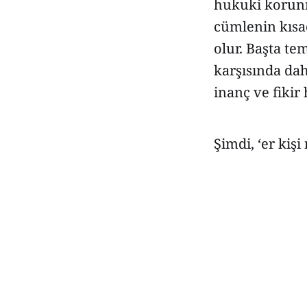
hukuki korunm
cümlenin kısa
olur. Başta te
karşısında dah
inanç ve fikir
Şimdi, ‘er kişi