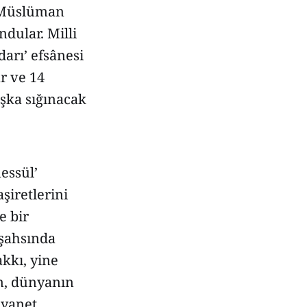
k Müslüman
dular. Milli
darı’ efsânesi
r ve 14
aşka sığınacak
essül’
şiretlerini
e bir
 şahsında
kkı, yine
m, dünyanın
iyanet