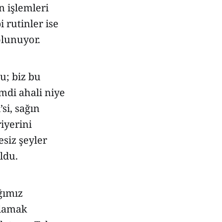
n işlemleri
 rutinler ise
olunuyor.
u; biz bu
mdi ahali niye
si, sağın
iyerini
siz şeyler
ldu.
ığımız
nlamak