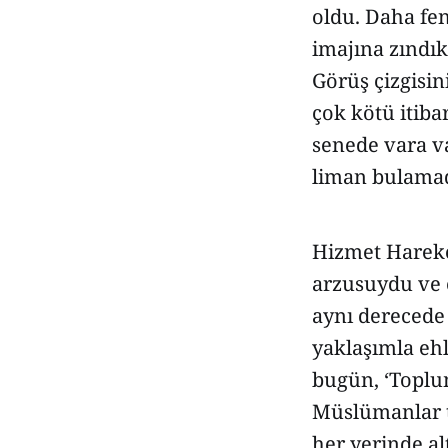
oldu. Daha fe
imajına zındık
Görüş çizgisin
çok kötü itiba
senede vara va
liman bulamad
Hizmet Hareket
arzusuydu ve e
aynı derecede
yaklaşımla ehl
bugün, ‘Toplu
Müslümanlar t
her yerinde a