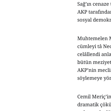
Sağ’ın cenaze 
AKP tarafından
sosyal demokra
Muhtemelen Me
cümleyi tâ Nec
celâllendi anl
bütün meziyet 
AKP’nin meclis
söylemeye yöne
Cemil Meriç’in
dramatik çökü