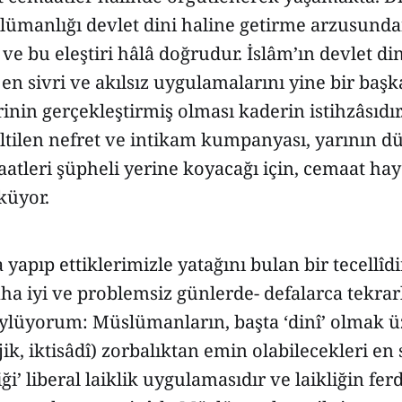
lümanlığı devlet dini haline getirme arzusund
 ve bu eleştiri hâlâ doğrudur. İslâm’ın devlet din
n sivri ve akılsız uygulamalarını yine bir başk
rinin gerçekleştirmiş olması kaderin istihzâsıdı
ltilen nefret ve intikam kumpanyası, yarının d
tleri şüpheli yerine koyacağı için, cemaat ha
küyor.
 yapıp ettiklerimizle yatağını bulan bir tecellîdir
aha iyi ve problemsiz günlerde- defalarca tekra
öylüyorum: Müslümanların, başta ‘dinî’ olmak ü
ojik, iktisâdî) zorbalıktan emin olabilecekleri en
i’ liberal laiklik uygulamasıdır ve laikliğin fer