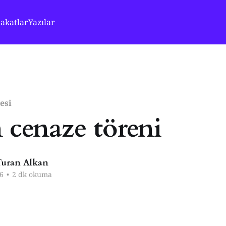
akatlar
Yazılar
esi
n cenaze töreni
uran Alkan
6
•
2 dk okuma