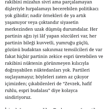
rakibini mizahın sivri ama parçalamayan
dişleriyle hırpalamayı becerebilen politikacı
yok gibidir; nadir örnekleri de ya artık
yaşamıyor veya çoktandır siyasetin
merkezinden uzak düşmüş durumdalar. Her
partinin ağzı iyi lâf yapan sözcüleri var, her
partinin bileği kuvvetli, yumruğu güçlü,
gözünü budaktan sakınmaz temsilcileri de var
fakat hiçbir partinin zekice espri üretebilen ve
rakibini nüktenin görünmeyen kılıcıyla
doğrayabilen nüktedanları yok. Partileri
suçlayamayız; böyleleri zaten az çıkıyor
içimizden; çıkabilenleri de “Zevzek, hafif
ruhlu, espri budalası” diye kolayca
sindiriyoruz.