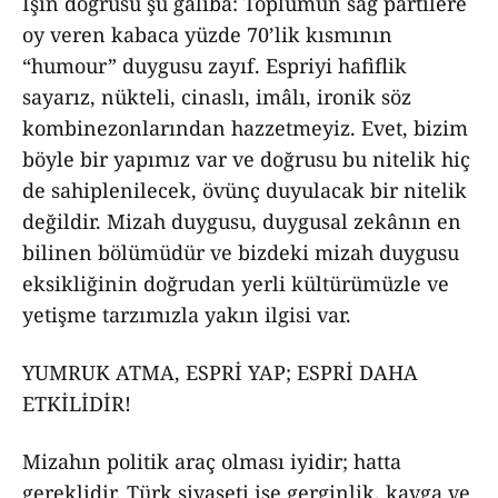
İşin doğrusu şu galiba: Toplumun sağ partilere
oy veren kabaca yüzde 70’lik kısmının
“humour” duygusu zayıf. Espriyi hafiflik
sayarız, nükteli, cinaslı, imâlı, ironik söz
kombinezonlarından hazzetmeyiz. Evet, bizim
böyle bir yapımız var ve doğrusu bu nitelik hiç
de sahiplenilecek, övünç duyulacak bir nitelik
değildir. Mizah duygusu, duygusal zekânın en
bilinen bölümüdür ve bizdeki mizah duygusu
eksikliğinin doğrudan yerli kültürümüzle ve
yetişme tarzımızla yakın ilgisi var.
YUMRUK ATMA, ESPRİ YAP; ESPRİ DAHA
ETKİLİDİR!
Mizahın politik araç olması iyidir; hatta
gereklidir. Türk siyaseti ise gerginlik, kavga ve