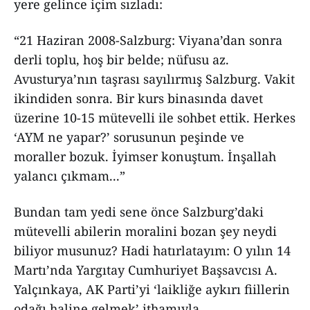
yere gelince içim sızladı:
“21 Haziran 2008-Salzburg: Viyana’dan sonra
derli toplu, hoş bir belde; nüfusu az.
Avusturya’nın taşrası sayılırmış Salzburg. Vakit
ikindiden sonra. Bir kurs binasında davet
üzerine 10-15 mütevelli ile sohbet ettik. Herkes
‘AYM ne yapar?’ sorusunun peşinde ve
moraller bozuk. İyimser konuştum. İnşallah
yalancı çıkmam...”
Bundan tam yedi sene önce Salzburg’daki
mütevelli abilerin moralini bozan şey neydi
biliyor musunuz? Hadi hatırlatayım: O yılın 14
Martı’nda Yargıtay Cumhuriyet Başsavcısı A.
Yalçınkaya, AK Parti’yi ‘laikliğe aykırı fiillerin
odağı haline gelmek’ ithamıyla,