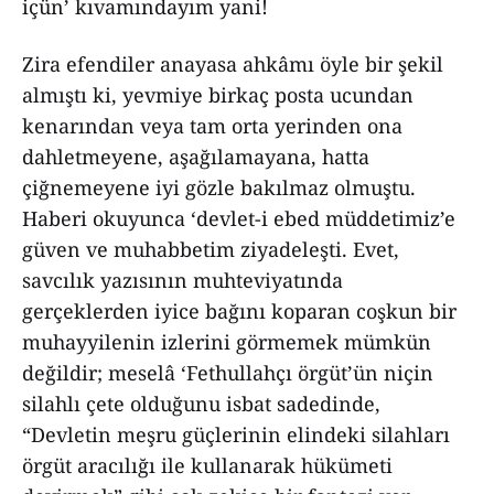
içün’ kıvamındayım yani!
Zira efendiler anayasa ahkâmı öyle bir şekil
almıştı ki, yevmiye birkaç posta ucundan
kenarından veya tam orta yerinden ona
dahletmeyene, aşağılamayana, hatta
çiğnemeyene iyi gözle bakılmaz olmuştu.
Haberi okuyunca ‘devlet-i ebed müddetimiz’e
güven ve muhabbetim ziyadeleşti. Evet,
savcılık yazısının muhteviyatında
gerçeklerden iyice bağını koparan coşkun bir
muhayyilenin izlerini görmemek mümkün
değildir; meselâ ‘Fethullahçı örgüt’ün niçin
silahlı çete olduğunu isbat sadedinde,
“Devletin meşru güçlerinin elindeki silahları
örgüt aracılığı ile kullanarak hükümeti