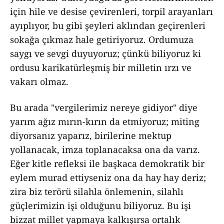
için hile ve desise çevirenleri, torpil arayanları
ayıplıyor, bu gibi şeyleri aklından geçirenleri
sokağa çıkmaz hale getiriyoruz. Ordumuza
saygı ve sevgi duyuyoruz; çünkü biliyoruz ki
ordusu karikatürleşmiş bir milletin ırzı ve
vakarı olmaz.
Bu arada "vergilerimiz nereye gidiyor" diye
yarım ağız mırın-kırın da etmiyoruz; miting
diyorsanız yaparız, birilerine mektup
yollanacak, imza toplanacaksa ona da varız.
Eğer kitle refleksi ile başkaca demokratik bir
eylem murad ettiyseniz ona da hay hay deriz;
zira biz terörü silahla önlemenin, silahlı
güçlerimizin işi olduğunu biliyoruz. Bu işi
bizzat millet yapmaya kalkışırsa ortalık