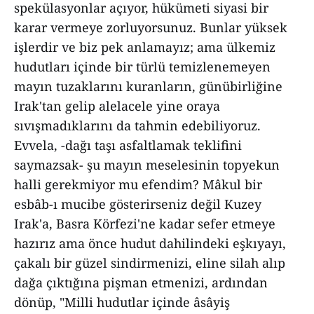
spekülasyonlar açıyor, hükümeti siyasi bir
karar vermeye zorluyorsunuz. Bunlar yüksek
işlerdir ve biz pek anlamayız; ama ülkemiz
hudutları içinde bir türlü temizlenemeyen
mayın tuzaklarını kuranların, günübirliğine
Irak'tan gelip alelacele yine oraya
sıvışmadıklarını da tahmin edebiliyoruz.
Evvela, -dağı taşı asfaltlamak teklifini
saymazsak- şu mayın meselesinin topyekun
halli gerekmiyor mu efendim? Mâkul bir
esbâb-ı mucibe gösterirseniz değil Kuzey
Irak'a, Basra Körfezi'ne kadar sefer etmeye
hazırız ama önce hudut dahilindeki eşkıyayı,
çakalı bir güzel sindirmenizi, eline silah alıp
dağa çıktığına pişman etmenizi, ardından
dönüp, "Milli hudutlar içinde âsâyiş