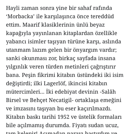
Hayli zaman sonra yine bir sahaf rafında
‘Morbacka’ ile karşılaşınca önce tereddüd
ettim. Maarif klasiklerinin ünlü beyaz
kapağıyla yayınlanan kitaplardan özellikle
yabancı isimler taşıyan türüne karşı, aslında
utanmam lazım gelen bir önyargım vardır;
sanki okunması zor, birkaç sayfada insana
yılgınlık veren türden metinleri çağrıştırır
bana. Peşin fikrimi kitabın üstündeki iki isim
değiştirdi; ilki Lagerlöf, ikincisi kitabın
mütercimleri... İki edebiyat devinin -Salâh
Birsel ve Behçet Necatigil- ortaklaşa emeğini
ve imzasını taşıyan bu eser kaçırılmazdı.
Kitabın baskı tarihi 1952 ve üstelik formaları
bile açılmamış durumda. Fiyatı sudan ucuz,
tam kelepir! Acımadan parayı bastırdım ve