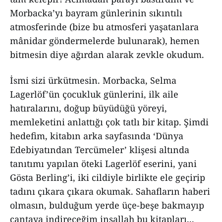
Morbacka’yı bayram günlerinin sıkıntılı
atmosferinde (bize bu atmosferi yaşatanlara
mânidar göndermelerde bulunarak), hemen
bitmesin diye ağırdan alarak zevkle okudum.
İsmi sizi ürkütmesin. Morbacka, Selma
Lagerlöf’ün çocukluk günlerini, ilk aile
hatıralarını, doğup büyüdüğü yöreyi,
memleketini anlattığı çok tatlı bir kitap. Şimdi
hedefim, kitabın arka sayfasında ‘Dünya
Edebiyatından Tercümeler’ klişesi altında
tanıtımı yapılan öteki Lagerlöf eserini, yani
Gösta Berling’i, iki cildiyle birlikte ele geçirip
tadını çıkara çıkara okumak. Sahafların haberi
olmasın, bulduğum yerde üçe-beşe bakmayıp
çantaya indireceğim inşallah bu kitapları...