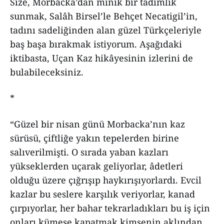
Size, Morbacka’dan minik bir tadımlık
sunmak, Salâh Birsel’le Behçet Necatigil’in,
tadını sadeliğinden alan güzel Türkçeleriyle
baş başa bırakmak istiyorum. Aşağıdaki
iktibasta, Uçan Kaz hikâyesinin izlerini de
bulabileceksiniz.
*
“Güzel bir nisan günü Morbacka’nın kaz
sürüsü, çiftliğe yakın tepelerden birine
salıverilmişti. O sırada yaban kazları
yükseklerden uçarak geliyorlar, âdetleri
olduğu üzere çığrışıp haykırışıyorlardı. Evcil
kazlar bu seslere karşılık veriyorlar, kanad
çırpıyorlar, her bahar tekrarladıkları bu iş için
onları kümese kapatmak kimsenin aklından