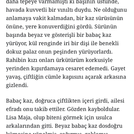
daha tepeye varmamıştı ki başının üstünde,
havada kuvvetli bir vınıltı duydu. Ne olduğunu
anlamaya vakit kalmadan, bir kaz sürüsünün
önüne, yere konuverdiğini gördü. Sürünün
başında beyaz ve gösterişli bir babaç kaz
yürüyor, kül renginde iri bir dişi ile benekli
dokuz palaz onun peşinden yürüyorlardı.
Rahibin kızı onları ürkütürüm korkusiyle
yerinden kıpırdamaya cesaret edemedi. Gayet
yavaş, çiftliğin cümle kapısını açarak arkasına
gizlendi.
Babaç kaz, doğruca çiftlikten içeri girdi, ailesi
efradı onu takib ettiler. Gözden kayboldular.
Lisa Maja, olup biteni görmek için usulca
arkalarından gitti. Beyaz babaç kaz dosdoğru
kümesine yönelmiş, çağırmış, gaklamış,