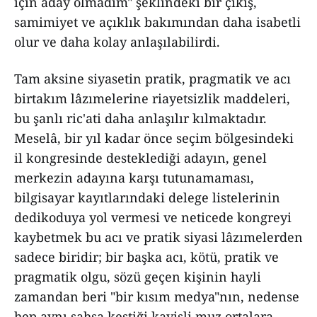
için aday olmadım" şeklindeki bir çıkış,
samimiyet ve açıklık bakımından daha isabetli
olur ve daha kolay anlaşılabilirdi.
Tam aksine siyasetin pratik, pragmatik ve acı
birtakım lâzımelerine riayetsizlik maddeleri,
bu şanlı ric'ati daha anlaşılır kılmaktadır.
Meselâ, bir yıl kadar önce seçim bölgesindeki
il kongresinde desteklediği adayın, genel
merkezin adayına karşı tutunamaması,
bilgisayar kayıtlarındaki delege listelerinin
dedikoduya yol vermesi ve neticede kongreyi
kaybetmek bu acı ve pratik siyasi lâzımelerden
sadece biridir; bir başka acı, kötü, pratik ve
pragmatik olgu, sözü geçen kişinin hayli
zamandan beri "bir kısım medya"nın, nedense
hep aynı şahsa kestiği kavisli muz ortalara,