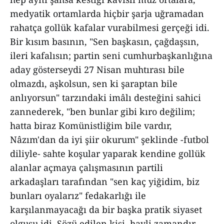
medyatik ortamlarda hiçbir şarja uğramadan
rahatça gollük kafalar vurabilmesi gerçeği idi.
Bir kısım basının, "Sen başkasın, çağdaşsın,
ileri kafalısın; partin seni cumhurbaşkanlığına
aday gösterseydi 27 Nisan muhtırası bile
olmazdı, aşkolsun, sen ki şaraptan bile
anlıyorsun" tarzındaki imâlı desteğini sahici
zannederek, "ben bunlar gibi kıro değilim;
hatta biraz Komünistliğim bile vardır,
Nâzım'dan da iyi şiir okurum" şeklinde -futbol
diliyle- sahte koşular yaparak kendine gollük
alanlar açmaya çalışmasının partili
arkadaşları tarafından "sen kaç yiğidim, biz
bunları oyalarız" fedakarlığı ile
karşılanmayacağı da bir başka pratik siyaset
olgusu idi. Sözü edilen kişi, hayli zamandır