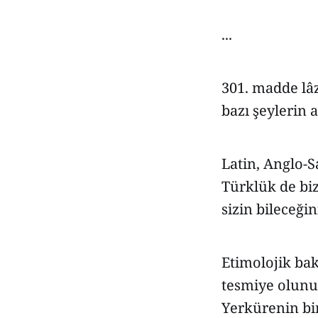
...
301. madde lâz
bazı şeylerin 
Latin, Anglo-Sa
Türklük de biz
sizin bileceğin
Etimolojik ba
tesmiye olunu
Yerkürenin bir