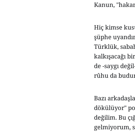
Kanun, "hakar
Hiç kimse kus
şüphe uyandır
Türklük, saba
kalkışacağı bi
de -saygı değ
rûhu da budur
Bazı arkadaşla
dökülüyor" po
değilim. Bu çı
gelmiyorum, si