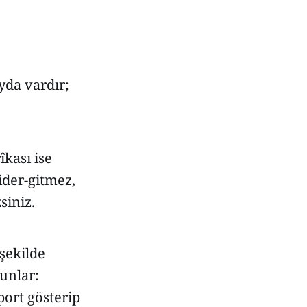
yda vardır;
îkası ise
ider-gitmez,
siniz.
şekilde
unlar:
port gösterip