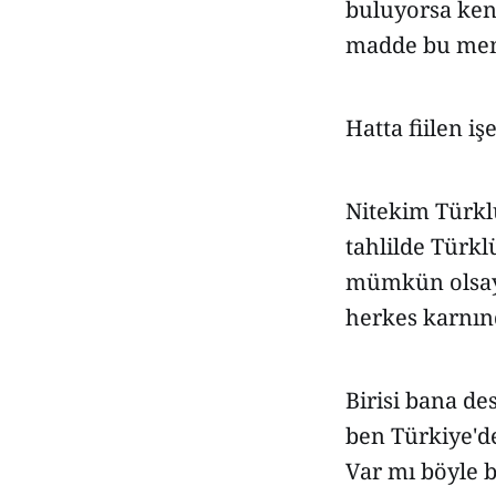
buluyorsa kend
madde bu meml
Hatta fiilen iş
Nitekim Türkl
tahlilde Türk
mümkün olsaydı
herkes karnınd
Birisi bana de
ben Türkiye'd
Var mı böyle 