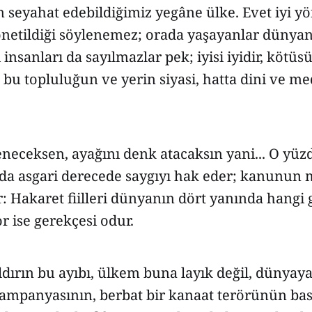
 seyahat edebildiğimiz yegâne ülke. Evet iyi yö
önetildiği söylenemez; orada yaşayanlar dünyanı
ı insanları da sayılmazlar pek; iyisi iyidir, kötüs
bu topluluğun ve yerin siyasi, hatta dini ve m
neceksen, ayağını denk atacaksın yani... O yüz
o da asgari derecede saygıyı hak eder; kanunun
r: Hakaret fiilleri dünyanın dört yanında hangi
or ise gerekçesi odur.
ldırın bu ayıbı, ülkem buna layık değil, dünyaya
ampanyasının, berbat bir kanaat terörünün bas