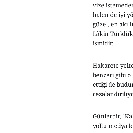
vize istemeden
halen de iyi y
güzel, en akıll
Lâkin Türklük 
ismidir.
Hakarete yelte
benzeri gibi 
ettiği de budu
cezalandırılıy
Günlerdir, "Ka
yollu medya k