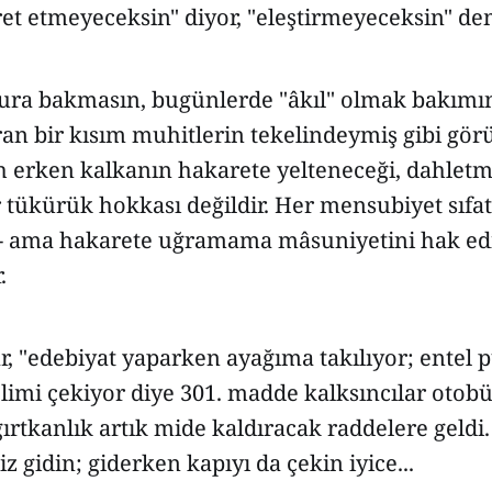
et etmeyeceksin" diyor, "eleştirmeyeceksin" de
ura bakmasın, bugünlerde "âkıl" olmak bakımı
an bir kısım muhitlerin tekelindeymiş gibi gö
h erken kalkanın hakarete yelteneceği, dahlet
r tükürük hokkası değildir. Her mensubiyet sıfat
il- ama hakarete uğramama mâsuniyetini hak e
.
r, "edebiyat yaparken ayağıma takılıyor; entel 
limi çekiyor diye 301. madde kalksıncılar otob
ğırtkanlık artık mide kaldıracak raddelere geldi
z gidin; giderken kapıyı da çekin iyice...