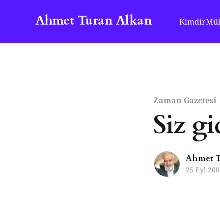
Ahmet Turan Alkan
Kimdir
Mül
Zaman Gazetesi
Siz g
Ahmet T
25 Eyl 200