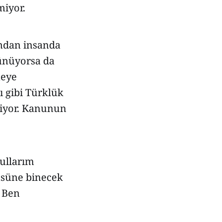
miyor.
ndan insanda
rünüyorsa da
meye
ı gibi Türklük
diyor. Kanunun
pullarım
üsüne binecek
. Ben