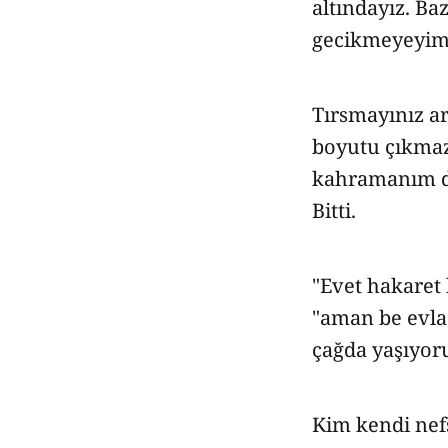
altındayız. Ba
gecikmeyeyim b
Tırsmayınız ar
boyutu çıkmaz.
kahramanım de
Bitti.
"Evet hakaret 
"aman be evlad
çağda yaşıyoru
Kim kendi nefs