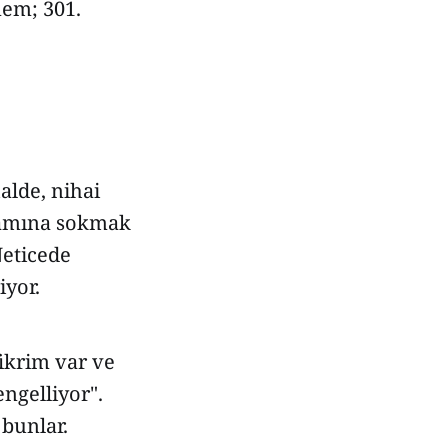
mem; 301.
alde, nihai
psamına sokmak
Neticede
iyor.
fikrim var ve
ngelliyor".
bunlar.