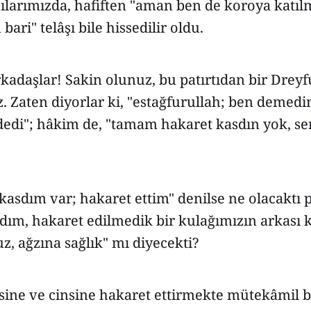
zılarımızda, hafiften "aman ben de koroya katı
ari" telâşı bile hissedilir oldu.
kadaşlar! Sakin olunuz, bu patırtıdan bir Dreyf
 Zaten diyorlar ki, "estağfurullah; ben demedi
di"; hâkim de, "tamam hakaret kasdın yok, serb
kasdım var; hakaret ettim" denilse ne olacaktı 
ım, hakaret edilmedik bir kulağımızın arkası k
z, ağzına sağlık" mı diyecekti?
ine ve cinsine hakaret ettirmekte mütekâmil bi