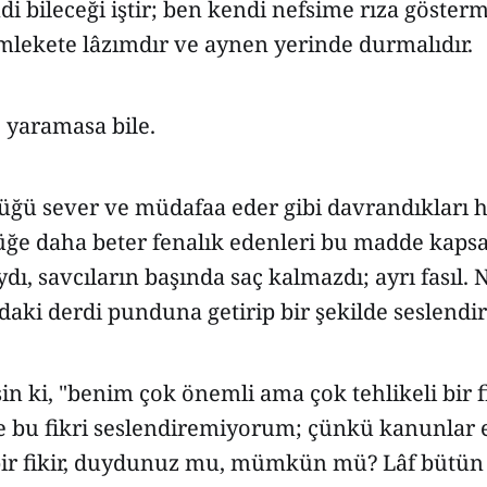
i bileceği iştir; ben kendi nefsime rıza göster
ekete lâzımdır ve aynen yerinde durmalıdır.
e yaramasa bile.
üğü sever ve müdafaa eder gibi davrandıkları h
lüğe daha beter fenalık edenleri bu madde ka
, savcıların başında saç kalmazdı; ayrı fasıl. 
aki derdi punduna getirip bir şekilde seslendir
sin ki, "benim çok önemli ama çok tehlikeli bir 
e bu fikri seslendiremiyorum; çünkü kanunlar e
bir fikir, duydunuz mu, mümkün mü? Lâf bütün 