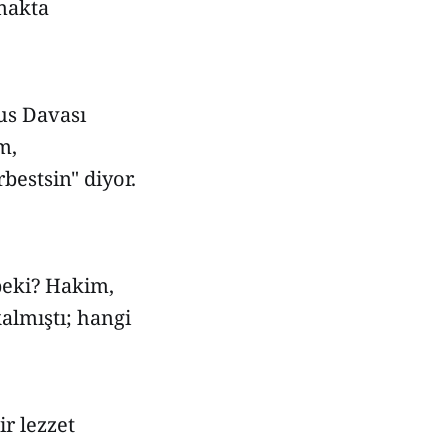
lmakta
us Davası
m,
estsin" diyor.
peki? Hakim,
almıştı; hangi
r lezzet