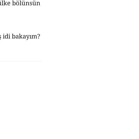
, ülke bölünsün
ş idi bakayım?