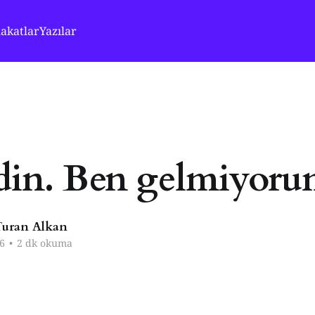
akatlar
Yazılar
idin. Ben gelmiyoru
uran Alkan
6
•
2 dk okuma