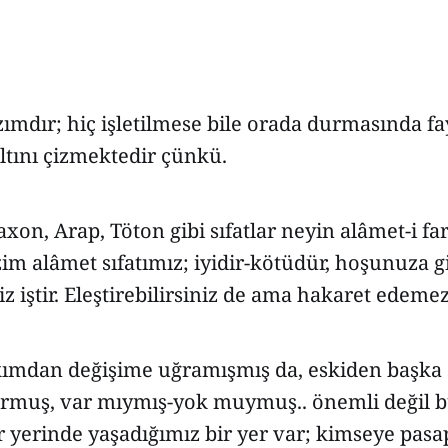
ımdır; hiç işletilmese bile orada durmasında fa
altını çizmektedir çünkü.
xon, Arap, Töton gibi sıfatlar neyin alâmet-i far
im alâmet sıfatımız; iyidir-kötüdür, hoşunuza g
iz iştir. Eleştirebilirsiniz de ama hakaret edemez
kımdan değişime uğramışmış da, eskiden başka 
rmuş, var mıymış-yok muymuş.. önemli değil b
 yerinde yaşadığımız bir yer var; kimseye pasa