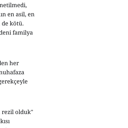
netilmedi,
n en asil, en
ü de kötü.
edeni familya
den her
 muhafaza
 gerekçeyle
 rezil olduk"
kısı