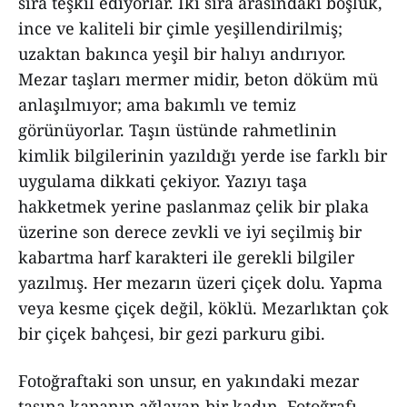
sıra teşkil ediyorlar. İki sıra arasındaki boşluk,
ince ve kaliteli bir çimle yeşillendirilmiş;
uzaktan bakınca yeşil bir halıyı andırıyor.
Mezar taşları mermer midir, beton döküm mü
anlaşılmıyor; ama bakımlı ve temiz
görünüyorlar. Taşın üstünde rahmetlinin
kimlik bilgilerinin yazıldığı yerde ise farklı bir
uygulama dikkati çekiyor. Yazıyı taşa
hakketmek yerine paslanmaz çelik bir plaka
üzerine son derece zevkli ve iyi seçilmiş bir
kabartma harf karakteri ile gerekli bilgiler
yazılmış. Her mezarın üzeri çiçek dolu. Yapma
veya kesme çiçek değil, köklü. Mezarlıktan çok
bir çiçek bahçesi, bir gezi parkuru gibi.
Fotoğraftaki son unsur, en yakındaki mezar
taşına kapanıp ağlayan bir kadın. Fotoğrafı