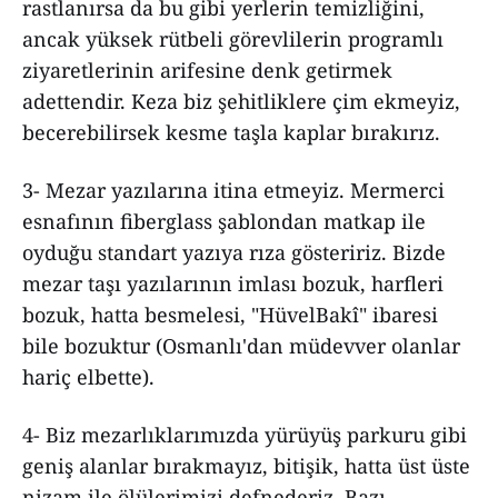
rastlanırsa da bu gibi yerlerin temizliğini,
ancak yüksek rütbeli görevlilerin programlı
ziyaretlerinin arifesine denk getirmek
adettendir. Keza biz şehitliklere çim ekmeyiz,
becerebilirsek kesme taşla kaplar bırakırız.
3- Mezar yazılarına itina etmeyiz. Mermerci
esnafının fiberglass şablondan matkap ile
oyduğu standart yazıya rıza gösteririz. Bizde
mezar taşı yazılarının imlası bozuk, harfleri
bozuk, hatta besmelesi, "HüvelBakî" ibaresi
bile bozuktur (Osmanlı'dan müdevver olanlar
hariç elbette).
4- Biz mezarlıklarımızda yürüyüş parkuru gibi
geniş alanlar bırakmayız, bitişik, hatta üst üste
nizam ile ölülerimizi defnederiz. Bazı