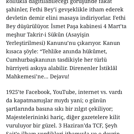
kollukla dağıtılabileceği görüşünde fakat
şahinler, Fethi Bey’i gevşeklikle itham ederek
devletin demir elini masaya indiriyorlar. Fethi
Bey düşürülüyor. İsmet Paşa kabinesi 4 Mart’ta
meşhur Takrir-i Sükûn (Asayişin
Yerleştirilmesi) Kanunu’nu çıkarıyor. Kanun
kısaca şöyle: “Tehlike anında hükûmet,
Cumhurbaşkanının tasdikiyle her türlü
hürriyeti askıya alabilir. Direnenler İstiklâl
Mahkemesi’ne... Dejavu!
1925’te Facebook, YouTube, internet vs. vardı
da kapatmamışlar mıydı yani; o günün
şartlarında basına sıkı bir zılgıt çekiliyor;
Majestelerininki hariç, diğer gazetelere kilit
vuruluyor bir güzel. 3 Haziran’da TCF, Şeyh
Sait’e ilham verdikleri ithamıyla ve o devrin