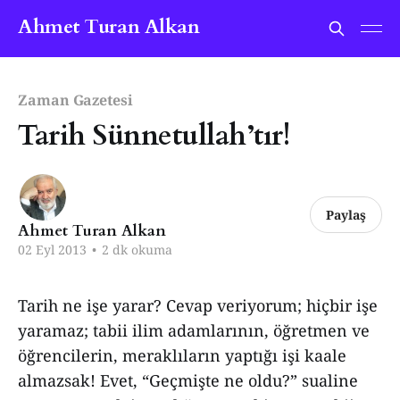
Ahmet Turan Alkan
Zaman Gazetesi
Tarih Sünnetullah’tır!
Paylaş
Ahmet Turan Alkan
02 Eyl 2013
•
2 dk okuma
Tarih ne işe yarar? Cevap veriyorum; hiçbir işe
yaramaz; tabii ilim adamlarının, öğretmen ve
öğrencilerin, meraklıların yaptığı işi kaale
almazsak! Evet, “Geçmişte ne oldu?” sualine