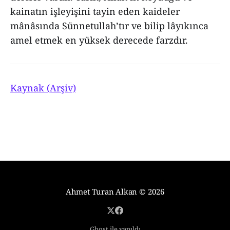
kainatın işleyişini tayin eden kaideler
mânâsında Sünnetullah’tır ve bilip lâyıkınca
amel etmek en yüksek derecede farzdır.
Kaynak (Arşiv)
Ahmet Turan Alkan
© 2026
Ghost ile yapıldı