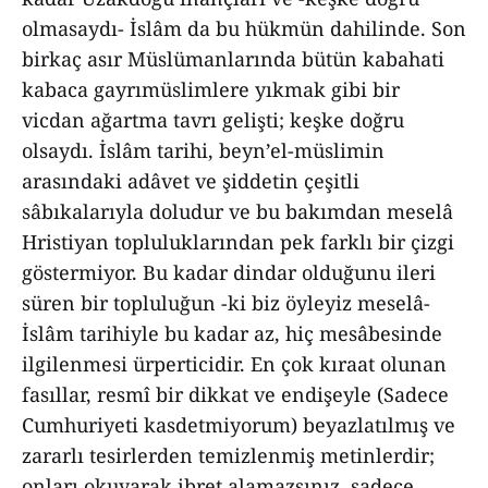
olmasaydı- İslâm da bu hükmün dahilinde. Son
birkaç asır Müslümanlarında bütün kabahati
kabaca gayrımüslimlere yıkmak gibi bir
vicdan ağartma tavrı gelişti; keşke doğru
olsaydı. İslâm tarihi, beyn’el-müslimin
arasındaki adâvet ve şiddetin çeşitli
sâbıkalarıyla doludur ve bu bakımdan meselâ
Hristiyan topluluklarından pek farklı bir çizgi
göstermiyor. Bu kadar dindar olduğunu ileri
süren bir topluluğun -ki biz öyleyiz meselâ-
İslâm tarihiyle bu kadar az, hiç mesâbesinde
ilgilenmesi ürperticidir. En çok kıraat olunan
fasıllar, resmî bir dikkat ve endişeyle (Sadece
Cumhuriyeti kasdetmiyorum) beyazlatılmış ve
zararlı tesirlerden temizlenmiş metinlerdir;
onları okuyarak ibret alamazsınız, sadece