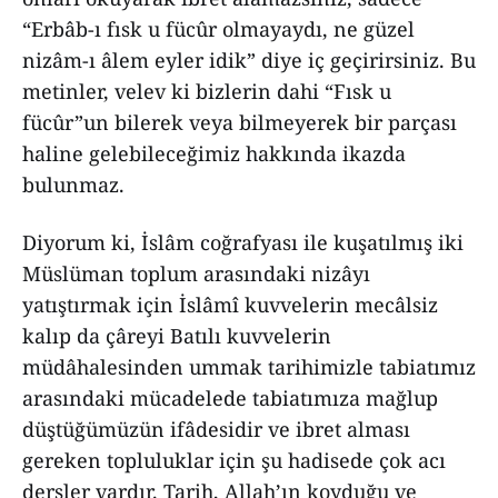
“Erbâb-ı fısk u fücûr olmayaydı, ne güzel
nizâm-ı âlem eyler idik” diye iç geçirirsiniz. Bu
metinler, velev ki bizlerin dahi “Fısk u
fücûr”un bilerek veya bilmeyerek bir parçası
haline gelebileceğimiz hakkında ikazda
bulunmaz.
Diyorum ki, İslâm coğrafyası ile kuşatılmış iki
Müslüman toplum arasındaki nizâyı
yatıştırmak için İslâmî kuvvelerin mecâlsiz
kalıp da çâreyi Batılı kuvvelerin
müdâhalesinden ummak tarihimizle tabiatımız
arasındaki mücadelede tabiatımıza mağlup
düştüğümüzün ifâdesidir ve ibret alması
gereken topluluklar için şu hadisede çok acı
dersler vardır. Tarih, Allah’ın koyduğu ve