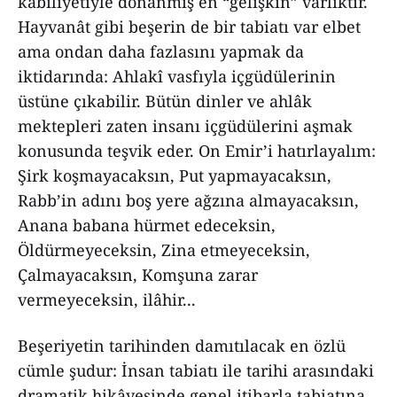
kabiliyetiyle donanmış en “gelişkin” varlıktır.
Hayvanât gibi beşerin de bir tabiatı var elbet
ama ondan daha fazlasını yapmak da
iktidarında: Ahlakî vasfıyla içgüdülerinin
üstüne çıkabilir. Bütün dinler ve ahlâk
mektepleri zaten insanı içgüdülerini aşmak
konusunda teşvik eder. On Emir’i hatırlayalım:
Şirk koşmayacaksın, Put yapmayacaksın,
Rabb’in adını boş yere ağzına almayacaksın,
Anana babana hürmet edeceksin,
Öldürmeyeceksin, Zina etmeyeceksin,
Çalmayacaksın, Komşuna zarar
vermeyeceksin, ilâhir...
Beşeriyetin tarihinden damıtılacak en özlü
cümle şudur: İnsan tabiatı ile tarihi arasındaki
dramatik hikâyesinde genel itibarla tabiatına