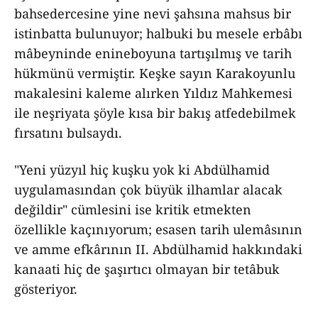
bahsedercesine yine nevi şahsına mahsus bir
istinbatta bulunuyor; halbuki bu mesele erbâbı
mâbeyninde enineboyuna tartışılmış ve tarih
hükmünü vermiştir. Keşke sayın Karakoyunlu
makalesini kaleme alırken Yıldız Mahkemesi
ile neşriyata şöyle kısa bir bakış atfedebilmek
fırsatını bulsaydı.
"Yeni yüzyıl hiç kuşku yok ki Abdülhamid
uygulamasından çok büyük ilhamlar alacak
değildir" cümlesini ise kritik etmekten
özellikle kaçınıyorum; esasen tarih ulemâsının
ve amme efkârının II. Abdülhamid hakkındaki
kanaati hiç de şaşırtıcı olmayan bir tetâbuk
gösteriyor.