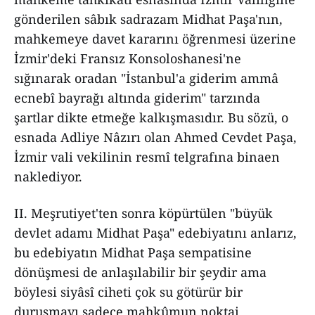
gönderilen sâbık sadrazam Midhat Paşa'nın,
mahkemeye davet kararını öğrenmesi üzerine
İzmir'deki Fransız Konsoloshanesi'ne
sığınarak oradan "İstanbul'a giderim ammâ
ecnebî bayrağı altında giderim" tarzında
şartlar dikte etmeğe kalkışmasıdır. Bu sözü, o
esnada Adliye Nâzırı olan Ahmed Cevdet Paşa,
İzmir vali vekilinin resmî telgrafına binaen
naklediyor.
II. Meşrutiyet'ten sonra köpürtülen "büyük
devlet adamı Midhat Paşa" edebiyatını anlarız,
bu edebiyatın Midhat Paşa sempatisine
dönüşmesi de anlaşılabilir bir şeydir ama
böylesi siyâsî ciheti çok su götürür bir
duruşmayı sadece mahkûmun noktai