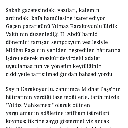
Sabah gazetesindeki yazıları, kalemin
ardındaki kafa hamûlesine işaret ediyor.
Geçen pazar günü Yılmaz Karakoyunlu Birlik
Vakfı'nın düzenlediği II. Abdülhamid
dönemini tartışan sempozyum vesilesiyle
Midhat Paşa'nın yeniden neşredilen hâtıratına
işâret ederek mezkûr devirdeki adalet
uygulamasının ve yönetim keyfiliğinin
ciddiyetle tartışılmadığından bahsediyordu.
Sayın Karakoyunlu, zannımca Midhat Paşa'nın
hâtıratının verdiği taze tedâilerle, tarihimizde
"Yıldız Mahkemesi" olarak bilinen
yargılamanın adâletine istifham işâretleri
koymuş; fikrine saygı göstermeliyiz ancak