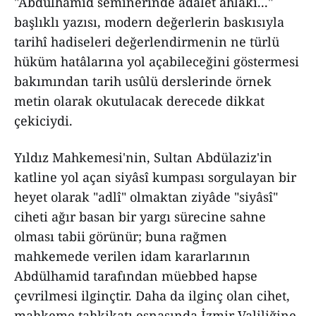
"Abdülhamid seminerinde adalet ahlakı..."
başlıklı yazısı, modern değerlerin baskısıyla
tarihî hadiseleri değerlendirmenin ne türlü
hüküm hatâlarına yol açabileceğini göstermesi
bakımından tarih usûlü derslerinde örnek
metin olarak okutulacak derecede dikkat
çekiciydi.
Yıldız Mahkemesi'nin, Sultan Abdülaziz'in
katline yol açan siyâsî kumpası sorgulayan bir
heyet olarak "adlî" olmaktan ziyâde "siyâsî"
ciheti ağır basan bir yargı sürecine sahne
olması tabii görünür; buna rağmen
mahkemede verilen idam kararlarının
Abdülhamid tarafından müebbed hapse
çevrilmesi ilginçtir. Daha da ilginç olan cihet,
mahkeme tahkikatı esnasında İzmir Valiliğine