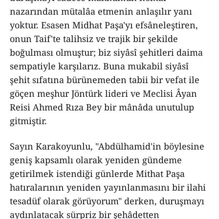
nazarından mütalâa etmenin anlaşılır yanı
yoktur. Esasen Midhat Paşa'yı efsâneleştiren,
onun Taif'te talihsiz ve trajik bir şekilde
boğulması olmuştur; biz siyâsî şehitleri daima
sempatiyle karşılarız. Buna mukabil siyâsî
şehit sıfatına bürünemeden tabii bir vefat ile
göçen meşhur Jöntürk lideri ve Meclisi Âyan
Reisi Ahmed Rıza Bey bir mânâda unutulup
gitmiştir.
Sayın Karakoyunlu, "Abdülhamid'in böylesine
geniş kapsamlı olarak yeniden gündeme
getirilmek istendiği günlerde Mithat Paşa
hatıralarının yeniden yayınlanmasını bir ilahi
tesadüf olarak görüyorum" derken, duruşmayı
aydınlatacak sürpriz bir şehâdetten