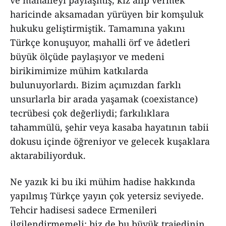
ve mahalleyi paylaşmış, kız alıp vermek
haricinde aksamadan yürüyen bir komşuluk
hukuku geliştirmiştik. Tamamına yakını
Türkçe konuşuyor, mahalli örf ve âdetleri
büyük ölçüde paylaşıyor ve medeni
birikimimize mühim katkılarda
bulunuyorlardı. Bizim açımızdan farklı
unsurlarla bir arada yaşamak (coexistance)
tecrübesi çok değerliydi; farkılıklara
tahammülü, şehir veya kasaba hayatının tabii
dokusu içinde öğreniyor ve gelecek kuşaklara
aktarabiliyorduk.
Ne yazık ki bu iki mühim hadise hakkında
yapılmış Türkçe yayın çok yetersiz seviyede.
Tehcir hadisesi sadece Ermenileri
ilgilendirmemeli; biz de bu büyük trajedinin