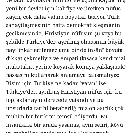
ve tabii kaynaklarının dörtte üçünü kaybetmiş
yeni bir devlet için kalifiye ve üretken nüfus
kaybı, çok daha vahim boyutlar taşıyor. Türk
sanayileşmesinin hatta demokratikleşmenin
gecikmesinde, Hıristiyan nüfusun şu veya bu
şekilde Türkiye'den ayrılmış olmasının büyük
payı inkâr edilemez ama bir de insânî boyuta
dikkat çekmeliyiz ve empati (kısaca kendimizi
muhatabın yerine koyarak konuya yaklaşmak)
hassasını kullanarak anlamaya çalışmalıyız:
Bizim için Türkiye ne kadar "vatan" ise
Türkiye'den ayrılmış Hıristiyan nüfus için bu
topraklar aynı derecede vatandı ve bu
unsurlarla tarihi beraberliğimiz on asırlık çok
mühim bir birikimi temsil ediyordu. Bu
insanlarla bir arada yaşamış, aynı şehri, köyü