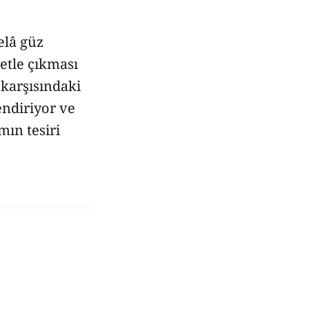
elâ güz
etle çıkması
 karşısındaki
endiriyor ve
mın tesiri