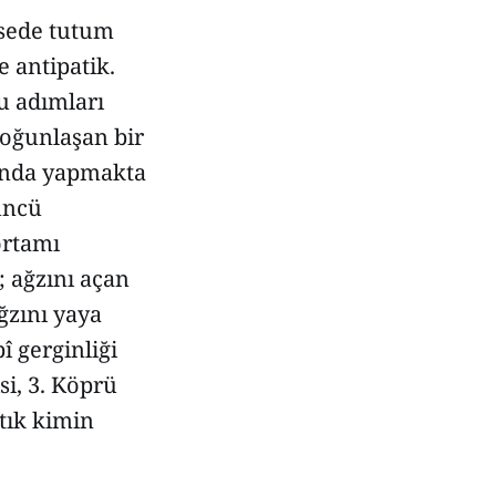
isede tutum
e antipatik.
u adımları
yoğunlaşan bir
slında yapmakta
üncü
ortamı
; ağzını açan
ğzını yaya
 gerginliği
si, 3. Köprü
tık kimin