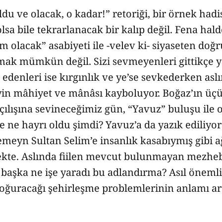
du ve olacak, o kadar!” retoriği, bir örnek had
lsa bile tekrarlanacak bir kalıp değil. Fena hald
 olacak” asabiyeti ile -velev ki- siyaseten doğr
tmak mümkün değil. Sizi sevmeyenleri gittikçe 
r edenleri ise kırgınlık ve ye’se sevkederken a
in mâhiyet ve mânâsı kayboluyor. Boğaz’ın üç
ılışına sevineceğimiz gün, “Yavuz” buluşu ile 
ne hayrı oldu şimdi? Yavuz’a da yazık ediliyor
meyn Sultan Selim’e insanlık kasabıymış gibi a
kte. Aslında fiilen mevcut bulunmayan mezhebî
başka ne işe yaradı bu adlandırma? Asıl önemli
doğuracağı şehirleşme problemlerinin anlamı ar