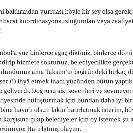
i baldırından vurması böyle bir şey olsa gerek;
tihbarat koordinasyonsuzluğundan veya zaafiye
!
nbul’a yüz binlerce ağaç diktiniz, binlerce dön
ndirip hizmete soktunuz, belediyecilikte gerçe
bulundunuz ama Taksim’in böğründeki birkaç 
eser (!) ihyâ etmek inadı yüzünden bütün yaptık
 geliverdi. Doğrusu sizi sevenleri ve sevmeyen
viyesinde buluşturmak için bundan daha iyi bir
bine hayırlı olsun lakin hatırlatmak isterim, böyl
n karşısına çıkıp belediyeler için oy istemek şu
 görünüyor. Hatırlatmış olayım.