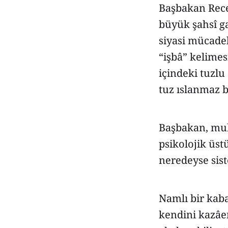
Başbakan Recep
büyük şahsî ga
siyasi mücadele
“işbâ” kelimes
içindeki tuzlu
tuz ıslanmaz b
Başbakan, muha
psikolojik üst
neredeyse sist
Namlı bir kaba
kendini kazâe