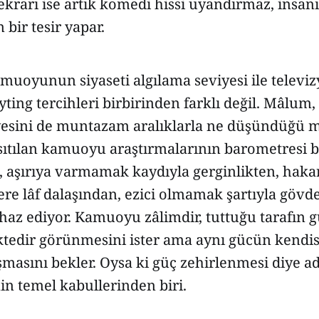
 tekrarı ise artık komedi hissi uyandırmaz, insanı
bir tesir yapar.
muoyunun siyaseti algılama seviyesi ile televi
eyting tercihleri birbirinden farklı değil. Mâlum
iyesini de muntazam aralıklarla ne düşündüğü 
ıtılan kamuoyu araştırmalarının barometresi be
şırıya varmamak kaydıyla gerginlikten, haka
e lâf dalaşından, ezici olmamak şartıyla gövd
haz ediyor. Kamuoyu zâlimdir, tuttuğu tarafın g
tedir görünmesini ister ama aynı gücün kendi
şmasını bekler. Oysa ki güç zehirlenmesi diye ad
nin temel kabullerinden biri.