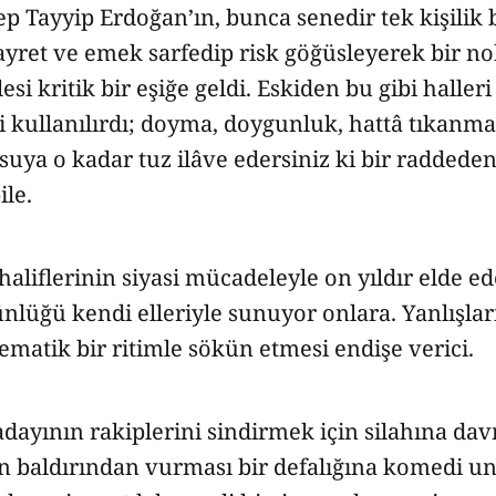
 Tayyip Erdoğan’ın, bunca senedir tek kişilik bi
yret ve emek sarfedip risk göğüsleyerek bir nok
si kritik bir eşiğe geldi. Eskiden bu gibi halleri 
i kullanılırdı; doyma, doygunluk, hattâ tıkanma
 suya o kadar tuz ilâve edersiniz ki bir raddeden
ile.
liflerinin siyasi mücadeleyle on yıldır elde e
ünlüğü kendi elleriyle sunuyor onlara. Yanlışlar
ematik bir ritimle sökün etmesi endişe verici.
dayının rakiplerini sindirmek için silahına da
n baldırından vurması bir defalığına komedi un