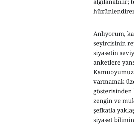
algılanabilir;
hüzünlendiren 
Anlıyorum, ka
seyircisinin r
siyasetin sev
anketlere yans
Kamuoyumuz, a
varmamak üzer
gösterisinden 
zengin ve muk
şefkatla yakla
siyaset bilimi