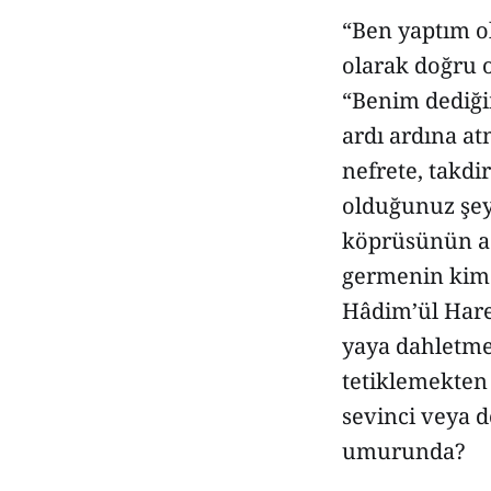
“Ben yaptım ol
olarak doğru o
“Benim dediğim
ardı ardına a
nefrete, takdi
olduğunuz şey
köprüsünün aç
germenin kime 
Hâdim’ül Hare
yaya dahletme
tetiklemekten 
sevinci veya 
umurunda?