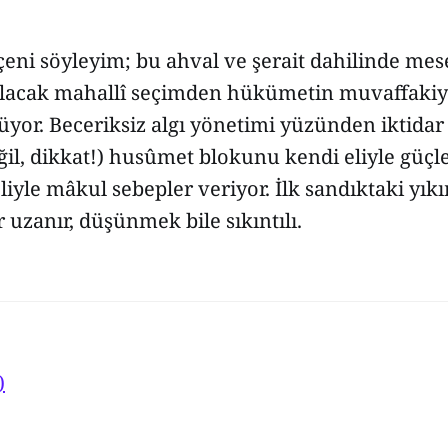
eni söyleyim; bu ahval ve şerait dahilinde mes
ılacak mahallî seçimden hükümetin muvaffakiy
yor. Beceriksiz algı yönetimi yüzünden iktidar
il, dikkat!) husûmet blokunu kendi eliyle güçl
liyle mâkul sebepler veriyor. İlk sandıktaki yıkı
 uzanır, düşünmek bile sıkıntılı.
)