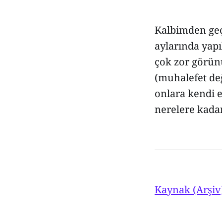
Kalbimden geç
aylarında yap
çok zor görünü
(muhalefet değ
onlara kendi e
nerelere kadar
Kaynak (Arşiv