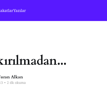
akatlar
Yazılar
kırılmadan...
uran Alkan
13
•
2 dk okuma