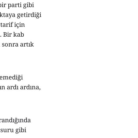
r parti gibi
taya getirdiği
tarif için
. Bir kab
 sonra artık
demediği
ın ardı ardına,
vrandığında
suru gibi