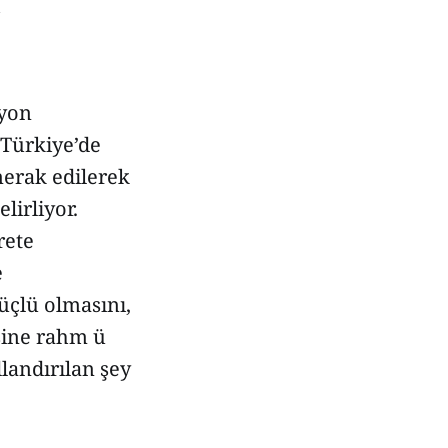
zyon
, Türkiye’de
merak edilerek
lirliyor.
rete
e
üçlü olmasını,
sine rahm ü
landırılan şey