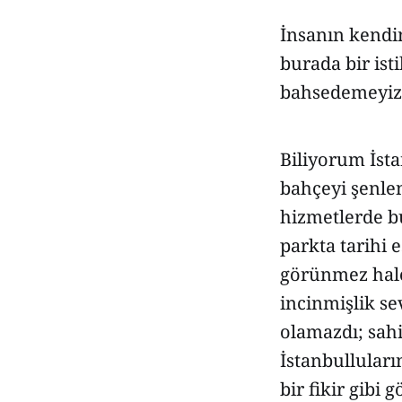
İnsanın kendin
burada bir is
bahsedemeyiz
Biliyorum İsta
bahçeyi şenle
hizmetlerde 
parkta tarihi 
görünmez hale
incinmişlik se
olamazdı; sahi
İstanbulluları
bir fikir gibi