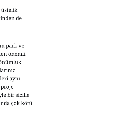
 üstelik
tinden de
üm park ve
kten önemli
dönümlük
larınız
leri aynı
 proje
e bir sicille
 anda çok kötü