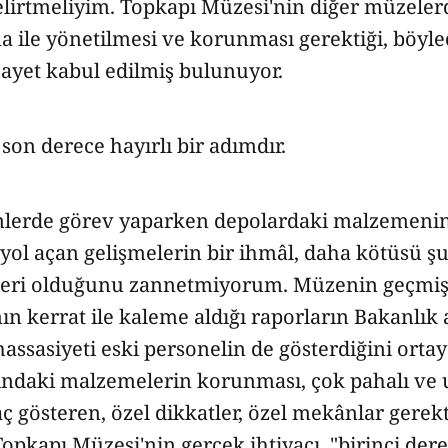
irtmeliyim. Topkapı Müzesi'nin diğer müzelerd
a ile yönetilmesi ve korunması gerektiği, böyl
hayet kabul edilmiş bulunuyor.
on derece hayırlı bir adımdır.
lerde görev yaparken depolardaki malzemenin
ol açan gelişmelerin bir ihmâl, daha kötüsü şu
eri olduğunu zannetmiyorum. Müzenin geçmiş 
n kerrat ile kaleme aldığı raporların Bakanlık
hassasiyeti eski personelin de gösterdiğini orta
ndaki malzemelerin korunması, çok pahalı ve
yaç gösteren, özel dikkatler, özel mekânlar gere
 Topkapı Müzesi'nin gerçek ihtiyacı, "birinci der