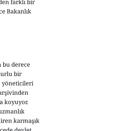
en farklı bir
ece Bakanlık
 bu derece
urlu bir
yöneticileri
 arşivinden
ya koyuyor.
 uzmanlık
ktiren karmaşık
ecede devlet