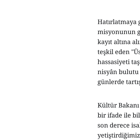
Hatırlatmaya g
misyonunun gö
kayıt altına 
teşkil eden "Üs
hassasiyeti ta
nisyân bulutu 
günlerde tartı
Kültür Bakanı 
bir ifade ile 
son derece isa
yetiştirdiğimiz