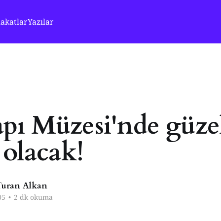
akatlar
Yazılar
pı Müzesi'nde güze
 olacak!
uran Alkan
05
•
2 dk okuma