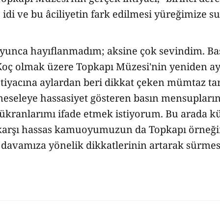
" idi ve bu âciliyetin fark edilmesi yüreğimize su
yunca hayıflanmadım; aksine çok sevindim. Ba
 Koç olmak üzere Topkapı Müzesi'nin yeniden a
htiyacına aylardan beri dikkat çeken mümtaz tar
meseleye hassasiyet gösteren basın mensuplarına
şükranlarımı ifade etmek istiyorum. Bu arada k
karşı hassas kamuoyumuzun da Topkapı örneğ
k davamıza yönelik dikkatlerinin artarak sürme