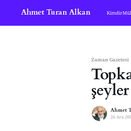
Ahmet Turan Alkan
Kimdir
Mül
Zaman Gazetesi
Topka
şeyler
Ahmet T
26 Ara 20