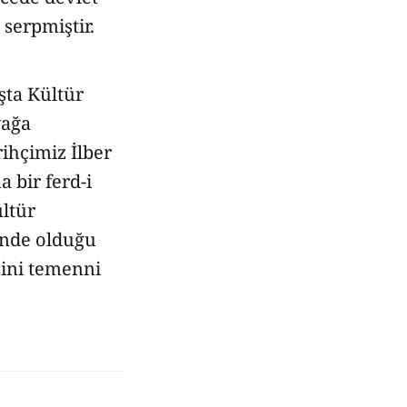
 serpmiştir.
şta Kültür
yağa
ihçimiz İlber
 bir ferd-i
ültür
inde olduğu
sini temenni