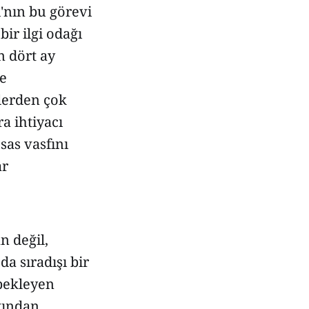
'nın bu görevi
ir ilgi odağı
n dört ay
ve
lerden çok
a ihtiyacı
sas vasfını
ar
n değil,
a sıradışı bir
bekleyen
tından