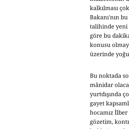
kalkılması çok
Bakanı'nın bu 
talihinde yeni
göre bu dakika
konusu olmayac
üzerinde yoğun
Bu noktada so
mânidar olaca
yurtdışında ço
gayet kapsamlı
hocamız İlber 
gözetim, kontr