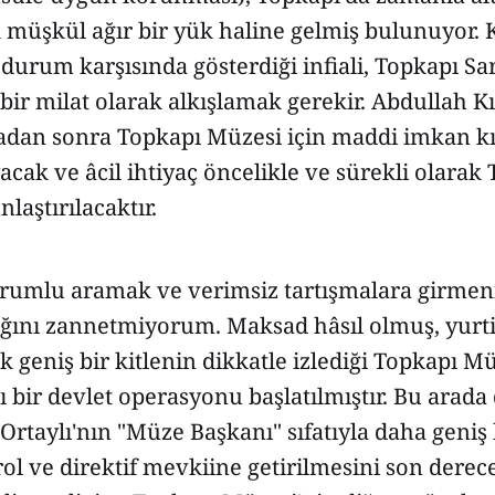
 müşkül ağır bir yük haline gelmiş bulunuyor. 
durum karşısında gösterdiği infiali, Topkapı S
 bir milat olarak alkışlamak gerekir. Abdullah Kı
dan sonra Topkapı Müzesi için maddi imkan kıtl
ak ve âcil ihtiyaç öncelikle ve sürekli olarak
laştırılacaktır.
rumlu aramak ve verimsiz tartışmalara girmen
ğını zannetmiyorum. Maksad hâsıl olmuş, yurti
k geniş bir kitlenin dikkatle izlediği Topkapı M
 bir devlet operasyonu başlatılmıştır. Bu arada 
Ortaylı'nın "Müze Başkanı" sıfatıyla daha geniş
ol ve direktif mevkiine getirilmesini son derece