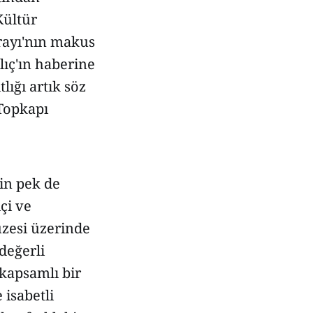
Kültür
arayı'nın makus
lıç'ın haberine
ığı artık söz
 Topkapı
in pek de
çi ve
üzesi üzerinde
değerli
 kapsamlı bir
 isabetli