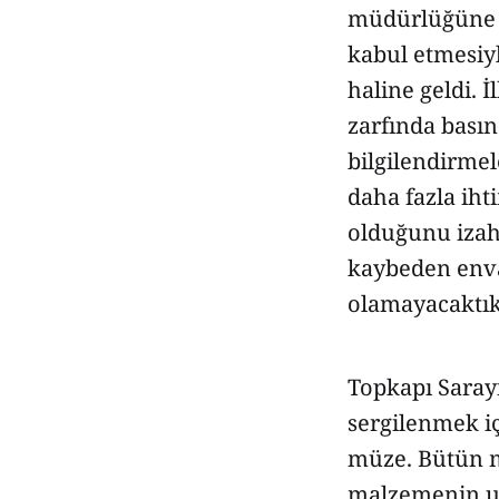
müdürlüğüne at
kabul etmesiy
haline geldi. 
zarfında basın
bilgilendirme
daha fazla iht
olduğunu izah 
kaybeden enva
olamayacaktık
Topkapı Sarayı
sergilenmek i
müze. Bütün m
malzemenin us