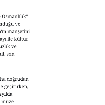
e Osmanlılık"
unduğu ve
'ın manşetini
ayı ile kültür
ızlık ve
il, son
daha doğrudan
le geçirirken,
zyılda
yı müze