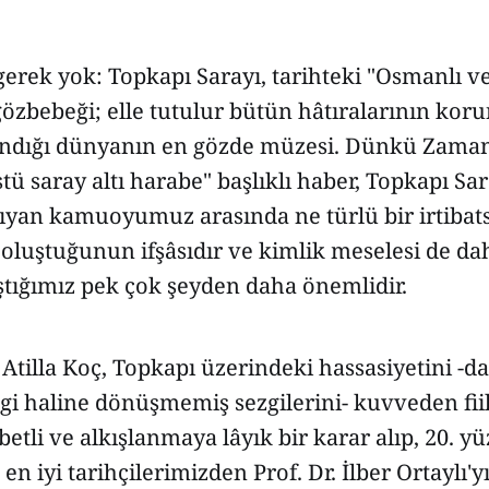
erek yok: Topkapı Sarayı, tarihteki "Osmanlı v
zbebeği; elle tutulur bütün hâtıralarının kor
alındığı dünyanın en gözde müzesi. Dünkü Zaman
tü saray altı harabe" başlıklı haber, Topkapı Sar
şıyan kamuoyumuz arasında ne türlü bir irtibats
oluştuğunun ifşâsıdır ve kimlik meselesi de dah
ştığımız pek çok şeyden daha önemlidir.
Atilla Koç, Topkapı üzerindeki hassasiyetini -
bilgi haline dönüşmemiş sezgilerini- kuvveden fii
betli ve alkışlanmaya lâyık bir karar alıp, 20. yü
 en iyi tarihçilerimizden Prof. Dr. İlber Ortaylı'