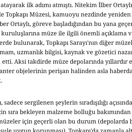
ayarak ilk adımı atmıştı. Nitekim İlber Ortaylı
le Topkapı Müzesi, kamuoyu nezdinde yeniden b
İlber Ortaylı, göreve başladığından bu yana geçe
 kuruluşlarına müze ile ilgili önemli açıklama 
lerde bulunarak, Topkapı Sarayı'nın diğer müze
imam, uzmanlık bilgisi, kaynak ve gözetici nazar
etti. Aksi takdirde müze depolarında yıllardır e
nter objelerinin perişan halinden asla haberd
.
, sadece sergilenen şeylerin sıradışılığı açısında
çin sıra bekleyen malzeme bolluğu bakımından d
üzeler için geçerli olan bu durum (depolarda 
ule uygun korunması), Topkapı'da zamanla al