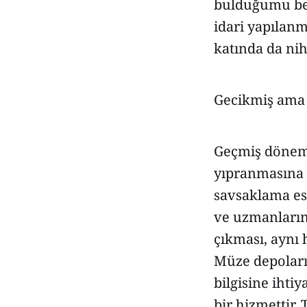
bulduğumu bel
idari yapılanm
katında da ni
Gecikmiş ama s
Geçmiş dönem
yıpranmasına y
savsaklama es
ve uzmanlarını
çıkması, aynı 
Müze depoları
bilgisine ihti
bir hizmettir.