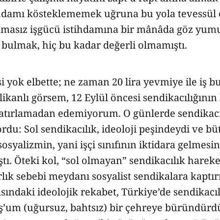
ihdamı kösteklememek uğruna bu yola tevessül 
masız işgücü istihdamına bir mânâda göz yumu
 bulmak, hiç bu kadar değerli olmamıştı.
i yok elbette; ne zaman 20 lira yevmiye ile iş b
likanlı görsem, 12 Eylül öncesi sendikacılığının
atırlamadan edemiyorum. O günlerde sendikacıl
du: Sol sendikacılık, ideoloji peşindeydi ve bü
 sosyalizmin, yani işçi sınıfının iktidara gelmesi
tı. Öteki kol, “sol olmayan” sendikacılık hareket
rlık sebebi meydanı sosyalist sendikalara kapt
sındaki ideolojik rekabet, Türkiye’de sendikacı
’um (uğursuz, bahtsız) bir çehreye büründürd