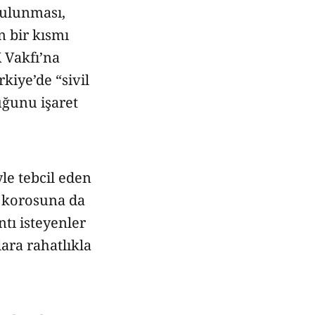
bulunması,
n bir kısmı
 Vakfı’na
kiye’de “sivil
uğunu işaret
yle tebcil eden
u korosuna da
tı isteyenler
ara rahatlıkla