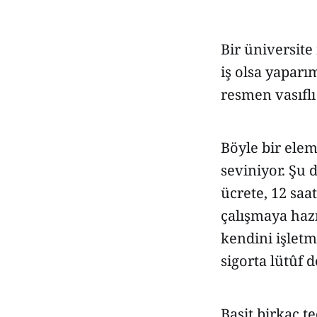
Bir üniversit
iş olsa yaparı
resmen vasıfl
Böyle bir elem
seviniyor. Şu
ücrete, 12 saa
çalışmaya hazı
kendini işletm
sigorta lütûf d
Basit birkaç t