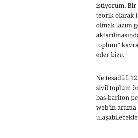
istiyorum. Bir
teorik olarak 
olmak lazım ge
aktarılmasında
toplum” kavra
eder bize.
Ne tesadüf, 12
sivil toplum 
bas-bariton pe
web’in arama m
ulaşabilecekle