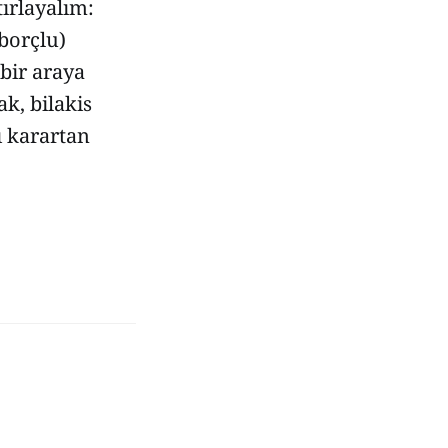
ırlayalım:
 borçlu)
 bir araya
k, bilakis
ı karartan