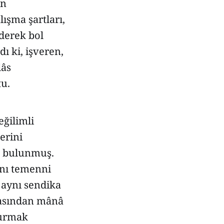
ün
lışma şartları,
ederek bol
ı ki, işveren,
lâs
tu.
eğilimli
erini
ta bulunmuş.
ını temenni
aynı sendika
masından mânâ
durmak