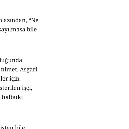
n azından, “Ne
 sayılmasa bile
ulduğunda
 nimet. Asgari
ler için
terilen işçi,
; halbuki
işten bile