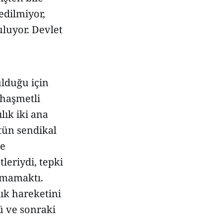
edilmiyor,
luyor. Devlet
ulduğu için
 haşmetli
ık iki ana
tün sendikal
ne
leriydi, tepki
ırmamaktı.
lık hareketini
ü ve sonraki