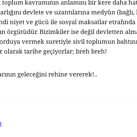
vil toplum kavramının anlamını bir kere daha hat
varlığını devlete ve uzantılarına medyûn (bağlı,
di niyet ve gücü ile sosyal maksatlar etrafında
ın örgütüdür. Bizimkiler ise değil devletten alma
 orduya vermek suretiyle sivil toplumun bahtın
 olarak tarihe geçiyorlar; breh breh!
arının geleceğini rehine vererek!..
)