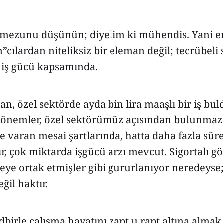
e mezunu düşünün; diyelim ki mühendis. Yani e
m”cılardan niteliksiz bir eleman değil; tecrübeli
ı iş gücü kapsamında.
an, özel sektörde ayda bin lira maaşlı bir iş b
 dönemler, özel sektörümüz açısından bulunmaz
te varan mesai şartlarında, hatta daha fazla süre
r, çok miktarda işgücü arzı mevcut. Sigortalı gös
eye ortak etmişler gibi gururlanıyor neredeyse
eğil haktır.
edbirle çalışma hayatını zapt u rapt altına almak 