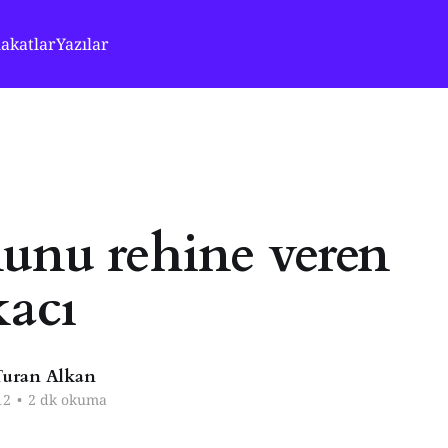
akatlar
Yazılar
unu rehine veren
kacı
uran Alkan
12
•
2 dk okuma