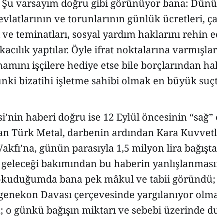
dı. Şu varsayım doğru gibi görünüyor bana: Dün
evlatlarının ve torunlarının günlük ücretleri, ça
i ve teminatları, sosyal yardım haklarını rehin 
acılık yaptılar. Öyle ifrat noktalarına varmışlard
amını işçilere hediye etse bile borçlarından ha
nki bizatihi işletme sahibi olmak en büyük suç
’nin haberi doğru ise 12 Eylül öncesinin “sağ” 
an Türk Metal, darbenin ardından Kara Kuvvetl
akfı’na, günün parasıyla 1,5 milyon lira bağış
n geleceği bakımından bu haberin yanlışlanmas
okuduğumda bana pek mâkul ve tabii göründü; 
genekon Davası çerçevesinde yargılanıyor ol
 o günkü bağışın miktarı ve sebebi üzerinde 