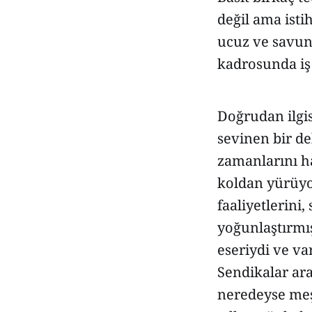
değil ama ist
ucuz ve savun
kadrosunda iş
Doğrudan ilgis
sevinen bir de
zamanlarını h
koldan yürüyor
faaliyetlerini,
yoğunlaştırmış
eseriydi ve va
Sendikalar ara
neredeyse meş