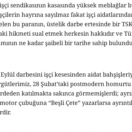
 işçi sendikasının kasasında yüksek meblağlar 
işçilerin hayrına sayılmaz fakat işçi aidatlarında
len bu paranın, üstelik darbe ertesinde bir TSK
ki hikmeti sual etmek herkesin hakkıdır ve Tür
mının ne kadar şaibeli bir tarihe sahip bulund
 Eylül darbesini işçi kesesinden aidat bahşişleri
örgütlerimiz, 28 Şubat’taki postmodern homurt
rdeden katılmakta sakınca görmemişlerdi; ayrın
otor çubuğuna “Beşli Çete” yazarlarsa ayrıntıl
rdir.