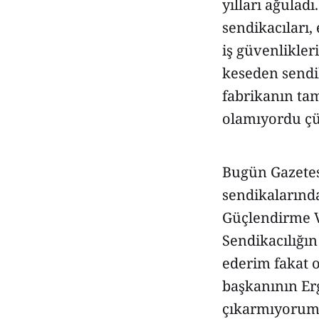
yılları ağula
sendikacıları, 
iş güvenlikler
keseden sendik
fabrikanın tam
olamıyordu çü
Bugün Gazetesi
sendikalarınd
Güçlendirme V
Sendikacılığı
ederim fakat 
başkanının Er
çıkarmıyorum;