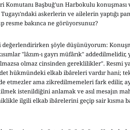
ri Komutanı Başbuğ'un Harbokulu konuşması 
gayı'ndaki askerlerin ve ailelerin yaptığı pan
up resme bakınca ne görüyorsunuz?
yi değerlendirirken şöyle düşünüyorum: Konu
li kısımlar "lâzım-ı gayrı müfârık" addedilmelidir,
lmazsa olmaz cinsinden gereklilikler". Resmi y
det hükmündeki elkab ibâreleri vardır hani; te
ade etmezler ama zikredilmemeleri fark edilir, ay
nilmek istenildiğini anlamak ve asıl mesajın ma
aiklikle ilgili elkab ibârelerini geçip sair kısma