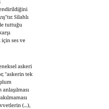
u
ndirildiğini
"tır. Silahlı
de tuttuğu
karşı
için ses ve
eneksel askeri
r, "askerin tek
oplum
n anlaşılması
ırakılmaması
vetlerin (...),