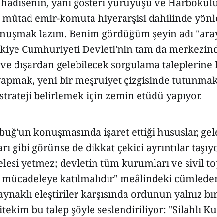
i hadisenin, yani gösteri yürüyüşü ve Harbokul
mûtad emir-komuta hiyerarşisi dahilinde yönle
nuşmak lazım. Benim gördüğüm şeyin adı "arayış
rkiye Cumhuriyeti Devleti'nin tam da merkezin
 ve dışardan gelebilecek sorgulama taleplerine 
apmak, yeni bir meşruiyet çizgisinde tutunmak 
strateji belirlemek için zemin etüdü yapıyor.
uğ'un konuşmasında işaret ettiği hususlar, gel
rı gibi görünse de dikkat çekici ayrıntılar taşıyo
lesi yetmez; devletin tüm kurumları ve sivil t
a mücadeleye katılmalıdır" meâlindeki cümlede
ynaklı eleştiriler karşısında ordunun yalnız b
itekim bu talep şöyle seslendiriliyor: "Silahlı Kuv