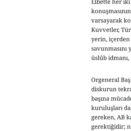
Elbette her ik
konuşmasının 
varsayarak ko
Kuvvetler, Tü
yerin, içerden
savunmasını y
üslûb idmanı, 
Orgeneral Başb
diskurun tekra
başına mücade
kuruluşları d
gereken, AB ka
gerektiğidir; n