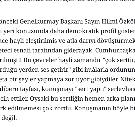
e önceki Genelkurmay Başkanı Sayın Hilmi Özkök
i yeri konusunda daha demokratik profil göster
ce hayli eleştirilmiş ve atla darıyı dövüştürm
zeteci esnafı tarafından giderayak, Cumhurbaşka
ırılmıştı! Bu çevreler hayli zamandır "çok sertti
rduğu yerden ses getirir" gibi imâlarla ordunun
ta bir şeyler yapmaya zorluyor gibiydiler. Nite
libero tayfası, konuşmayı "sert yaptı" serlevhas
ih ettiler. Oysaki bu sertliğin hemen arka pla
rk edilmemesi çok zordu. Konuşmanın böyle b
değil.