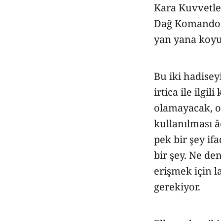
Kara Kuvvetle
Dağ Komando Tu
yan yana koy
Bu iki hadise
irtica ile ilgi
olamayacak, o
kullanılması â
pek bir şey if
bir şey. Ne de
erişmek için l
gerekiyor.