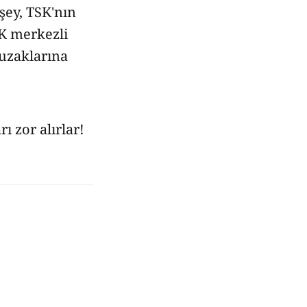
ey, TSK'nın
SK merkezli
tuzaklarına
 zor alırlar!