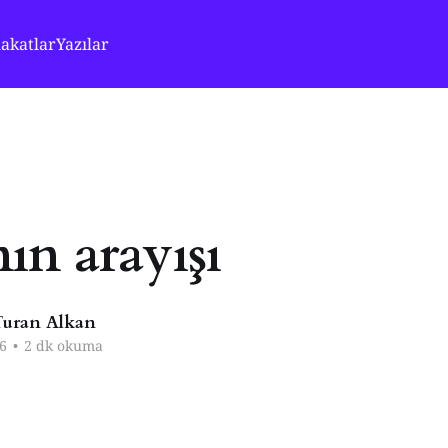
akatlar
Yazılar
ın arayışı
uran Alkan
6
•
2 dk okuma