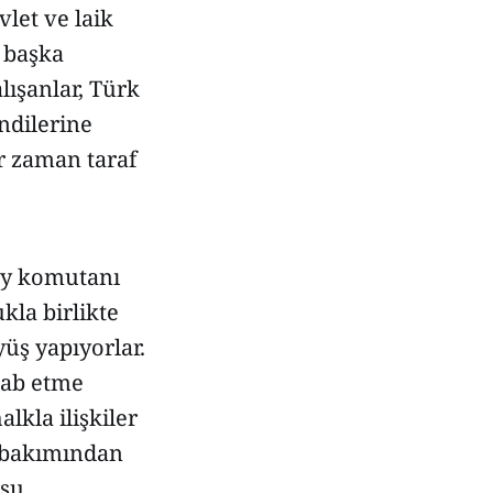
vlet ve laik
, başka
lışanlar, Türk
ndilerine
r zaman taraf
gay komutanı
kla birlikte
yüş yapıyorlar.
tab etme
lkla ilişkiler
i bakımından
su.