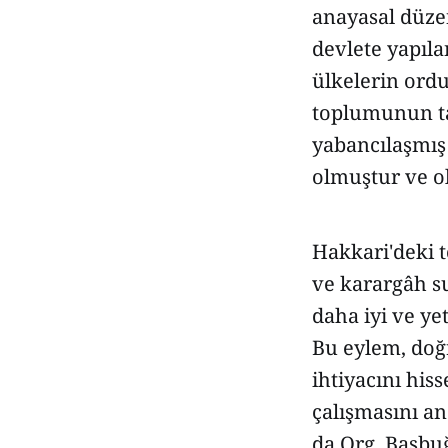
anayasal düzen
devlete yapılan
ülkelerin ordu
toplumunun tar
yabancılaşmış 
olmuştur ve o
Hakkari'deki t
ve karargâh su
daha iyi ve ye
Bu eylem, doğ
ihtiyacını hiss
çalışmasını a
da Org. Başbu