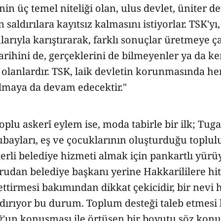
in üç temel niteliği olan, ulus devlet, üniter de
 saldırılara kayıtsız kalmasını istiyorlar. TSK'yı
larıyla karıştırarak, farklı sonuçlar üretmeye ça
ihini de, gerçeklerini de bilmeyenler ya da ke
olanlardır. TSK, laik devletin korunmasında he
lmaya da devam edecektir."
oplu askerî eylem ise, moda tabirle bir ilk; Tu
bayları, eş ve çocuklarının oluşturduğu toplulu
terli belediye hizmeti almak için pankartlı yürü
rudan belediye başkanı yerine Hakkarililere hi
ettirmesi bakımından dikkat çekicidir, bir nevi ha
ndırıyor bu durum. Toplum desteği taleb etmes
ğ'un konuşması ile örtüşen bir boyutu söz konu