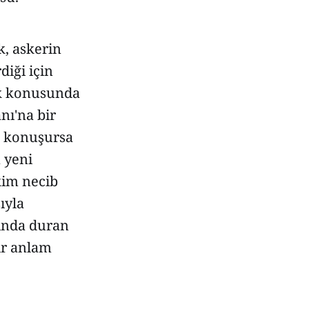
, askerin
diği için
ek konusunda
nı'na bir
r, konuşursa
 yeni
kim necib
ıyla
nında duran
ir anlam