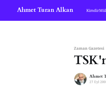
Ahmet Turan Alkan
Kimdir
Mül
Zaman Gazetesi
TSK'n
Ahmet T
27 Eyl 200