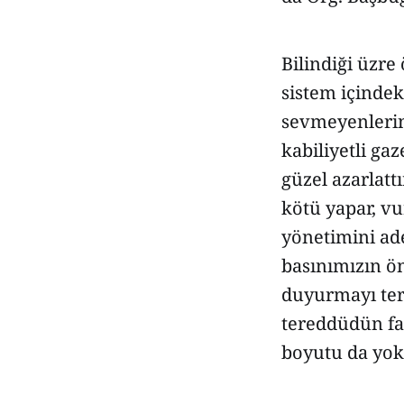
Bilindiği üzr
sistem içindek
sevmeyenlerin
kabiliyetli ga
güzel azarlatt
kötü yapar, vu
yönetimini ade
basınımızın ön
duyurmayı terc
tereddüdün fa
boyutu da yok 