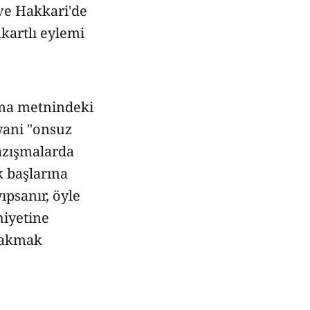
ve Hakkari'de
kartlı eylemi
şma metnindeki
 yani "onsuz
azışmalarda
k başlarına
ıpsanır, öyle
hiyetine
 bakmak