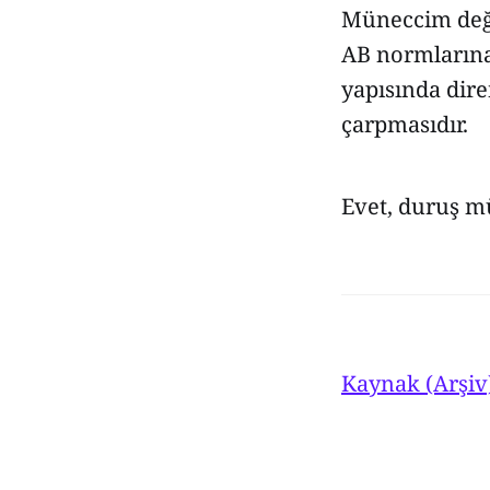
Müneccim deği
AB normlarına
yapısında dir
çarpmasıdır.
Evet, duruş m
Kaynak (Arşiv