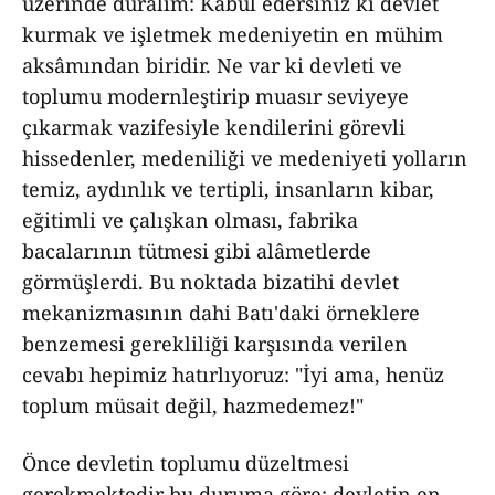
üzerinde duralım: Kabul edersiniz ki devlet
kurmak ve işletmek medeniyetin en mühim
aksâmından biridir. Ne var ki devleti ve
toplumu modernleştirip muasır seviyeye
çıkarmak vazifesiyle kendilerini görevli
hissedenler, medeniliği ve medeniyeti yolların
temiz, aydınlık ve tertipli, insanların kibar,
eğitimli ve çalışkan olması, fabrika
bacalarının tütmesi gibi alâmetlerde
görmüşlerdi. Bu noktada bizatihi devlet
mekanizmasının dahi Batı'daki örneklere
benzemesi gerekliliği karşısında verilen
cevabı hepimiz hatırlıyoruz: "İyi ama, henüz
toplum müsait değil, hazmedemez!"
Önce devletin toplumu düzeltmesi
gerekmektedir bu duruma göre; devletin en