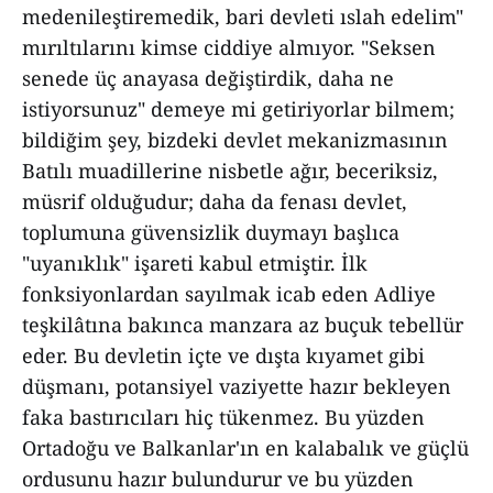
medenileştiremedik, bari devleti ıslah edelim"
mırıltılarını kimse ciddiye almıyor. "Seksen
senede üç anayasa değiştirdik, daha ne
istiyorsunuz" demeye mi getiriyorlar bilmem;
bildiğim şey, bizdeki devlet mekanizmasının
Batılı muadillerine nisbetle ağır, beceriksiz,
müsrif olduğudur; daha da fenası devlet,
toplumuna güvensizlik duymayı başlıca
"uyanıklık" işareti kabul etmiştir. İlk
fonksiyonlardan sayılmak icab eden Adliye
teşkilâtına bakınca manzara az buçuk tebellür
eder. Bu devletin içte ve dışta kıyamet gibi
düşmanı, potansiyel vaziyette hazır bekleyen
faka bastırıcıları hiç tükenmez. Bu yüzden
Ortadoğu ve Balkanlar'ın en kalabalık ve güçlü
ordusunu hazır bulundurur ve bu yüzden