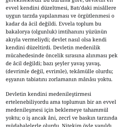
evvel kendini düzeltmesi, Batı'daki misâllere
uygun tarzda yapılanması ve örgütlenmesi o
kadar da âcil değildi. Evvela toplum bu
bakalorya (olgunluk) imtihanını yüzünün
akıyla vermeliydi; devlet nasıl olsa kendi
kendini düzeltirdi. Devletin medenilik
mücahedesinde öncelik sırasına alınması pek
de âcil değildi; bazı şeyler yavaş yavaş,
(devrimle değil, evrimle), tekâmülle olurdu;
eşyanın tabiatını zorlamanın mânâsı yoktu.
Devletin kendini medenileştirmesi
ertelenebiliyordu ama toplumun bir an evvel
medenileşmesi için beklemeye tahammül
yoktu; o iş ancak âni, zecrî ve baskın tarzında
müdahalelerle olurdu. Nitekim öyle yapıldı.