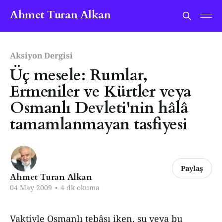
Ahmet Turan Alkan
Aksiyon Dergisi
Üç mesele: Rumlar,
Ermeniler ve Kürtler veya
Osmanlı Devleti'nin hâlâ
tamamlanmayan tasfiyesi
Paylaş
Ahmet Turan Alkan
04 May 2009
•
4 dk okuma
Vaktiyle Osmanlı tebâsı iken, şu veya bu