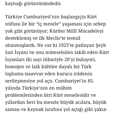
kaynağı görüntüsündedir.
Türkiye Cumhuriyeti’nin başlangıçta Kürt
nüfusu ile bir “iç mesele” yaşaması için sebep
yok gibi görünüyor; Kürtler Millî Mücadeleyi
desteklemiş ve ilk Meclis’te temsil
olunmuşlardı. Ne var ki 1925’te patlayan Şeyh
Sait İsyanı ve onu müteselsilen takib eden Kürt
İsyanları (ki sayı itibariyle 20’yi buluyor),
homojen ve laik kültüre dayalı bir Türk
toplumu tasavvur eden kurucu irâdenin
sertleşmesine yol açtı. Cumhuriyet’in 85.
yılında Türkiye’nin en mühim
problemlerinden biri Kürt meselesidir ve
yıllardan beri bu mesele büyük acılara, büyük
zaman ve kaynak israfına yol açtığı gibi yakın