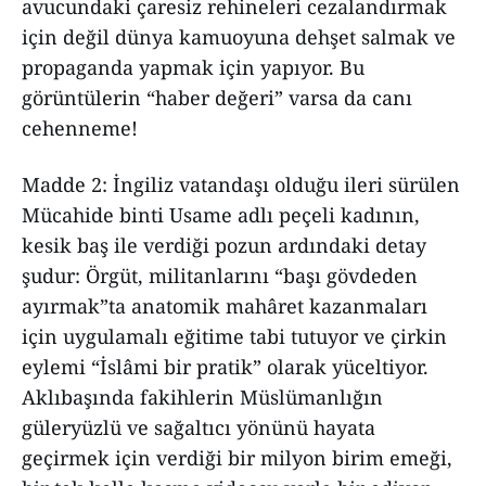
avucundaki çaresiz rehineleri cezalandırmak
için değil dünya kamuoyuna dehşet salmak ve
propaganda yapmak için yapıyor. Bu
görüntülerin “haber değeri” varsa da canı
cehenneme!
Madde 2: İngiliz vatandaşı olduğu ileri sürülen
Mücahide binti Usame adlı peçeli kadının,
kesik baş ile verdiği pozun ardındaki detay
şudur: Örgüt, militanlarını “başı gövdeden
ayırmak”ta anatomik mahâret kazanmaları
için uygulamalı eğitime tabi tutuyor ve çirkin
eylemi “İslâmi bir pratik” olarak yüceltiyor.
Aklıbaşında fakihlerin Müslümanlığın
güleryüzlü ve sağaltıcı yönünü hayata
geçirmek için verdiği bir milyon birim emeği,