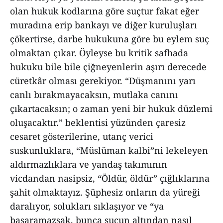
olan hukuk kodlarına göre suçtur fakat eğer
muradına erip bankayı ve diğer kuruluşları
çökertirse, darbe hukukuna göre bu eylem suç
olmaktan çıkar. Öyleyse bu kritik safhada
hukuku bile bile çiğneyenlerin aşırı derecede
cüretkâr olması gerekiyor. “Düşmanını yarı
canlı bırakmayacaksın, mutlaka canını
çıkartacaksın; o zaman yeni bir hukuk düzlemi
oluşacaktır.” beklentisi yüzünden çaresiz
cesaret gösterilerine, utanç verici
suskunluklara, “Müslüman kalbi”ni lekeleyen
aldırmazlıklara ve yandaş takımının
vicdandan nasipsiz, “Öldür, öldür” çığlıklarına
şahit olmaktayız. Şüphesiz onların da yüreği
daralıyor, solukları sıklaşıyor ve “ya
başaramazsak, bunca suçun altından nasıl