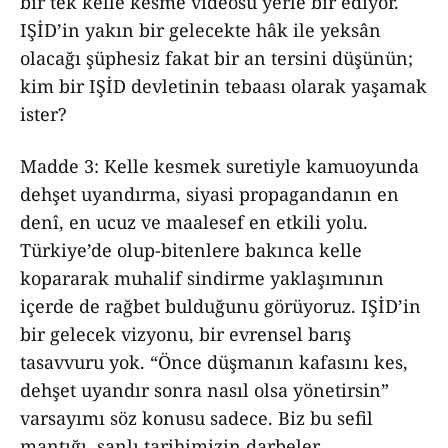
bir tek kelle kesme videosu yerle bir ediyor.
IŞİD’in yakın bir gelecekte hâk ile yeksân
olacağı şüphesiz fakat bir an tersini düşünün;
kim bir IŞİD devletinin tebaası olarak yaşamak
ister?
Madde 3: Kelle kesmek suretiyle kamuoyunda
dehşet uyandırma, siyasi propagandanın en
denî, en ucuz ve maalesef en etkili yolu.
Türkiye’de olup-bitenlere bakınca kelle
kopararak muhalif sindirme yaklaşımının
içerde de rağbet bulduğunu görüyoruz. IŞİD’in
bir gelecek vizyonu, bir evrensel barış
tasavvuru yok. “Önce düşmanın kafasını kes,
dehşet uyandır sonra nasıl olsa yönetirsin”
varsayımı söz konusu sadece. Biz bu sefil
mantığı, şanlı tarihimizin darbeler