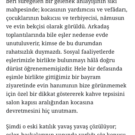
beri süregelen bir gelenek anlayışının sıkı
mahpesinde; kocasının yardımcısı ve vefâdarı,
çocuklarının bakıcısı ve terbiyecisi, nâmusun
ve evin bekçisi olarak görüldü. Arkadaş
toplantılarında bile eşler nedense evde
unutuluverir, kimse de bu durumdan
rahatsızlık duymazdı. Sosyal faaliyetlerde
eşlerimizle birlikte bulunmayı hâlâ doğru
dürüst öğrenememişizdir. Hele bir defasında
eşimle birlikte gittiğimiz bir bayram
ziyaretinde evin hanımının bize görünmemek
için özel bir dikkat göstererek kahve tepsisini
salon kapısı aralığından kocasına
devretmesini hiç unutmam.
Şimdi o eski katılık yavaş yavaş çözülüyor;
eşler, başkalarının yanında varlığı söz konusu