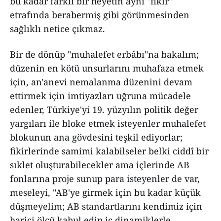
bu kadar farklı bir heyetin aynı "fikir"
etrafında berabermiş gibi görünmesinden
sağlıklı netice çıkmaz.
Bir de dönüp "muhalefet erbâbı"na bakalım;
düzenin en kötü unsurlarını muhafaza etmek
için, an'anevi nemalanma düzenini devam
ettirmek için imtiyazları uğruna mücadele
edenler, Türkiye'yi 19. yüzyılın politik değer
yargıları ile bloke etmek isteyenler muhalefet
blokunun ana gövdesini teşkil ediyorlar;
fikirlerinde samimi kalabilseler belki ciddî bir
sıklet oluşturabilecekler ama içlerinde AB
fonlarına proje sunup para isteyenler de var,
meseleyi, "AB'ye girmek için bu kadar küçük
düşmeyelim; AB standartlarını kendimiz için
harici ölçü kabul edip iç dinamiklerle