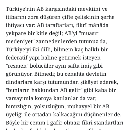
Türkiye'nin AB karşısındaki mevkiini ve
itibarını zora düşüren çifte çelişkinin şerhe
ihtiyacı var: AB taraftarları, fikrî mânâda
yekpare bir kitle değil; AB'yi "muasır
medeniyet" zannedenlerden tutunuz da,
Türkiye'yi iki dilli, bilmem kaç halklı bir
federatif yapı haline getirmek isteyen
"resmen" bölücüler aynı safta imiş gibi
görünüyor. Bitmedi; bu cenahta devletin
dindarlara karşı tutumundan şikâyet ederek,
"bunların hakkından AB gelir" gibi kaba bir
varsayımla koroya katılanlar da var;
hırsızlığın, yolsuzluğun, muhayyel bir AB
üyeliği ile ortadan kalkacağını düşünenler de.
Böyle bir cemm-i gafîr olmaz; fikri standartları