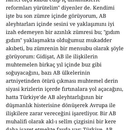
reformları yürütelim" diyenler de. Kendimi
işte bu son zümre içinde görüyorum, AB
aleyhtarları içinde sesini ve yaklaşımını iyi
izah edemeyen bir azınlık zümresi bu; "gıdım
gıdım" yaklaşmakta olduğumuz mukadder
akıbeti, bu zümrenin bir mensubu olarak şöyle
görüyorum: Gidişat, AB ile ilişkilerin
muhtemelen birkaç yıl içinde buz gibi
soğuyacağını, bazı AB ülkelerinin
artniyetinden ötürü çıkması muhtemel derin
siyasi krizlerin içerde fırtınalara yol açacağını,
hatta Türkiye'de AB aleyhtarlığının bir
düşmanlık histerisine dönüşerek Avrupa ile
ilişkilere zarar vereceğini işaretliyor. Bir AB
muhalifi olarak akl-ı selîm çizgisini bir kere
daha işaret etmekte fayda var: Türkiye, AB