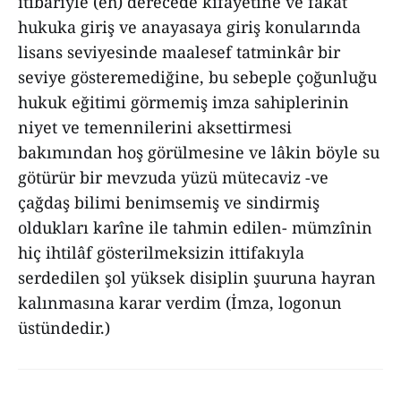
itibariyle (eh) derecede kifâyetine ve fakat
hukuka giriş ve anayasaya giriş konularında
lisans seviyesinde maalesef tatminkâr bir
seviye gösteremediğine, bu sebeple çoğunluğu
hukuk eğitimi görmemiş imza sahiplerinin
niyet ve temennilerini aksettirmesi
bakımından hoş görülmesine ve lâkin böyle su
götürür bir mevzuda yüzü mütecaviz -ve
çağdaş bilimi benimsemiş ve sindirmiş
oldukları karîne ile tahmin edilen- mümzînin
hiç ihtilâf gösterilmeksizin ittifakıyla
serdedilen şol yüksek disiplin şuuruna hayran
kalınmasına karar verdim (İmza, logonun
üstündedir.)