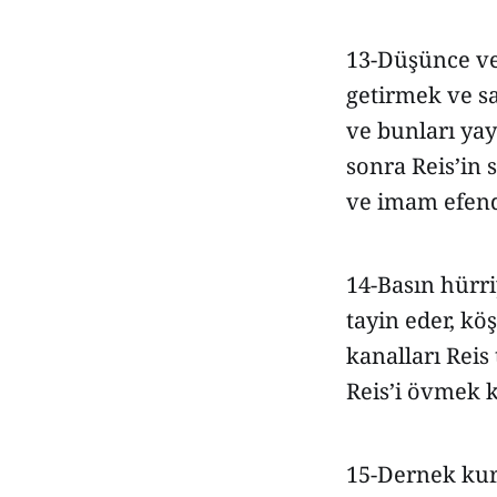
13-Düşünce ve 
getirmek ve s
ve bunları ya
sonra Reis’in 
ve imam efendi
14-Basın hürri
tayin eder, kö
kanalları Rei
Reis’i övmek k
15-Dernek kur