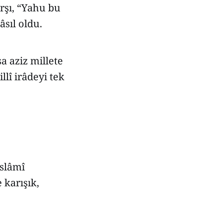
rşı, “Yahu bu
sıl oldu.
 aziz millete
llî irâdeyi tek
İslâmî
 karışık,