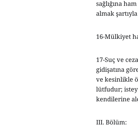
sağlığına ham
almak şartıyla
16-Mülkiyet ha
17-Suç ve ceza
gidişatına gör
ve kesinlikle 
lütfudur; ist
kendilerine al
III. Bölüm: