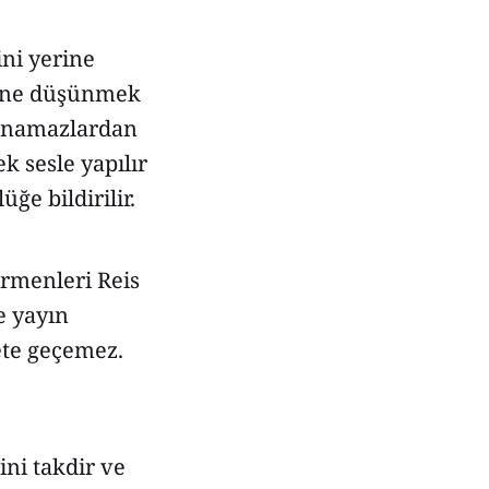
ini yerine
dine düşünmek
e namazlardan
k sesle yapılır
e bildirilir.
ırmenleri Reis
e yayın
ete geçemez.
ni takdir ve