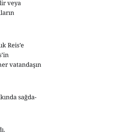
lir veya
ların
ık Reis’e
’in
 her vatandaşın
kkında sağda-
ı.