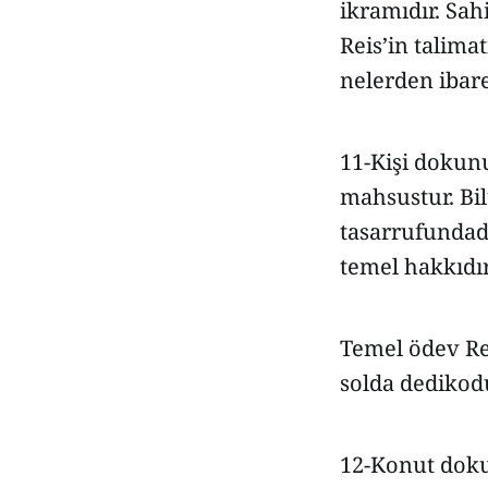
ikramıdır. Sah
Reis’in talima
nelerden ibare
11-Kişi dokunu
mahsustur. Bi
tasarrufundadı
temel hakkıdır
Temel ödev Re
solda dedikod
12-Konut doku