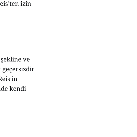
is’ten izin
 şekline ve
 geçersizdir
eis’in
nde kendi