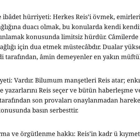
ibâdet hürriyeti: Herkes Reis’i övmek, emirler
ağlığına duacı olmak, bu konularda kendi ken
yınlamak konusunda limitsiz hürdür. Câmilerd
sağlığı için dua etmek müstecâbdır. Dualar yükse
 tarafından, âmin demeyenler en yakın müftülüğ
yeti: Vardır. Bilumum manşetleri Reis atar; enk
şe yazarlarını Reis seçer ve bütün haberleşme v
s tarafından son provaları onaylanmadan harek
onusunda basın serbesttir.
ma ve örgütlenme hakkı: Reis’in kadr ü kıymeti