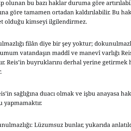
ip olunan bu bazı haklar duruma göre artırılabi
tına göre tamamen ortadan kaldırılabilir. Bu hak
t olduğu kimseyi ilgilendirmez.
lmazlığı filân diye bir şey yoktur; dokunulmazl
lumum vatandaşın maddî ve manevî varlığı Reis
r. Reis’in buyruklarını derhal yerine getirmek
.
is’in sağlığına duacı olmak ve işbu anayasa ha
u yapmamaktır.
nulmazlığı: Lüzumsuz bunlar, yukarıda anlatıld