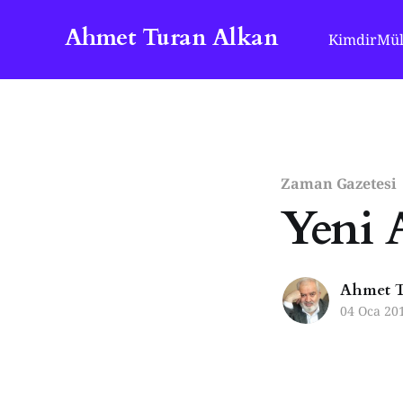
Ahmet Turan Alkan
Kimdir
Mül
Zaman Gazetesi
Yeni 
Ahmet T
04 Oca 20