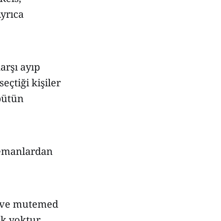
Ayrıca
karşı ayıp
eçtiği kişiler
 bütün
lemanlardan
ir ve mutemed
k yoktur.