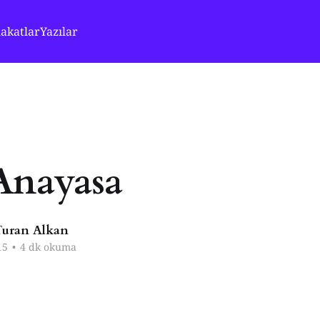
akatlar
Yazılar
Anayasa
uran Alkan
15
•
4 dk okuma