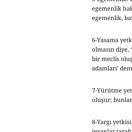
egemenlik hakk
egemenlik, ba
6-Yasama yetkis
olmasın diye, ‘
bir meclis oluş
adamları’ deme
7-Yürütme yet
oluşur; bunlar
8-Yargı yetki
insanlar taraf