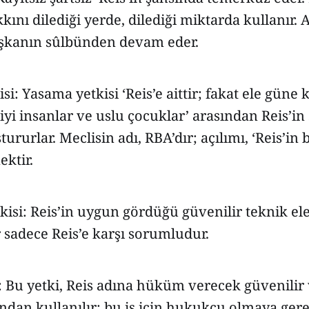
ını dilediği yerde, dilediği miktarda kullanır. 
şkanın sûlbünden devam eder.
i: Yasama yetkisi ‘Reis’e aittir; fakat ele güne 
iyi insanlar ve uslu çocuklar’ arasından Reis’in s
tururlar. Meclisin adı, RBA’dır; açılımı, ‘Reis’in
ktir.
kisi: Reis’in uygun gördüğü güvenilir teknik e
 sadece Reis’e karşı sorumludur.
si: Bu yetki, Reis adına hüküm verecek güvenil
ından kullanılır; bu iş için hukukçu olmaya gere