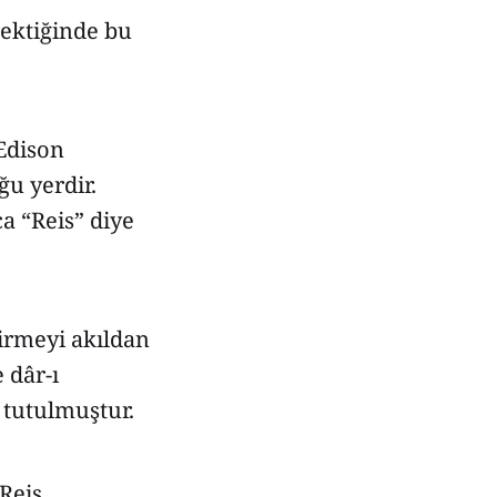
erektiğinde bu
 Edison
ğu yerdir.
a “Reis” diye
tirmeyi akıldan
 dâr-ı
tutulmuştur.
Reis,