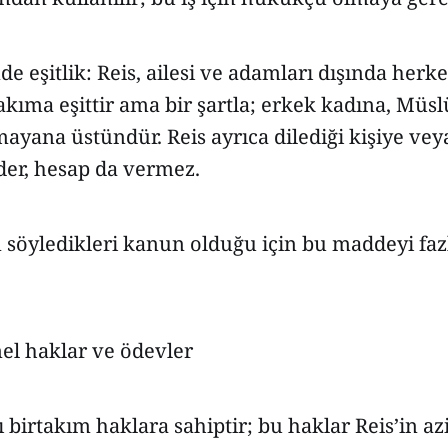
 eşitlik: Reis, ailesi ve adamları dışında herk
akıma eşittir ama bir şartla; erkek kadına, Mü
yana üstündür. Reis ayrıca dilediği kişiye ve
der, hesap da vermez.
n söyledikleri kanun olduğu için bu maddeyi fa
el haklar ve ödevler
 birtakım haklara sahiptir; bu haklar Reis’in azi