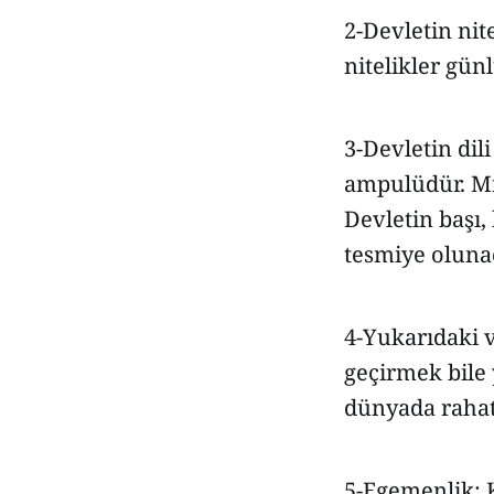
2-Devletin nite
nitelikler gün
3-Devletin dil
ampulüdür. Mil
Devletin başı,
tesmiye olunac
4-Yukarıdaki v
geçirmek bile 
dünyada rahat
5-Egemenlik: K