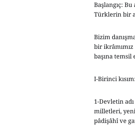
Başlangıç: Bu 
Türklerin bir 
Bizim danışma
bir ikrâmımız o
başına temsil e
I-Birinci kısım
1-Devletin adı 
milletleri, yen
pâdişâhî ve ga