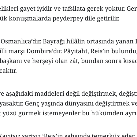
likleri gayet iyidir ve tafsilata gerek yoktur. G
lük konuşmalarda peyderpey dile getirilir.
i Osmanlıca’dır. Bayrağı hilâlin ortasında yanan
li marşı Dombıra’dır. Pâyitaht, Reis’in bulundu
 başkanı ve herşeyi olan zât, bundan sonra kısac
aktır.
e aşağıdaki maddeleri değil değiştirmek, değiş
yasaktır. Genç yaşında dünyasını değiştirmek ve
 yüzü görmek istemeyenler bu hükümden ayrı 
ayıtsız şartsız ‘Reis’in şahsında temerküz eder. 