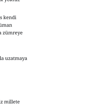
es kendi
slüman
ya zümreye
zla uzatmaya
z millete