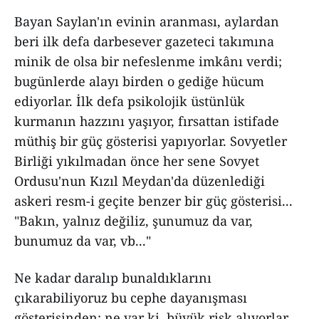
Bayan Saylan'ın evinin aranması, aylardan
beri ilk defa darbesever gazeteci takımına
minik de olsa bir nefeslenme imkânı verdi;
bugünlerde alayı birden o gediğe hücum
ediyorlar. İlk defa psikolojik üstünlük
kurmanın hazzını yaşıyor, fırsattan istifade
müthiş bir güç gösterisi yapıyorlar. Sovyetler
Birliği yıkılmadan önce her sene Sovyet
Ordusu'nun Kızıl Meydan'da düzenlediği
askeri resm-i geçite benzer bir güç gösterisi...
"Bakın, yalnız değiliz, şunumuz da var,
bunumuz da var, vb..."
Ne kadar daralıp bunaldıklarını
çıkarabiliyoruz bu cephe dayanışması
gösterisinden; ne var ki, büyük risk alıyorlar.