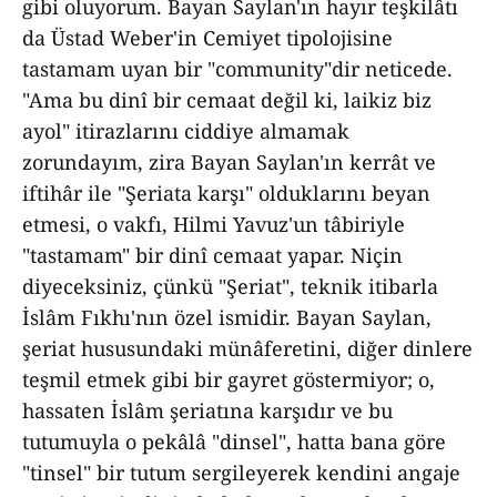
gibi oluyorum. Bayan Saylan'ın hayır teşkilâtı
da Üstad Weber'in Cemiyet tipolojisine
tastamam uyan bir "community"dir neticede.
"Ama bu dinî bir cemaat değil ki, laikiz biz
ayol" itirazlarını ciddiye almamak
zorundayım, zira Bayan Saylan'ın kerrât ve
iftihâr ile "Şeriata karşı" olduklarını beyan
etmesi, o vakfı, Hilmi Yavuz'un tâbiriyle
"tastamam" bir dinî cemaat yapar. Niçin
diyeceksiniz, çünkü "Şeriat", teknik itibarla
İslâm Fıkhı'nın özel ismidir. Bayan Saylan,
şeriat hususundaki münâferetini, diğer dinlere
teşmil etmek gibi bir gayret göstermiyor; o,
hassaten İslâm şeriatına karşıdır ve bu
tutumuyla o pekâlâ "dinsel", hatta bana göre
"tinsel" bir tutum sergileyerek kendini angaje