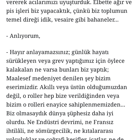
vererek acılarımızı uyuşturduk. Elbette ağır ve
pis işleri biz yapacaktık, çünkü biz toplumun
temel direği idik, vesaire gibi bahaneler...
- Anlıyorum,
- Hayır anlayamazsınız; günlük hayatı
sürükleyen veya grev yaptığımız için öylece
kalakalan ne varsa bunları biz yaptık;
Maalesef medeniyet denilen şey bizim
eserimizdir. Akıllı veya üstün olduğumuzdan
değil, o roller hep bize verildiğinden veya
bizim o rolleri enayice sahiplenmemizden...
Biz olmasaydık dünya şüphesiz daha iyi
olurdu. Ne Endüstri devrimi, ne Fransız
ihtilâli, ne sömürgecilik, ne kıtalararası
yolculuklar ve coğrafi keşifler, icatlar, ne de