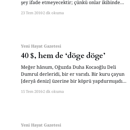
şey ifade etmeyecektir; çünkü onlar ikibinden
fazla gazete ve yüzlerce dergi yazısını
23 Tem 2016
2 dk okuma
okudukları birinin siyasi eğilimlerini, hangi
olaya ne türlü tepki vereceğini az çok bilirler.
Ne var ki, haylidir âdet oldu: Hemen herkesin,
her yeni hadiseden sonra tepkisini ve
Yeni Hayat Gazetesi
40 $, hem de ‘döge döge’
Meğer hânum, Oğuzda Duha Kocaoğlu Deli
Dumrul derleridi, bir er varıdı. Bir kuru çayun
[deryâ deniz] üzerine bir köprü yapdurmışıdı.
Geçenden otuz üç (km başına) akça alurıdı,
15 Tem 2016
2 dk okuma
geçmeyenden döge döge kırk akça [USD]
alurıdı. Bunu niçün böyle ederidi? Anun içün ki
menden deli, menden güçlü er varmıdur ki
çıka menümle
Yeni Hayat Gazetesi