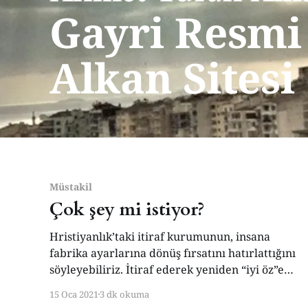
Gayri Resmi
Alkan Sitesi
Müstakil
Çok şey mi istiyor?
Hristiyanlık’taki itiraf kurumunun, insana
fabrika ayarlarına dönüş fırsatını hatırlattığını
söyleyebiliriz. İtiraf ederek yeniden “iyi öz”e
dönmek; her insanda yaşadığına inandığım hep
15 Oca 2021
3 dk okuma
iyi kalan bir öze... İtiraf veya tövbe ile yeni bir