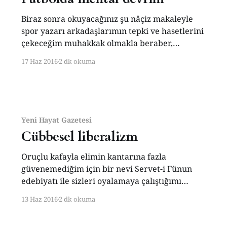
Biraz sonra okuyacağınız şu nâçiz makaleyle
spor yazarı arkadaşlarımın tepki ve hasetlerini
çekeceğim muhakkak olmakla beraber,
memleket futbolunu kurtarmak için cesur
17 Haz 2016
2 dk okuma
olacağım ve üste para filan istemiyorum. Haa,
bu önemli analizimin, akşamki İspanya maçıyla
ilgisi, sadece bir tesadüften veya isim
benzerliğinden ibarettir. Türkiye futbolda
başarılı olamıyor. Şu günlerde devam eden
Yeni Hayat Gazetesi
Cübbesel liberalizm
Oruçlu kafayla elimin kantarına fazla
güvenemediğim için bir nevi Servet-i Fünun
edebiyatı ile sizleri oyalamaya çalıştığımı
elbette fark ediyorsunuz. İşte şimdi de sizlere
13 Haz 2016
2 dk okuma
diyanet dünyasının moda ve tasarım boyutuyla
ilgili bazı dikkatlerimi arz etmeye çalışacağım