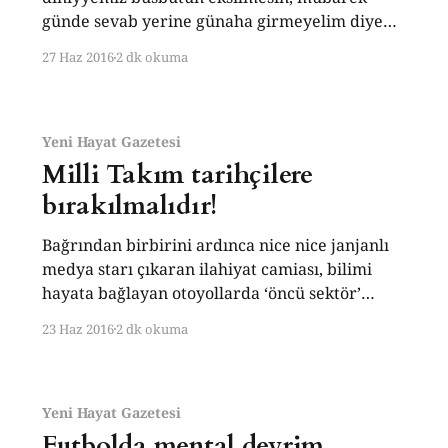
günde sevab yerine günaha girmeyelim diye
hanımla ben, ilahiyat starlarının fetva şovu
27 Haz 2016
2 dk okuma
yerine TRT müzik kanalını dinlemeyi tercih
ediyoruz. Ee, TRT biz yaştakilerin
vazgeçemediği bir marka. Öteki mecrâlarını
dibine kadar iktidarın emrine sunup
Yeni Hayat Gazetesi
borazanlaştırsa da müzik ve spor kanalları,
Milli Takım tarihçilere
bırakılmalıdır!
Bağrından birbirini ardınca nice nice janjanlı
medya starı çıkaran ilahiyat camiası, bilimi
hayata bağlayan otoyollarda ‘öncü sektör’
olmak şerefiyle gururlanmakta haklı; ilahiyat
23 Haz 2016
2 dk okuma
mevzuları derin ve ağırdır, onu biz sıradan
faniler için ilahiyatçılar halkın anlayacağı bir
şekle getiriyorlar. (YÖK başkanı da oradaydı ve
o da ağlıyordu!) Pek içim götürmese de kabul
Yeni Hayat Gazetesi
Futbolda mental devrim