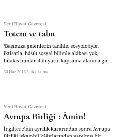
hatırınızda bulunsun: Ağzı laf yapar zeki bir
IŞİD yanlısı fakihle, diyelim ki Diyanet’
Yeni Hayat Gazetesi
Totem ve tabu
‘Başımıza gelenlerin tarihle, sosyolojiyle,
iktisatla, hâsılı sosyal bilimle alâkası yok;
bilakis bunlar ilâhiyatın kapsama alanına giren
ince hikmetlerdir, öyle şunu okudum, bunun
30 Haz 2016
2 dk okuma
doktorasını yaptım diye horozlanmak
beyhûdedir’ diyenlere inat Atatürk Havaalanı
patlamasını, vergi almanın ve vermenin
anayasal mantığı üzerinden değerlendirmeye
cesaret ediyorum; ölürsem şehid, kalırsam
Yeni Hayat Gazetesi
gazi! Dini, lâdini hukuk farketmez;
Avrupa Birliği : Âmin!
İngiltere’nin ayrılık kararından sonra Avrupa
Birliği iskambil kâğıtlarından yapılmış bir