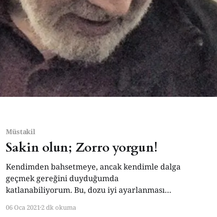
Müstakil
Sakin olun; Zorro yorgun!
Kendimden bahsetmeye, ancak kendimle dalga
geçmek gereğini duyduğumda
katlanabiliyorum. Bu, dozu iyi ayarlanması
gereken bir durum; kendinizden bahsederken
06 Oca 2021
2 dk okuma
kolayca budala mevkiine düşebilirsiniz. Misâl