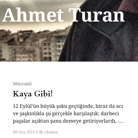
 Ahmet Turan
Müstakil
Kaya Gibi!
12 Eylül’ün büyük şoku geçtiğinde, biraz da acı
ve şaşkınlıkla şu gerçekle karşılaştık; darbeci
paşalar açıktan şunu demeye getiriyorlardı, -
Bir devletin bir tane emniyeti, bir ordusu ve
08 Oca 2021
2 dk okuma
bir istihbaratı olur. Mevcut ordu, polis ve