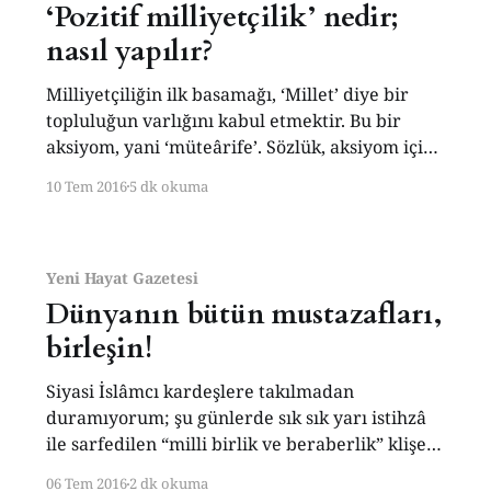
‘Pozitif milliyetçilik’ nedir;
nasıl yapılır?
Milliyetçiliğin ilk basamağı, ‘Millet’ diye bir
topluluğun varlığını kabul etmektir. Bu bir
aksiyom, yani ‘müteârife’. Sözlük, aksiyom için
şöyle diyor: Doğruluğu mantıken kabul edildiği
10 Tem 2016
5 dk okuma
halde, doğruluğu veya yanlışlığı
ispatlanamayan hükümler. Meselâ, ‘Bütün,
parçadan büyüktür’ veya ‘Bir şey kendisinin
aynıdır’ gibi. Millet kavramının hikâyesi biraz
Yeni Hayat Gazetesi
çetrefil. İslâm kültürüne göre, ‘Bir dine
Dünyanın bütün mustazafları,
birleşin!
Siyasi İslâmcı kardeşlere takılmadan
duramıyorum; şu günlerde sık sık yarı istihzâ
ile sarfedilen “milli birlik ve beraberlik” klişesi
iğreti ağızlara hiç yakışmıyor zira hakikati yok.
06 Tem 2016
2 dk okuma