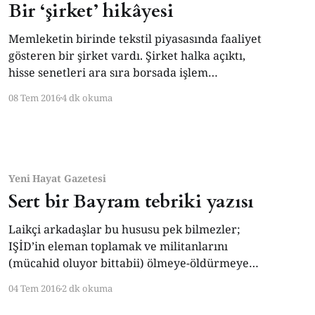
Bir ‘şirket’ hikâyesi
Memleketin birinde tekstil piyasasında faaliyet
gösteren bir şirket vardı. Şirket halka açıktı,
hisse senetleri ara sıra borsada işlem
görüyordu. Küçük bir şirketti bu; hissedarları
08 Tem 2016
4 dk okuma
şirkete tamamen duygusal bağlarla merbût
bulunduklarından işletme ne batıyor, ne de
iflâh oluyordu. Şirket ilk başlarda, “Tekstil
piyasasında bir numara olacağız!” diye iddialı
bir tanıtım kampanyasıyla
Yeni Hayat Gazetesi
Sert bir Bayram tebriki yazısı
Laikçi arkadaşlar bu hususu pek bilmezler;
IŞİD’in eleman toplamak ve militanlarını
(mücahid oluyor bittabii) ölmeye-öldürmeye
sevketmek için kullandığı dil, ‘Din dili’dir, daha
04 Tem 2016
2 dk okuma
açığı buz gibi İslâmi argümanlardır. “Bu
kadarını ben de biliyordum!” demezden önce