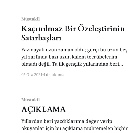
başlangıç fırsatına dönülür. Hemen bütün dini
topluluklarda itirafı hemen “bağış”ın izlemesi
de tesadüf değildir. Bağış denilen
Müstakil
Kaçınılmaz Bir Özeleştirinin
Satırbaşları
Yazmayalı uzun zaman oldu; gerçi bu uzun beş
yıl zarfında bazı uzun kalem tecrübelerim
olmadı değil. Ta ilk gençlik yıllarından beri
pekâlâ gayet güzel romanlar yazabileceğime
05 Oca 2021
4 dk okuma
dair naif hayaller besledim durdumsa bu
hülyâyı kuvveden fiile geçiremedim. Neyse ki
bu defa ikisi düpedüz romana benzer, biri
otobiyografik unsurlar taşıyan üç taslağı
Müstakil
AÇIKLAMA
Yıllardan beri yazdıklarıma değer verip
okuyanlar için bu açıklama muhtemelen hiçbir