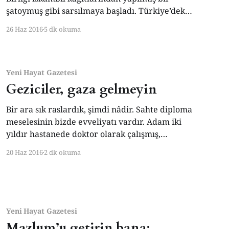
şatoymuş gibi sarsılmaya başladı. Türkiye’deki
en güçlü siyasi damarlardan birini teşkil eden
26 Haz 2016
5 dk okuma
‘AB’yi istemezükçüler’ lobisi sevincini
gizlemeye lüzum görmüyor. Batı dünyasında
ırkçı ve faşizan eğilimli partiler de, “Olacağı
buydu; buyrun biz de çıkalım” havasına
Yeni Hayat Gazetesi
girdiler. İskambil kağıdından
Geziciler, gaza gelmeyin
Bir ara sık raslardık, şimdi nâdir. Sahte diploma
meselesinin bizde evveliyatı vardır. Adam iki
yıldır hastanede doktor olarak çalışmış,
hastalara şifa dağıtmış, hatta ameliyata bile
20 Haz 2016
2 dk okuma
girmiş ama uğursuzun biri ihbar edince
bakmışlar ki diploması sahte. Hadi bakalım
mahkemeye, karakola. Yahu siz “Ayinesi iştir
kişinin lâfa bakılmaz!” sözünü duymadınız mı?
Adam
Yeni Hayat Gazetesi
Mazlum’u getirin bana;