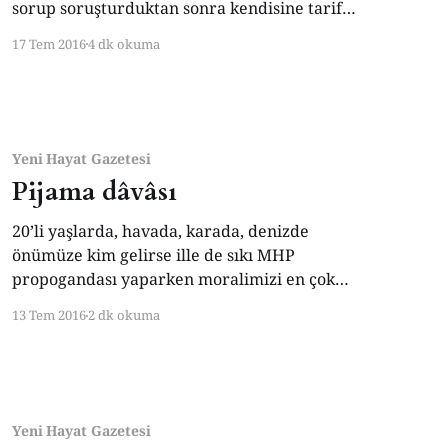
sorup soruşturduktan sonra kendisine tarif
edilen heybetli, cam cepheli, fiyakalı bir
17 Tem 2016
4 dk okuma
holding binasının döner kapısından içeriye
girdi. Rontgen tarama cihazına doğru korkak
adımlarla yaklaşırken, aniden nereden çıktığı
belli olmayan general heybetinde üniformalı
birinin sert sesiyle irkildi, -Hoop
Yeni Hayat Gazetesi
Pijama dâvâsı
20’li yaşlarda, havada, karada, denizde
önümüze kim gelirse ille de sıkı MHP
propogandası yaparken moralimizi en çok
Adalet Partililer bozardı. Evvelâ, “Yav gençler,
13 Tem 2016
2 dk okuma
milliyetçi olmanın üstünlüğü nedir; hepimiz
milliyetçiyiz. Milliyetçiliği bir partiye mal
ederseniz ilerde çok tatsızlık çıkar’ derler,
ardından, ‘Devletin kendisinden çok devletçilik
davası gütmek neyinize? Bizim bildiğimiz
Yeni Hayat Gazetesi