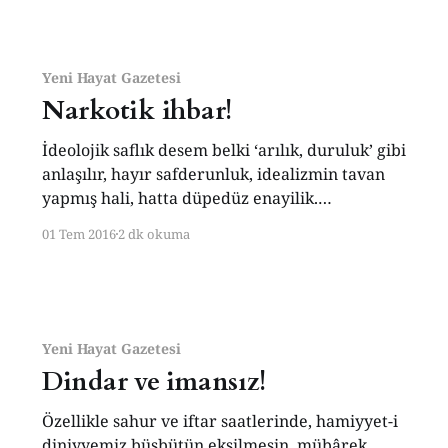
İslâmcılar “Tevhîd’ akîdesinden bahsederken
daha sahici ve en azından kitapta yeri olan bir
kavrama işaret ediyorlardı. ‘Tevhid’den ‘Milli
birlik ve beraberlik’e tenezzüldeki siyasi
Yeni Hayat Gazetesi
Narkotik ihbar!
İdeolojik saflık desem belki ‘arılık, duruluk’ gibi
anlaşılır, hayır safderunluk, idealizmin tavan
yapmış hali, hatta düpedüz enayilik.
Bugünlerde moda ya, ‘Nerden gelirse gelsin,
01 Tem 2016
2 dk okuma
cinsi, rengi ve mezhebi ne olursa olsun’ her
neviden ideolojik saflığın –enayiliğin- duvara
çarptığı bir yer ve an vardır; bir zaman ve
zemin. Bu kırılma ânı maalesef
Yeni Hayat Gazetesi
Dindar ve imansız!
Özellikle sahur ve iftar saatlerinde, hamiyyet-i
diniyyemiz büsbütün eksilmesin, mübârek