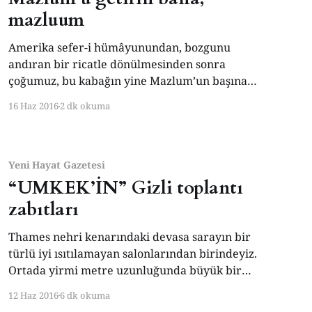
mazluum
Amerika sefer-i hümâyunundan, bozgunu
andıran bir ricatle dönülmesinden sonra
çoğumuz, bu kabağın yine Mazlum’un başına
patlayacağını kestirmiştik. Mazlum’u tanırsınız.
16 Haz 2016
2 dk okuma
Kartal Tibet’in 1979’da çektiği Şark Bülbülü
filmindeki unutulmaz karakterin adı (Yadigar
Ejder). Gazino patronu Fethi Bey’in (Dinçer
Çekmez) işleri ne zaman ters gitse, mutfakta
Yeni Hayat Gazetesi
hazır
“UMKEK’İN” Gizli toplantı
zabıtları
Thames nehri kenarındaki devasa sarayın bir
türlü iyi ısıtılamayan salonlarından birindeyiz.
Ortada yirmi metre uzunluğunda büyük bir
masa, etrafında dik arkalıklı, yüksek ve
12 Haz 2016
6 dk okuma
rahatsız sandalyeler sıralanmış. Resmi