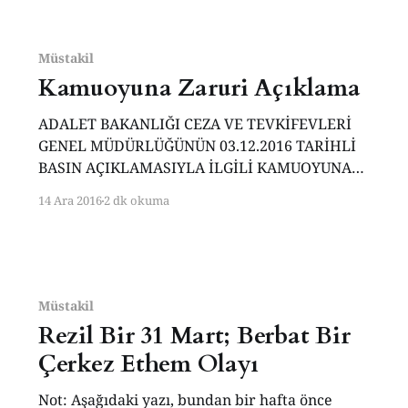
istihbarat ise devleti korumaya yeterlidir. Siz
kim oluyorsunuz dar hariçten gazel atmaya,
vatan kurtarmaya, vatan
Müstakil
Kamuoyuna Zaruri Açıklama
ADALET BAKANLIĞI CEZA VE TEVKİFEVLERİ
GENEL MÜDÜRLÜĞÜNÜN 03.12.2016 TARİHLİ
BASIN AÇIKLAMASIYLA İLGİLİ KAMUOYUNA
ZARURİ AÇIKLAMA Tutuklu bulunduğum
14 Ara 2016
2 dk okuma
Silivri Cezaevinde karşılaştığım haksız ve
hukuksuz muameleler ile ilgili basın yayın
organlarında çeşitli haberler yapılmaktadır.
Benim adıma açılan twitter hesabından
yayınlanan bir tweette ‘Ahmet Turan Alkan 129
Müstakil
gündür tutuklu ve kitap
Rezil Bir 31 Mart; Berbat Bir
Çerkez Ethem Olayı
Not: Aşağıdaki yazı, bundan bir hafta önce