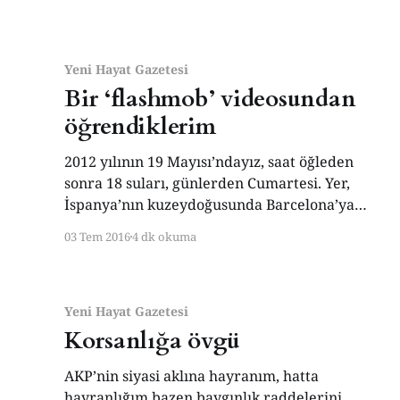
Reykjavik’in sahilinde görkemli bir törenle
karşılamış, bağırlarına basmışlar. Burnumun
direği sızladı resmen. İmrendim, “Helâl olsun
Yeni Hayat Gazetesi
Bir ‘flashmob’ videosundan
öğrendiklerim
2012 yılının 19 Mayısı’ndayız, saat öğleden
sonra 18 suları, günlerden Cumartesi. Yer,
İspanya’nın kuzeydoğusunda Barcelona’ya
adeta bitişik durumdaki Sabadell şehrinin
03 Tem 2016
4 dk okuma
göbeğindeki Plaça de Sant Roc, yani Sant Roc
meydanı. Sabadelliler akşam piyasasına
çıkmışlar, meydanda geziniyorlar. Bunları
nereden biliyorum, çünkü kocaman yazıyor
Yeni Hayat Gazetesi
videonun kenarında bu bilgiler; gerisini sair
Korsanlığa övgü
AKP’nin siyasi aklına hayranım, hatta
hayranlığım bazen baygınlık raddelerini