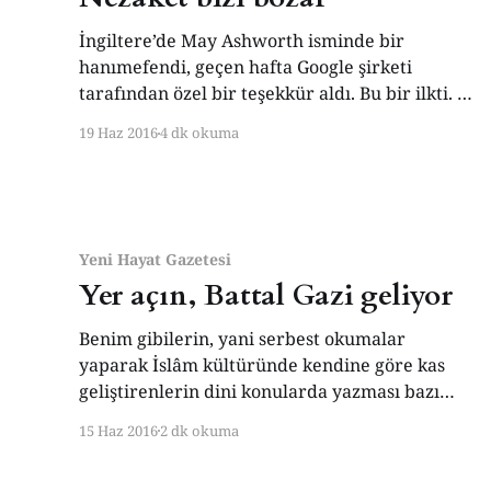
İngiltere’de May Ashworth isminde bir
hanımefendi, geçen hafta Google şirketi
tarafından özel bir teşekkür aldı. Bu bir ilkti. 86
Yaşındaki May hanım, -torununun sızdırdığı
19 Haz 2016
4 dk okuma
bilgilere göre- şahsi bir dizüstü bilgisayarına
sahip bulunuyor ve hepimizin günde en az
birkaç kere yaptığı gibi Google’ın arama
çubuğuna ‘şu nedir, bu nedir,
Yeni Hayat Gazetesi
Yer açın, Battal Gazi geliyor
Benim gibilerin, yani serbest okumalar
yaparak İslâm kültüründe kendine göre kas
geliştirenlerin dini konularda yazması bazı
arkadaşları kızdırıyor. Keyfimden yazıyorsam
15 Haz 2016
2 dk okuma
nâmerdim. Din hakkında yazmak, yazarın dinle
nisbetini kısmen âşikâr eden bir tutumdur ve