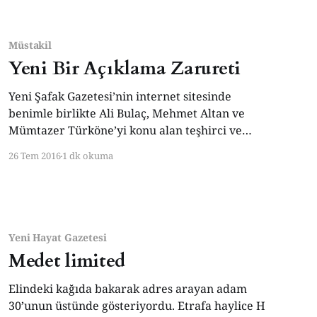
ben! Gündem olmak, herkesin benden
bahsetmesi de aynı derecede istemediğim bir
şey. Herkesin ilgisini cezbetmekte bir zevk yok;
Müstakil
sosyal medyanın üzerinize çevirdiği ramp
Yeni Bir Açıklama Zarureti
ışıkları lehte veya aleyhte
Yeni Şafak Gazetesi’nin internet sitesinde
benimle birlikte Ali Bulaç, Mehmet Altan ve
Mümtazer Türköne’yi konu alan teşhirci ve
imzasız bir haber yayınlandı. Haberin başlığı
26 Tem 2016
1 dk okuma
“Gülen’in mesajını alıp darbeye ‘darbe’ dediler’
şeklindeydi. Bu yayın gerçek dışıdır. Siyasi
muhtevalı yazılara son verme kararını alırken
–Allah şahittir ki- kimseden mesaj
Yeni Hayat Gazetesi
Medet limited
Elindeki kağıda bakarak adres arayan adam
30’unun üstünde gösteriyordu. Etrafa haylice H