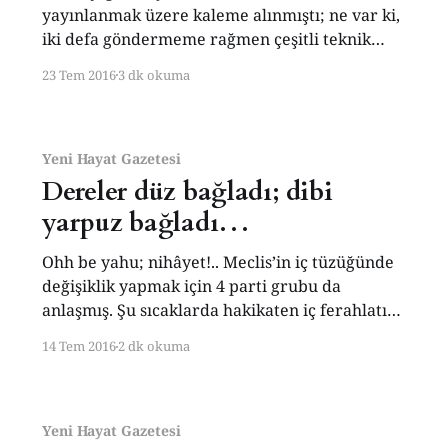
yayınlanmak üzere kaleme alınmıştı; ne var ki,
iki defa göndermeme rağmen çeşitli teknik
sebeplerle yayınlanamadı. Bu yazı, fecî ve
23 Tem 2016
3 dk okuma
mel’un darbe teşebbüsünün ilk demlerindeki
tepki ve yorumumu ihtiva ediyor. Beni yıllarca
takib eden okuyucularımın bu
değerlendirmeyi bilmeye hakları vardı. Yazıyı
Yeni Hayat Gazetesi
o sebeple
Dereler düz bağladı; dibi
yarpuz bağladı…
Ohh be yahu; nihâyet!.. Meclis’in iç tüzüğünde
değişiklik yapmak için 4 parti grubu da
anlaşmış. Şu sıcaklarda hakikaten iç ferahlatıcı
bir habere ihtiyacımız vardı. Sağolsunlar; gayrı
14 Tem 2016
2 dk okuma
yüzler şen gönüller rûşen! 4 Parti anlaştığına
göre CHP ve HDP de uzlaşma komisyonunda
mevcut demektir. Aferin! Bundan sonra artık
meclisin, hükümetten gelen
Yeni Hayat Gazetesi