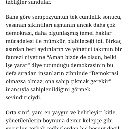
tebliğler sundular.
Bana göre sempozyumun tek cümlelik sonucu,
yaşanan sıkıntıları aşmanın ancak daha çok
demokrasi, daha olgunlaşmış temel haklar
mücadelesi ile mümkün olabileceği idi. Birkaç
asırdan beri aydınların ve yönetici takımın bir
fantezi niyetine “Aman bizde de olsun, belki
işe yarar” diye tutunduğu demokrasinin bu
defa sıradan insanların zihninde “Demokrasi
olmazsa olmaz; ona sahip çıkmak gerekir”
inancıyla sahiplenildiğini görmek
sevindiriciydi.
Orta sınıf, yani en yaygın ve belirleyici kitle,
yönetilenlerin boynuna demir kelepçe gibi
geçirilen torbalı tedbirlerden hiç hoşnut değil.