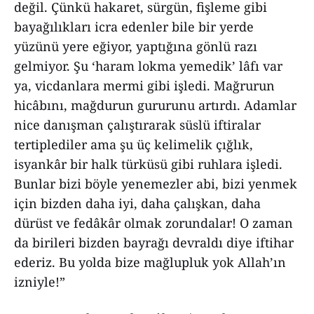
değil. Çünkü hakaret, sürgün, fişleme gibi
bayağılıkları icra edenler bile bir yerde
yüzünü yere eğiyor, yaptığına gönlü razı
gelmiyor. Şu ‘haram lokma yemedik’ lâfı var
ya, vicdanlara mermi gibi işledi. Mağrurun
hicâbını, mağdurun gururunu artırdı. Adamlar
nice danışman çalıştırarak süslü iftiralar
tertiplediler ama şu üç kelimelik çığlık,
isyankâr bir halk türküsü gibi ruhlara işledi.
Bunlar bizi böyle yenemezler abi, bizi yenmek
için bizden daha iyi, daha çalışkan, daha
dürüst ve fedâkâr olmak zorundalar! O zaman
da birileri bizden bayrağı devraldı diye iftihar
ederiz. Bu yolda bize mağlupluk yok Allah’ın
izniyle!”